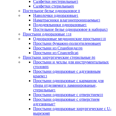
Салфетки нестерильные
3
Салфетки стерильные
6
Постельное белье одноразовое
8
Наволочки одноразовые
1
Наматрасники влагонепроницаемые
3
Пододеяльники одноразовые
1
Постельное белье одноразовое в наборах
3
Простыни одноразовые
118
Одноразовые медицинские простыни
118
Простыни бумажно-полиэтиленовые
6
Простыни из Спанбонда
106
Простыни из Спанлейса
6
Простыни хирургические стерильные
86
Простыни и чехлы для инструментальных
столов
86
Простыни одноразовые с адгезивным
краем
13
Простыни одноразовые с карманом для
сбора отделяемого ламинированые,
стерильные
1
Простыни одноразовые с отверстием
10
Простыни одноразовые с отверстием
адгезивные
7
Простыни одноразовые хирургические с U-
вырезом
8