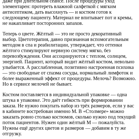
даже при длительном сеансе. После процедуры уход
элементарен: протереть влажной салфеткой с мягким
антисептиком, дать высохнуть — и костюм готов к
следующему пациенту. Материал не впитывает пот и кремы,
не накапливает посторонних запахов.
Теперь о цвете. Жёлтый — это не просто декоративный
выбор. Цветотерапия, давно признанная вспомогательным
методом в спа и реабилитации, утверждает, что оттенки
жёлтого стимулируют нервную систему мягко, без
перевозбуждения. Они ассоциируются с теплом, солнцем,
энергией. Пациент, который видит жёлтый костюм, невольно
улыбается. А расслабленная, позитивно настроенная психика
— это свободные от спазма сосуды, нормальный лимфоток и
более выраженный эффект от процедуры. Мелочь? Возможно.
Но в сервисе мелочей не бывает.
Костюм поставляется в индивидуальной упаковке — одна
штука в упаковке. Это даёт гибкость при формировании
заказа. Не нужно покупать набор из трёх размеров, если у вас
в кабинете востребован именно M. В «Столмере» можно
заказать ровно столько костюмов, сколько нужно под текущий
поток пациентов. Нужен один жёлтый M — пожалуйста.
Нужны ещё других цветов и размеров — добавим в ту же
отгрузку.