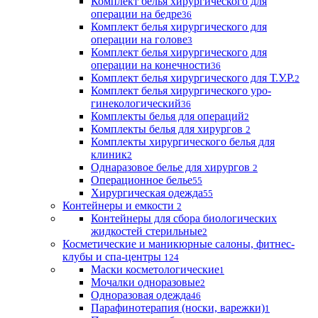
Комплект белья хирургического для
операции на бедре
36
Комплект белья хирургического для
операции на голове
3
Комплект белья хирургического для
операции на конечности
36
Комплект белья хирургического для Т.У.Р.
2
Комплект белья хирургического уро-
гинекологический
36
Комплекты белья для операций
2
Комплекты белья для хирургов
2
Комплекты хирургического белья для
клиник
2
Однаразовое белье для хирургов
2
Операционное белье
55
Хирургическая одежда
55
Контейнеры и емкости
2
Контейнеры для сбора биологических
жидкостей стерильные
2
Косметические и маникюрные салоны, фитнес-
клубы и спа-центры
124
Маски косметологические
1
Мочалки одноразовые
2
Одноразовая одежда
46
Парафинотерапия (носки, варежки)
1