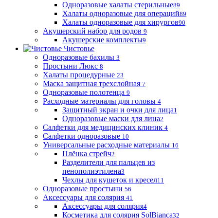
Одноразовые халаты стерильные
89
Халаты одноразовые для операций
89
Халаты одноразовые для хирургов
90
Акушерский набор для родов
9
Акушерские комплекты
9
Чистовье
Одноразовые бахилы
3
Простыни Люкс
8
Халаты процедурные
23
Маска защитная трехслойная
7
Одноразовые полотенца
9
Расходные материалы для головы
4
Защитный экран и очки для лица
1
Одноразовые маски для лица
2
Салфетки для медицинских клиник
4
Салфетки одноразовые
10
Универсальные расходные материалы
16
Плёнка стрейч
2
Разделители для пальцев из
пенополиэтилена
3
Чехлы для кушеток и кресел
11
Одноразовые простыни
56
Аксессуары для солярия
41
Аксессуары для солярия
4
Косметика для солярия SolBianca
32