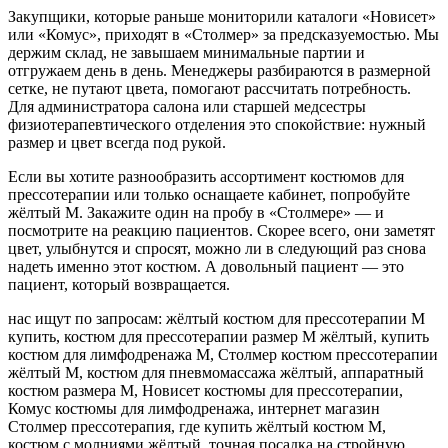
Закупщики, которые раньше мониторили каталоги «Новисет»
или «Комус», приходят в «Столмер» за предсказуемостью. Мы
держим склад, не завышаем минимальные партии и
отгружаем день в день. Менеджеры разбираются в размерной
сетке, не путают цвета, помогают рассчитать потребность.
Для администратора салона или старшей медсестры
физиотерапевтического отделения это спокойствие: нужный
размер и цвет всегда под рукой.
Если вы хотите разнообразить ассортимент костюмов для
прессотерапии или только оснащаете кабинет, попробуйте
жёлтый M. Закажите один на пробу в «Столмере» — и
посмотрите на реакцию пациентов. Скорее всего, они заметят
цвет, улыбнутся и спросят, можно ли в следующий раз снова
надеть именно этот костюм. А довольный пациент — это
пациент, который возвращается.
нас ищут по запросам: жёлтый костюм для прессотерапии M
купить, костюм для прессотерапии размер M жёлтый, купить
костюм для лимфодренажа M, Столмер костюм прессотерапии
жёлтый M, костюм для пневмомассажа жёлтый, аппаратный
костюм размера M, Новисет костюмы для прессотерапии,
Комус костюмы для лимфодренажа, интернет магазин
Столмер прессотерапия, где купить жёлтый костюм M,
костюм с молниями жёлтый, точная посадка на стройную