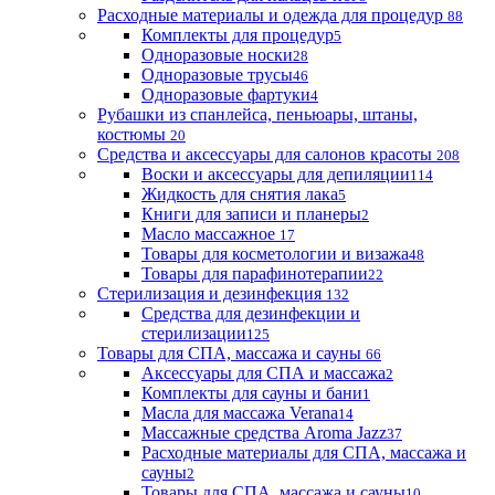
Расходные материалы и одежда для процедур
88
Комплекты для процедур
5
Одноразовые носки
28
Одноразовые трусы
46
Одноразовые фартуки
4
Рубашки из спанлейса, пеньюары, штаны,
костюмы
20
Средства и аксессуары для салонов красоты
208
Воски и аксессуары для депиляции
114
Жидкость для снятия лака
5
Книги для записи и планеры
2
Масло массажное
17
Товары для косметологии и визажа
48
Товары для парафинотерапии
22
Стерилизация и дезинфекция
132
Средства для дезинфекции и
стерилизации
125
Товары для СПА, массажа и сауны
66
Аксессуары для СПА и массажа
2
Комплекты для сауны и бани
1
Масла для массажа Verana
14
Массажные средства Aroma Jazz
37
Расходные материалы для СПА, массажа и
сауны
2
Товары для СПА, массажа и сауны
10