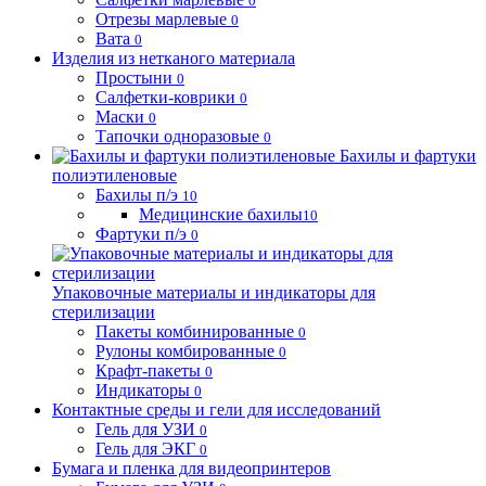
0
Отрезы марлевые
0
Вата
0
Изделия из нетканого материала
Простыни
0
Салфетки-коврики
0
Маски
0
Тапочки одноразовые
0
Бахилы и фартуки
полиэтиленовые
Бахилы п/э
10
Медицинские бахилы
10
Фартуки п/э
0
Упаковочные материалы и индикаторы для
стерилизации
Пакеты комбинированные
0
Рулоны комбированные
0
Крафт-пакеты
0
Индикаторы
0
Контактные среды и гели для исследований
Гель для УЗИ
0
Гель для ЭКГ
0
Бумага и пленка для видеопринтеров