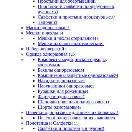
Простыни для обертывания
1
Простыни и салфетки процедурные в
рулонах
33
Салфетки и простыни процедурные
37
Тапочки
3
Маски одноразовые
5
Мешки и чехлы
14
Мешки и чехлы стерильные
13
Мешки паталогоанатомические
1
Набор акушерский
6
Одежда одноразовая
125
Комплекты медицинской одежды,
костюмы
36
Бахилы одноразовые
34
Комбинезоны защитные одноразовые
24
Накидки одноразовые
1
Нарукавники одноразовые
5
Рубашки для роженицы
4
Фартуки одноразовые
7
Шапочки и колпаки одноразовые
11
Шорты одноразовые
3
Пеленки одноразовые для лежачих больных
8
Пеленки одноразовые впитывающие
8
Полотенца и Салфетки
11
Салфетки и полотенца в рулоне
5