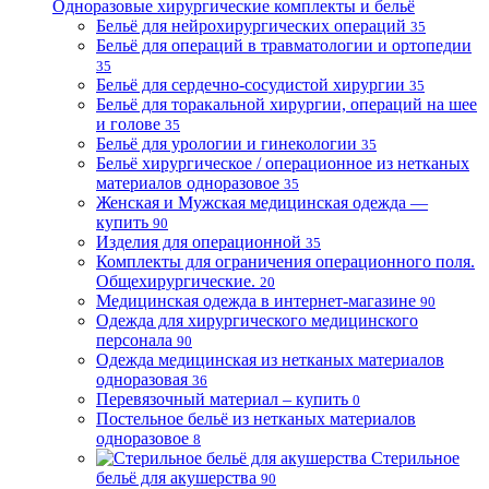
Одноразовые хирургические комплекты и бельё
Бельё для нейрохирургических операций
35
Бельё для операций в травматологии и ортопедии
35
Бельё для сердечно-сосудистой хирургии
35
Бельё для торакальной хирургии, операций на шее
и голове
35
Бельё для урологии и гинекологии
35
Бельё хирургическое / операционное из нетканых
материалов одноразовое
35
Женская и Мужская медицинская одежда —
купить
90
Изделия для операционной
35
Комплекты для ограничения операционного поля.
Общехирургические.
20
Медицинская одежда в интернет-магазине
90
Одежда для хирургического медицинского
персонала
90
Одежда медицинская из нетканых материалов
одноразовая
36
Перевязочный материал – купить
0
Постельное бельё из нетканых материалов
одноразовое
8
Стерильное
бельё для акушерства
90