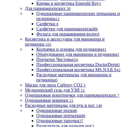
Кремы и косметика Emerald Bay
3
Для парикмахерских
38
Одноразовые парикмахерские пеньюары и
пелерины
12
Салфетки
6
Салфетки для парикмахерской
8
Фольга для окрашивания волос
8
Косметика и аксессуары для маникюра и
педикюра
165
Колпачки и основы для педикюра
41
Оборудование для маникюра и педикюра
3
Перчатки Чистовье
24
Профессиональная косметика DoctorDerm
5
Профессиональная косметика MS.NAILS
42
Расходные материалы для маникюра и
педикюра
5
Маски для лица Carboxy CO2
1
Медицинский гель для УЗИ
12
Одноразовые воротнички для парикмахерских
7
Одноразовые коврики
21
Расходные материалы для рук и ног
140
Одноразовые носки
8
Одноразовые перчатки
88
Одноразовые тапочки
37
Разделитель для пальцев ног
3