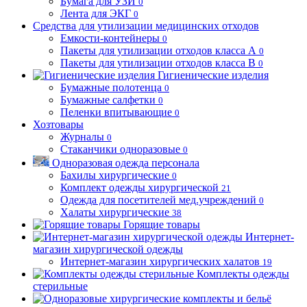
Бумага для УЗИ
0
Лента для ЭКГ
0
Средства для утилизации медицинских отходов
Емкости-контейнеры
0
Пакеты для утилизации отходов класса А
0
Пакеты для утилизации отходов класса В
0
Гигиенические изделия
Бумажные полотенца
0
Бумажные салфетки
0
Пеленки впитывающие
0
Хозтовары
Журналы
0
Стаканчики одноразовые
0
Одноразовая одежда персонала
Бахилы хирургические
0
Комплект одежды хирургической
21
Одежда для посетителей мед.учреждений
0
Халаты хирургические
38
Горящие товары
Интернет-
магазин хирургической одежды
Интернет-магазин хирургических халатов
19
Комплекты одежды
стерильные