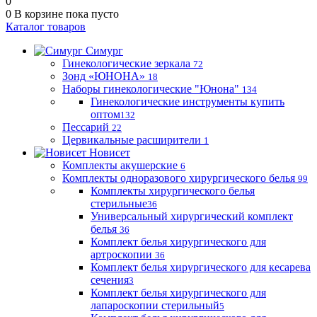
0
0
В корзине
пока пусто
Каталог товаров
Симург
Гинекологические зеркала
72
Зонд «ЮНОНА»
18
Наборы гинекологические "Юнона"
134
Гинекологические инструменты купить
оптом
132
Пессарий
22
Цервикальные расширители
1
Новисет
Комплекты акушерские
6
Комплекты одноразового хирургического белья
99
Комплекты хирургического белья
стерильные
36
Универсальный хирургический комплект
белья
36
Комплект белья хирургического для
артроскопии
36
Комплект белья хирургического для кесарева
сечения
3
Комплект белья хирургического для
лапароскопии стерильный
5