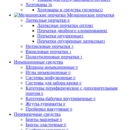
Хозтовары
36
Хозтовары и средства гигиены
32
Медицинские перчатки
Латексные перчатки
8
Латексные перчатки оптом
1
Перчатки двойного хлорирования
1
Перчатки опудренные
1
Перчатки опудренные латексные
1
Нитриловые перчатки
3
Виниловые перчатки
1
Полиэтиленовые перчатки
1
Инъекционные средства
Шприцы инъекционные
0
Иглы инъекционные
0
Системы инфузионные
0
Системы для забора крови
0
Катетеры перифирические с дополнительным
портом
0
Катетеры-бабочки внутривенные
0
Жгуты-турникеты
0
Пробирки вакуумные
0
Перевязочные средства
Бинты марлевые
0
Бинты эластичные
0
Салфетки марлевые