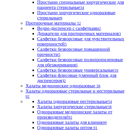
Простыни специальные хирургические для
пациента стерильные
34
Простыни хирургические одноразовые
стерильные
9
Протирочные материалы
32
Ведро-диспенсер с салфетками
2
Держатели для протирочных материалов
3
Салфетки безворсовые для чувствительных
поверхностей
5
Салфетки безворсовые повышенной
прочности
5
Салфетки безворсовые полипропиленовые
для обезжиривания
5
Салфетки безворсовые универсальные
10
Салфетки флисовые (сменный блок для
диспенсеров)
2
Халаты медицинские одноразовые
38
Халаты одноразовые стерильные и нестерильные
92
Халаты одноразовые нестерильные
54
Халаты хирургические стерильные
38
Одноразовые медицинские халаты от
производителя!
92
Одноразовые халаты для клиник
90
Одноразовые халаты оптом
91