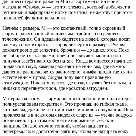
для прессотерапии размера M из ассортимента интернет-
магазина «Столмер» — это тот элемент, который добавляет в
рутинный лимфодренаж нотку позитива, не жертвуя при этом
ни каплей функциональности.
Начнём с размера. M — это компактный, точно скроенный
формат, адресованный пациентам стройного и среднего
телосложения. Он идеально садится на людей, которые носят
одежду сорок второго — сорок четвёртого размера. Рукава
доходят ровно до запястий, брючины — до щиколоток. Пояс
не собирается складками, плечи не свисают, молнии или
липучки застёгиваются без натяга. Когда компрессор начинает
подавать воздух, камеры работают именно там, где нужно:
давление распределяется равномерно, лимфа продвигается по
естественным путям, сосуды получают правильную
стимуляцию. Никаких пустот, где воздух гуляет без пользы, и
никаких перетянутых зон, где кровоток затруднён.
Материал костюма — армированный нейлон или полиэстер с
полиуретановым покрытием. Это прочная, но гибкая ткань,
которая выдерживает сотни и тысячи циклов надувания. Швы
проклеены, а в некоторых моделях сварены — утечка воздуха
исключена. При этом костюм не напоминает жёсткий
панцирь. Он достаточно тонкий, чтобы пациент не
перегревался, и достаточно мягкий, чтобы не натирать кожу