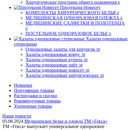
Хирургические простыни общего назначения
8
Продукция Новисет
КОМПЛЕКТЫ ХИРУРГИЧЕСКОГО БЕЛЬЯ
0
МЕДИЦИНСКАЯ ОДНОРАЗОВАЯ ОДЕЖДА
0
МЕДИЦИНСКИЕ САЛФЕТКИ И ПОЛОТЕНЦА
0
ПОСТЕЛЬНОЕ ОДНОРАЗОВОЕ БЕЛЬЕ
0
Халаты одноразовые
стерильные
Одноразовые халаты для хирургов
38
Халаты одноразовые комус
38
Халаты одноразовые купить
38
Халаты одноразовые лайт
38
Халаты одноразовые новосет
38
Халаты одноразовые хирургических
38
Новинки
Популярные товары
Распродажи и скидки
Рекомендуемые товары
Уцененные товары
Наши новости
05.08.2024
Медицинское белье и одежда ТМ «Гекса»
ТМ «Гекса» выпускает универсальное одноразовое