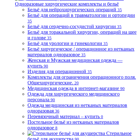
Одноразовые хирургические комплекты и бельё
Бельё для нейрохирургических операций
35
Бельё для операций в травматологии и ортопедии
35
Бельё для сердечно-сосудистой хирургии
35
Бельё для торакальной хирургии, операций на шее
и голове
35
Бельё для урологии и гинекологии
35
Бельё хирургическое / операционное из нетканых
материалов одноразовое
35
Женская и Мужская медицинская одежда —
купить
90
Изделия для операционной
35
Комплекты для ограничения операционного поля.
Общехирургические.
20
Медицинская одежда в интернет-магазине
90
Одежда для хирургического медицинского
персонала
90
Одежда медицинская из нетканых материалов
одноразовая
36
Перевязочный материал – купить
0
Постельное бельё из нетканых материалов
одноразовое
8
Стерильное
бельё для акушерства
90