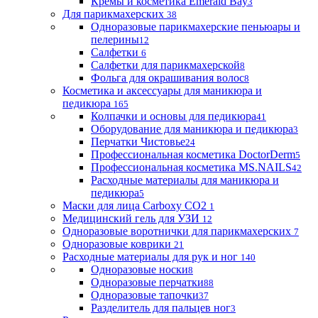
Кремы и косметика Emerald Bay
3
Для парикмахерских
38
Одноразовые парикмахерские пеньюары и
пелерины
12
Салфетки
6
Салфетки для парикмахерской
8
Фольга для окрашивания волос
8
Косметика и аксессуары для маникюра и
педикюра
165
Колпачки и основы для педикюра
41
Оборудование для маникюра и педикюра
3
Перчатки Чистовье
24
Профессиональная косметика DoctorDerm
5
Профессиональная косметика MS.NAILS
42
Расходные материалы для маникюра и
педикюра
5
Маски для лица Carboxy CO2
1
Медицинский гель для УЗИ
12
Одноразовые воротнички для парикмахерских
7
Одноразовые коврики
21
Расходные материалы для рук и ног
140
Одноразовые носки
8
Одноразовые перчатки
88
Одноразовые тапочки
37
Разделитель для пальцев ног
3