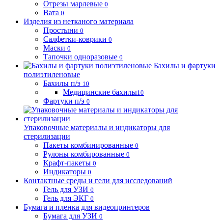
Отрезы марлевые
0
Вата
0
Изделия из нетканого материала
Простыни
0
Салфетки-коврики
0
Маски
0
Тапочки одноразовые
0
Бахилы и фартуки
полиэтиленовые
Бахилы п/э
10
Медицинские бахилы
10
Фартуки п/э
0
Упаковочные материалы и индикаторы для
стерилизации
Пакеты комбинированные
0
Рулоны комбированные
0
Крафт-пакеты
0
Индикаторы
0
Контактные среды и гели для исследований
Гель для УЗИ
0
Гель для ЭКГ
0
Бумага и пленка для видеопринтеров
Бумага для УЗИ
0