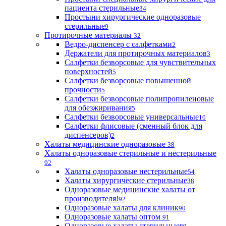
пациента стерильные
34
Простыни хирургические одноразовые
стерильные
9
Протирочные материалы
32
Ведро-диспенсер с салфетками
2
Держатели для протирочных материалов
3
Салфетки безворсовые для чувствительных
поверхностей
5
Салфетки безворсовые повышенной
прочности
5
Салфетки безворсовые полипропиленовые
для обезжиривания
5
Салфетки безворсовые универсальные
10
Салфетки флисовые (сменный блок для
диспенсеров)
2
Халаты медицинские одноразовые
38
Халаты одноразовые стерильные и нестерильные
92
Халаты одноразовые нестерильные
54
Халаты хирургические стерильные
38
Одноразовые медицинские халаты от
производителя!
92
Одноразовые халаты для клиник
90
Одноразовые халаты оптом
91
Одноразовые халаты стерильные