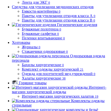
Лента для ЭКГ
0
Средства для утилизации медицинских отходов
Емкости-контейнеры
0
Пакеты для утилизации отходов класса А
0
Пакеты для утилизации отходов класса В
0
Гигиенические изделия
Бумажные полотенца
0
Бумажные салфетки
0
Пеленки впитывающие
0
Хозтовары
Журналы
0
Стаканчики одноразовые
0
Одноразовая одежда
персонала
Бахилы хирургические
0
Комплект одежды хирургической
21
Одежда для посетителей мед.учреждений
0
Халаты хирургические
38
Горящие товары
Интернет-
магазин хирургической одежды
Интернет-магазин хирургических халатов
19
Комплекты одежды
стерильные