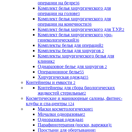
операции на бедре
36
Комплект белья хирургического для
операции на голове
3
Комплект белья хирургического для
операции на конечности
36
Комплект белья хирургического для Т.У.Р.
2
Комплект белья хирургического уро-
гинекологический
36
Комплекты белья для операций
2
Комплекты белья для хирургов
2
Комплекты хирургического белья для
клиник
2
Однаразовое белье для хирургов
2
Операционное белье
55
Хирургическая одежда
55
Контейнеры и емкости
2
Контейнеры для сбора биологических
жидкостей стерильные
2
Косметические и маникюрные салоны, фитнес-
клубы и спа-центры
124
Маски косметологические
1
Мочалки одноразовые
2
Одноразовая одежда
46
Парафинотерапия (носки, варежки)
1
Простыни для обертывания
1