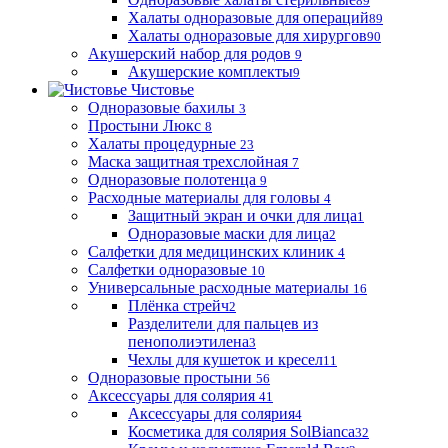
89
Халаты одноразовые для операций
89
Халаты одноразовые для хирургов
90
Акушерский набор для родов
9
Акушерские комплекты
9
Чистовье
Одноразовые бахилы
3
Простыни Люкс
8
Халаты процедурные
23
Маска защитная трехслойная
7
Одноразовые полотенца
9
Расходные материалы для головы
4
Защитный экран и очки для лица
1
Одноразовые маски для лица
2
Салфетки для медицинских клиник
4
Салфетки одноразовые
10
Универсальные расходные материалы
16
Плёнка стрейч
2
Разделители для пальцев из
пенополиэтилена
3
Чехлы для кушеток и кресел
11
Одноразовые простыни
56
Аксессуары для солярия
41
Аксессуары для солярия
4
Косметика для солярия SolBianca
32