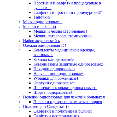
Простыни и салфетки процедурные в
рулонах
33
Салфетки и простыни процедурные
37
Тапочки
3
Маски одноразовые
5
Мешки и чехлы
14
Мешки и чехлы стерильные
13
Мешки паталогоанатомические
1
Набор акушерский
6
Одежда одноразовая
125
Комплекты медицинской одежды,
костюмы
36
Бахилы одноразовые
34
Комбинезоны защитные одноразовые
24
Накидки одноразовые
1
Нарукавники одноразовые
5
Рубашки для роженицы
4
Фартуки одноразовые
7
Шапочки и колпаки одноразовые
11
Шорты одноразовые
3
Пеленки одноразовые для лежачих больных
8
Пеленки одноразовые впитывающие
8
Полотенца и Салфетки
11
Салфетки и полотенца в рулоне
5
Салфетки нестерильные
3