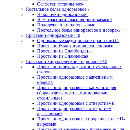
Салфетки стерильные
6
Постельное белье одноразовое
8
Наволочки одноразовые
1
Наматрасники влагонепроницаемые
3
Пододеяльники одноразовые
1
Постельное белье одноразовое в наборах
3
Простыни одноразовые
118
Одноразовые медицинские простыни
118
Простыни бумажно-полиэтиленовые
6
Простыни из Спанбонда
106
Простыни из Спанлейса
6
Простыни хирургические стерильные
86
Простыни и чехлы для инструментальных
столов
86
Простыни одноразовые с адгезивным
краем
13
Простыни одноразовые с карманом для
сбора отделяемого ламинированые,
стерильные
1
Простыни одноразовые с отверстием
10
Простыни одноразовые с отверстием
адгезивные
7
Простыни одноразовые хирургические с U-
вырезом
8
Простыни специальные хирургические для