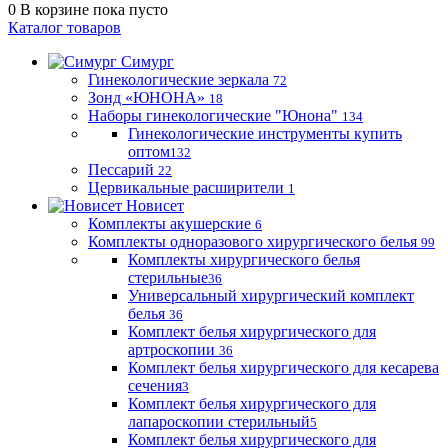
0
В корзине
пока пусто
Каталог товаров
Симург
Гинекологические зеркала
72
Зонд «ЮНОНА»
18
Наборы гинекологические "Юнона"
134
Гинекологические инструменты купить
оптом
132
Пессарий
22
Цервикальные расширители
1
Новисет
Комплекты акушерские
6
Комплекты одноразового хирургического белья
99
Комплекты хирургического белья
стерильные
36
Универсальный хирургический комплект
белья
36
Комплект белья хирургического для
артроскопии
36
Комплект белья хирургического для кесарева
сечения
3
Комплект белья хирургического для
лапароскопии стерильный
5
Комплект белья хирургического для