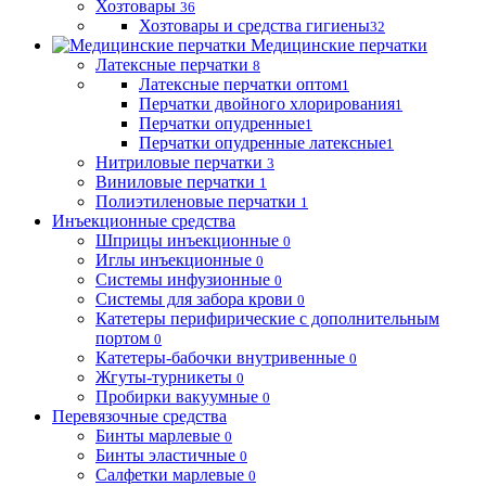
Хозтовары
36
Хозтовары и средства гигиены
32
Медицинские перчатки
Латексные перчатки
8
Латексные перчатки оптом
1
Перчатки двойного хлорирования
1
Перчатки опудренные
1
Перчатки опудренные латексные
1
Нитриловые перчатки
3
Виниловые перчатки
1
Полиэтиленовые перчатки
1
Инъекционные средства
Шприцы инъекционные
0
Иглы инъекционные
0
Системы инфузионные
0
Системы для забора крови
0
Катетеры перифирические с дополнительным
портом
0
Катетеры-бабочки внутривенные
0
Жгуты-турникеты
0
Пробирки вакуумные
0
Перевязочные средства
Бинты марлевые
0
Бинты эластичные
0
Салфетки марлевые
0