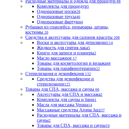
Расходные материалы и одежда для процедур
88
Комплекты для процедур
5
Одноразовые носки
28
Одноразовые трусы
46
Одноразовые фартуки
4
Рубашки из спанлейса, пеньюары, штаны,
костюмы
20
Средства и аксессуары для салонов красоты
208
Воски и аксессуары для депиляции
114
Жидкость для снятия лака
5
Книги для записи и планеры
2
Масло массажное
17
Товары для косметологии и визажа
48
Товары для парафинотерапии
22
Стерилизация и дезинфекция
132
Средства для дезинфекции и
стерилизации
125
Товары для СПА, массажа и сауны
66
Аксессуары для СПА и массажа
2
Комплекты для сауны и бани
1
Масла для массажа Verana
14
Массажные средства Aroma Jazz
37
Расходные материалы для СПА, массажа и
сауны
2
Товары для СПА, массажа и сауны
10