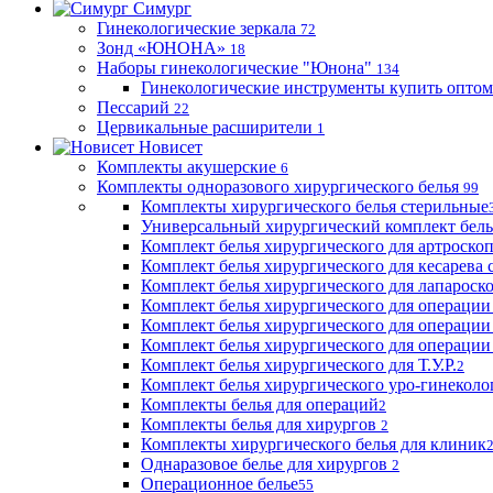
Симург
Гинекологические зеркала
72
Зонд «ЮНОНА»
18
Наборы гинекологические "Юнона"
134
Гинекологические инструменты купить оптом
Пессарий
22
Цервикальные расширители
1
Новисет
Комплекты акушерские
6
Комплекты одноразового хирургического белья
99
Комплекты хирургического белья стерильные
Универсальный хирургический комплект бел
Комплект белья хирургического для артроск
Комплект белья хирургического для кесарева 
Комплект белья хирургического для лапароск
Комплект белья хирургического для операции
Комплект белья хирургического для операции
Комплект белья хирургического для операции
Комплект белья хирургического для Т.У.Р.
2
Комплект белья хирургического уро-гинекол
Комплекты белья для операций
2
Комплекты белья для хирургов
2
Комплекты хирургического белья для клиник
Однаразовое белье для хирургов
2
Операционное белье
55