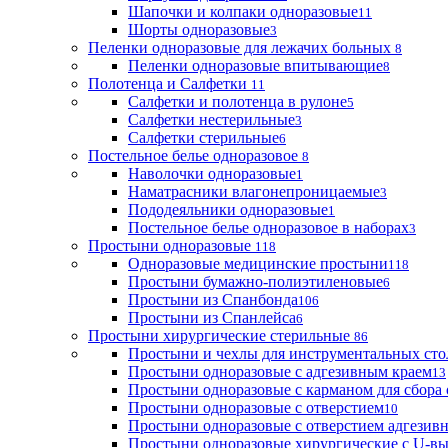
Шапочки и колпаки одноразовые
11
Шорты одноразовые
3
Пеленки одноразовые для лежачих больных
8
Пеленки одноразовые впитывающие
8
Полотенца и Салфетки
11
Салфетки и полотенца в рулоне
5
Салфетки нестерильные
3
Салфетки стерильные
6
Постельное белье одноразовое
8
Наволочки одноразовые
1
Наматрасники влагонепроницаемые
3
Пододеяльники одноразовые
1
Постельное белье одноразовое в наборах
3
Простыни одноразовые
118
Одноразовые медицинские простыни
118
Простыни бумажно-полиэтиленовые
6
Простыни из Спанбонда
106
Простыни из Спанлейса
6
Простыни хирургические стерильные
86
Простыни и чехлы для инструментальных сто
Простыни одноразовые с адгезивным краем
13
Простыни одноразовые с карманом для сбора
Простыни одноразовые с отверстием
10
Простыни одноразовые с отверстием адгезив
Простыни одноразовые хирургические с U-в