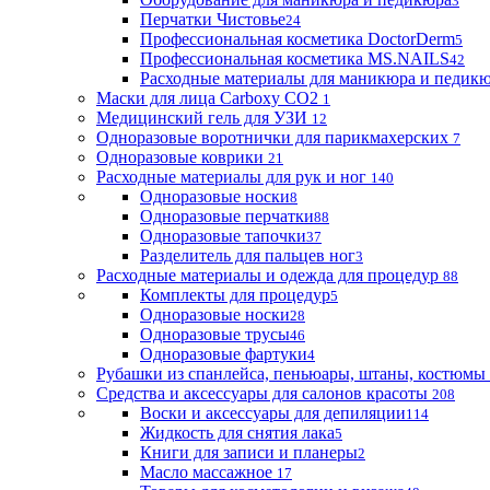
3
Перчатки Чистовье
24
Профессиональная косметика DoctorDerm
5
Профессиональная косметика MS.NAILS
42
Расходные материалы для маникюра и педик
Маски для лица Carboxy CO2
1
Медицинский гель для УЗИ
12
Одноразовые воротнички для парикмахерских
7
Одноразовые коврики
21
Расходные материалы для рук и ног
140
Одноразовые носки
8
Одноразовые перчатки
88
Одноразовые тапочки
37
Разделитель для пальцев ног
3
Расходные материалы и одежда для процедур
88
Комплекты для процедур
5
Одноразовые носки
28
Одноразовые трусы
46
Одноразовые фартуки
4
Рубашки из спанлейса, пеньюары, штаны, костюмы
Средства и аксессуары для салонов красоты
208
Воски и аксессуары для депиляции
114
Жидкость для снятия лака
5
Книги для записи и планеры
2
Масло массажное
17