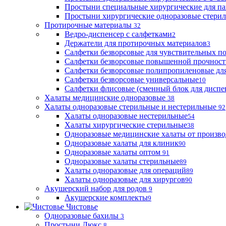
Простыни специальные хирургические для па
Простыни хирургические одноразовые стери
Протирочные материалы
32
Ведро-диспенсер с салфетками
2
Держатели для протирочных материалов
3
Салфетки безворсовые для чувствительных п
Салфетки безворсовые повышенной прочност
Салфетки безворсовые полипропиленовые дл
Салфетки безворсовые универсальные
10
Салфетки флисовые (сменный блок для диспе
Халаты медицинские одноразовые
38
Халаты одноразовые стерильные и нестерильные
92
Халаты одноразовые нестерильные
54
Халаты хирургические стерильные
38
Одноразовые медицинские халаты от произво
Одноразовые халаты для клиник
90
Одноразовые халаты оптом
91
Одноразовые халаты стерильные
89
Халаты одноразовые для операций
89
Халаты одноразовые для хирургов
90
Акушерский набор для родов
9
Акушерские комплекты
9
Чистовье
Одноразовые бахилы
3
Простыни Люкс
8