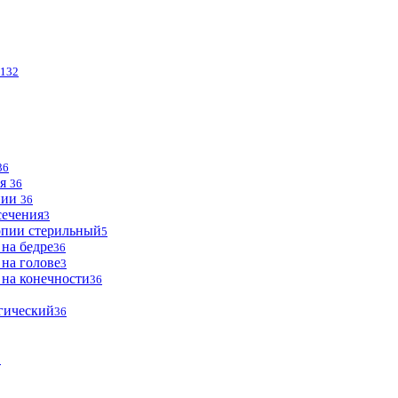
132
36
ья
36
опии
36
сечения
3
опии стерильный
5
 на бедре
36
 на голове
3
 на конечности
36
огический
36
2