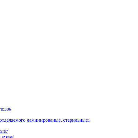
лов
86
 отделяемого ламинированые, стерильные
1
ные
7
ырезом
8