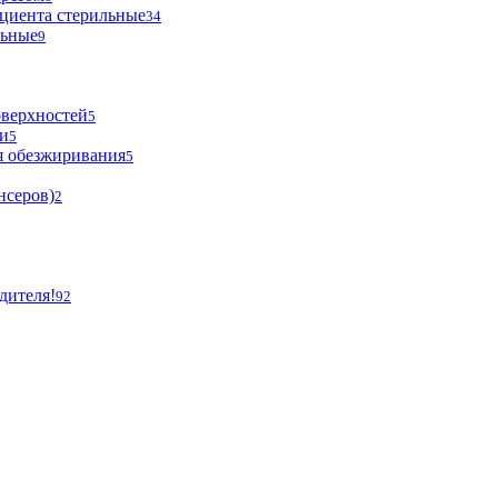
циента стерильные
34
льные
9
оверхностей
5
и
5
я обезжиривания
5
нсеров)
2
дителя!
92