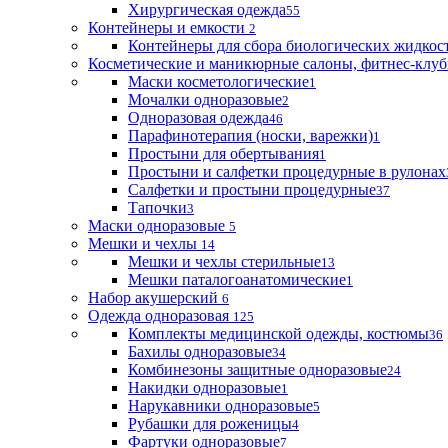
Хирургическая одежда
55
Контейнеры и емкости
2
Контейнеры для сбора биологических жидкос
Косметические и маникюрные салоны, фитнес-клуб
Маски косметологические
1
Мочалки одноразовые
2
Одноразовая одежда
46
Парафинотерапия (носки, варежки)
1
Простыни для обертывания
1
Простыни и салфетки процедурные в рулонах
Салфетки и простыни процедурные
37
Тапочки
3
Маски одноразовые
5
Мешки и чехлы
14
Мешки и чехлы стерильные
13
Мешки паталогоанатомические
1
Набор акушерский
6
Одежда одноразовая
125
Комплекты медицинской одежды, костюмы
36
Бахилы одноразовые
34
Комбинезоны защитные одноразовые
24
Накидки одноразовые
1
Нарукавники одноразовые
5
Рубашки для роженицы
4
Фартуки одноразовые
7