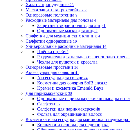
Халаты процедурные
23
Маска защитная трехслойная
7
Одноразовые полотенца
9
Расходные материалы для головы
4
Защитный экран и очки для лица
1
Одноразовые маски для лица
2
Салфетки для медицинских клиник
4
Салфетки одноразовые
10
Универсальные расходные материалы
16
Плёнка стрейч
2
Разделители для пальцев из пенополиэтилена
Чехлы для кушеток и кресел
11
Одноразовые простыни
56
Аксессуары для солярия
41
Аксессуары для солярия
4
Косметика для солярия SolBianca
32
Кремы и косметика Emerald Bay
3
Для парикмахерских
38
Одноразовые парикмахерские пеньюары и пе
Салфетки
6
Салфетки для парикмахерской
8
Фольга для окрашивания волос
8
Косметика и аксессуары для маникюра и педикюра
Колпачки и основы для педикюра
41
Оборудование для маникюра и педикюра