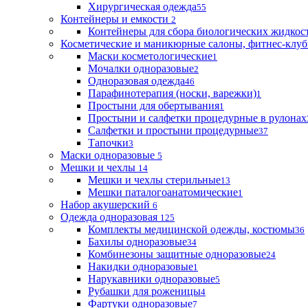
Хирургическая одежда
55
Контейнеры и емкости
2
Контейнеры для сбора биологических жидкос
Косметические и маникюрные салоны, фитнес-клуб
Маски косметологические
1
Мочалки одноразовые
2
Одноразовая одежда
46
Парафинотерапия (носки, варежки)
1
Простыни для обертывания
1
Простыни и салфетки процедурные в рулонах
Салфетки и простыни процедурные
37
Тапочки
3
Маски одноразовые
5
Мешки и чехлы
14
Мешки и чехлы стерильные
13
Мешки паталогоанатомические
1
Набор акушерский
6
Одежда одноразовая
125
Комплекты медицинской одежды, костюмы
36
Бахилы одноразовые
34
Комбинезоны защитные одноразовые
24
Накидки одноразовые
1
Нарукавники одноразовые
5
Рубашки для роженицы
4
Фартуки одноразовые
7