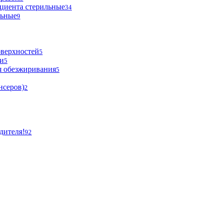
циента стерильные
34
льные
9
оверхностей
5
и
5
я обезжиривания
5
нсеров)
2
дителя!
92