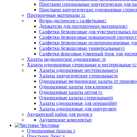
Простыни специальные хирургические для па
Простыни хирургические одноразовые стери
Протирочные материалы
32
Ведро-диспенсер с салфетками
2
Держатели для протирочных материалов
3
Салфетки безворсовые для чувствительных п
Салфетки безворсовые повышенной прочност
Салфетки безворсовые полипропиленовые дл
Салфетки безворсовые универсальные
10
Салфетки флисовые (сменный блок для диспе
Халаты медицинские одноразовые
38
Халаты одноразовые стерильные и нестерильные
92
Халаты одноразовые нестерильные
54
Халаты хирургические стерильные
38
Одноразовые медицинские халаты от произво
Одноразовые халаты для клиник
90
Одноразовые халаты оптом
91
Одноразовые халаты стерильные
89
Халаты одноразовые для операций
89
Халаты одноразовые для хирургов
90
Акушерский набор для родов
9
Акушерские комплекты
9
Чистовье
Одноразовые бахилы
3
Простыни Люкс
8