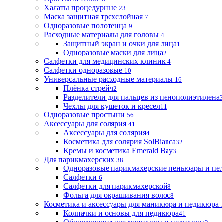
Халаты процедурные
23
Маска защитная трехслойная
7
Одноразовые полотенца
9
Расходные материалы для головы
4
Защитный экран и очки для лица
1
Одноразовые маски для лица
2
Салфетки для медицинских клиник
4
Салфетки одноразовые
10
Универсальные расходные материалы
16
Плёнка стрейч
2
Разделители для пальцев из пенополиэтилена
Чехлы для кушеток и кресел
11
Одноразовые простыни
56
Аксессуары для солярия
41
Аксессуары для солярия
4
Косметика для солярия SolBianca
32
Кремы и косметика Emerald Bay
3
Для парикмахерских
38
Одноразовые парикмахерские пеньюары и пе
Салфетки
6
Салфетки для парикмахерской
8
Фольга для окрашивания волос
8
Косметика и аксессуары для маникюра и педикюра
Колпачки и основы для педикюра
41
Оборудование для маникюра и педикюра