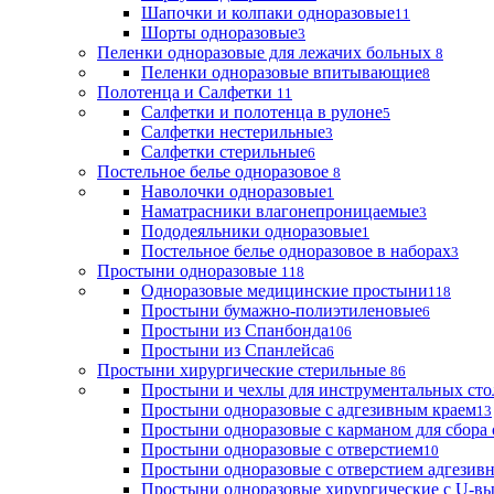
Шапочки и колпаки одноразовые
11
Шорты одноразовые
3
Пеленки одноразовые для лежачих больных
8
Пеленки одноразовые впитывающие
8
Полотенца и Салфетки
11
Салфетки и полотенца в рулоне
5
Салфетки нестерильные
3
Салфетки стерильные
6
Постельное белье одноразовое
8
Наволочки одноразовые
1
Наматрасники влагонепроницаемые
3
Пододеяльники одноразовые
1
Постельное белье одноразовое в наборах
3
Простыни одноразовые
118
Одноразовые медицинские простыни
118
Простыни бумажно-полиэтиленовые
6
Простыни из Спанбонда
106
Простыни из Спанлейса
6
Простыни хирургические стерильные
86
Простыни и чехлы для инструментальных сто
Простыни одноразовые с адгезивным краем
13
Простыни одноразовые с карманом для сбора
Простыни одноразовые с отверстием
10
Простыни одноразовые с отверстием адгезив
Простыни одноразовые хирургические с U-в