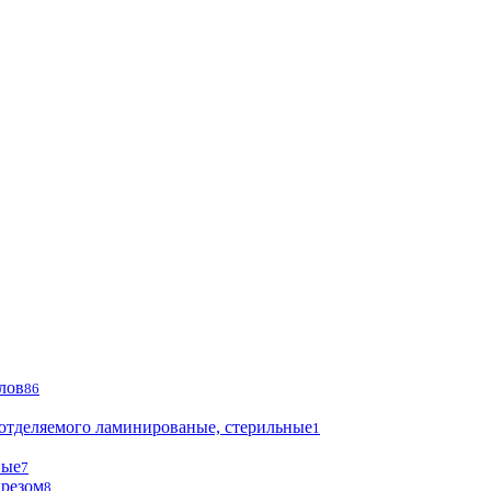
лов
86
 отделяемого ламинированые, стерильные
1
ные
7
ырезом
8