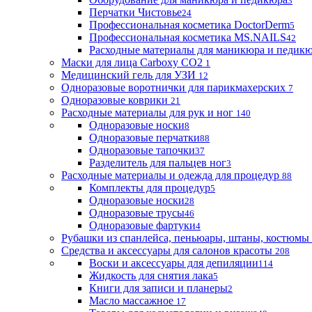
3
Перчатки Чистовье
24
Профессиональная косметика DoctorDerm
5
Профессиональная косметика MS.NAILS
42
Расходные материалы для маникюра и педик
Маски для лица Carboxy CO2
1
Медицинский гель для УЗИ
12
Одноразовые воротнички для парикмахерских
7
Одноразовые коврики
21
Расходные материалы для рук и ног
140
Одноразовые носки
8
Одноразовые перчатки
88
Одноразовые тапочки
37
Разделитель для пальцев ног
3
Расходные материалы и одежда для процедур
88
Комплекты для процедур
5
Одноразовые носки
28
Одноразовые трусы
46
Одноразовые фартуки
4
Рубашки из спанлейса, пеньюары, штаны, костюмы
Средства и аксессуары для салонов красоты
208
Воски и аксессуары для депиляции
114
Жидкость для снятия лака
5
Книги для записи и планеры
2
Масло массажное
17