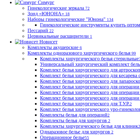
Симург
Гинекологические зеркала
72
Зонд «ЮНОНА»
18
Наборы гинекологические "Юнона"
134
Гинекологические инструменты купить оптом
Пессарий
22
Цервикальные расширители
1
Новисет
Комплекты акушерские
6
Комплекты одноразового хирургического белья
99
Комплекты хирургического белья стерильные
Универсальный хирургический комплект бел
Комплект белья хирургического для артроск
Комплект белья хирургического для кесарева 
Комплект белья хирургического для лапароск
Комплект белья хирургического для операции
Комплект белья хирургического для операции
Комплект белья хирургического для операции
Комплект белья хирургического для Т.У.Р.
2
Комплект белья хирургического уро-гинекол
Комплекты белья для операций
2
Комплекты белья для хирургов
2
Комплекты хирургического белья для клиник
Однаразовое белье для хирургов
2
Операционное белье
55