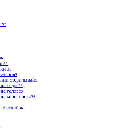
132
36
ья
36
опии
36
сечения
3
опии стерильный
5
 на бедре
36
 на голове
3
 на конечности
36
огический
36
2