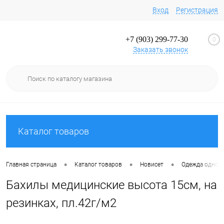
Вход
Регистрация
+7 (903) 299-77-30
0
Заказать звонок
Каталог товаров
•
•
•
Главная страница
Каталог товаров
Новисет
Одежда однор
Бахилы медицинские высота 15см, на
резинках, пл.42г/м2