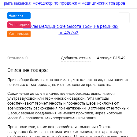
менеджер по продажам медицинских товаров
ыта вакансия:
Новинка
Распродажа
Хит продаж
Отзывов: 0
Добавить отзыв
Артикул:
Б15-42
Описание товара:
При выборе бахил важно понимать, что качество изделия зависит
не только от материала, но и от технологии производства.
Соединение деталей в качественных бахилах выполняется
ультразвуковой или термической сваркой . Эти методы
обеспечивают герметичность и прочность швов, исключают
возможность расхождения при натяжении. В отличие от ниточных
швов, сварные соединения не имеют проколов, через которые
могли бы проникать микроорганизмы или влага .
Производители, такие как российская компания «Гекса»,
выпускают бахилы на автоматических линиях, что гарантирует
стабильное качество каждой пары . Материал спанбонд для таких