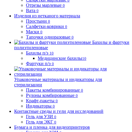
0
Отрезы марлевые
0
Вата
0
Изделия из нетканого материала
Простыни
0
Салфетки-коврики
0
Маски
0
Тапочки одноразовые
0
Бахилы и фартуки
полиэтиленовые
Бахилы п/э
10
Медицинские бахилы
10
Фартуки п/э
0
Упаковочные материалы и индикаторы для
стерилизации
Пакеты комбинированные
0
Рулоны комбированные
0
Крафт-пакеты
0
Индикаторы
0
Контактные среды и гели для исследований
Гель для УЗИ
0
Гель для ЭКГ
0
Бумага и пленка для видеопринтеров