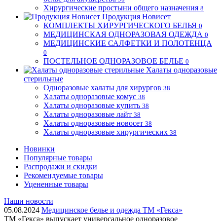
Хирургические простыни общего назначения
8
Продукция Новисет
КОМПЛЕКТЫ ХИРУРГИЧЕСКОГО БЕЛЬЯ
0
МЕДИЦИНСКАЯ ОДНОРАЗОВАЯ ОДЕЖДА
0
МЕДИЦИНСКИЕ САЛФЕТКИ И ПОЛОТЕНЦА
0
ПОСТЕЛЬНОЕ ОДНОРАЗОВОЕ БЕЛЬЕ
0
Халаты одноразовые
стерильные
Одноразовые халаты для хирургов
38
Халаты одноразовые комус
38
Халаты одноразовые купить
38
Халаты одноразовые лайт
38
Халаты одноразовые новосет
38
Халаты одноразовые хирургических
38
Новинки
Популярные товары
Распродажи и скидки
Рекомендуемые товары
Уцененные товары
Наши новости
05.08.2024
Медицинское белье и одежда ТМ «Гекса»
ТМ «Гекса» выпускает универсальное одноразовое