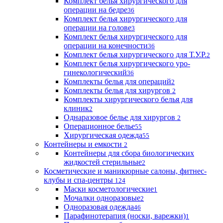
Комплект белья хирургического для
операции на бедре
36
Комплект белья хирургического для
операции на голове
3
Комплект белья хирургического для
операции на конечности
36
Комплект белья хирургического для Т.У.Р.
2
Комплект белья хирургического уро-
гинекологический
36
Комплекты белья для операций
2
Комплекты белья для хирургов
2
Комплекты хирургического белья для
клиник
2
Однаразовое белье для хирургов
2
Операционное белье
55
Хирургическая одежда
55
Контейнеры и емкости
2
Контейнеры для сбора биологических
жидкостей стерильные
2
Косметические и маникюрные салоны, фитнес-
клубы и спа-центры
124
Маски косметологические
1
Мочалки одноразовые
2
Одноразовая одежда
46
Парафинотерапия (носки, варежки)
1