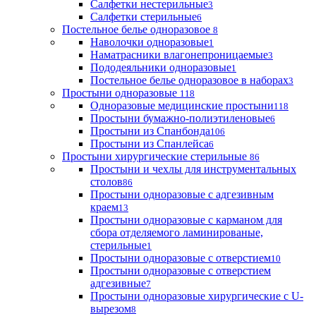
Салфетки нестерильные
3
Салфетки стерильные
6
Постельное белье одноразовое
8
Наволочки одноразовые
1
Наматрасники влагонепроницаемые
3
Пододеяльники одноразовые
1
Постельное белье одноразовое в наборах
3
Простыни одноразовые
118
Одноразовые медицинские простыни
118
Простыни бумажно-полиэтиленовые
6
Простыни из Спанбонда
106
Простыни из Спанлейса
6
Простыни хирургические стерильные
86
Простыни и чехлы для инструментальных
столов
86
Простыни одноразовые с адгезивным
краем
13
Простыни одноразовые с карманом для
сбора отделяемого ламинированые,
стерильные
1
Простыни одноразовые с отверстием
10
Простыни одноразовые с отверстием
адгезивные
7
Простыни одноразовые хирургические с U-
вырезом
8