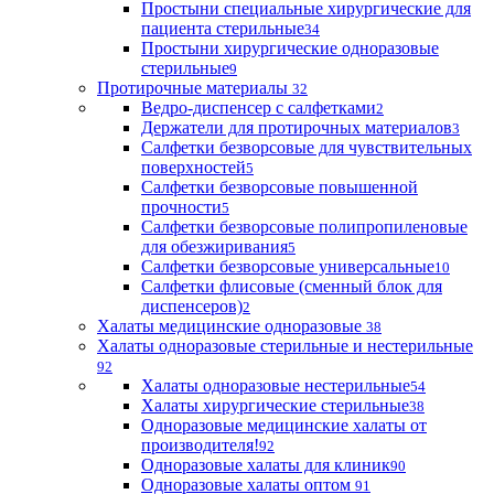
Простыни специальные хирургические для
пациента стерильные
34
Простыни хирургические одноразовые
стерильные
9
Протирочные материалы
32
Ведро-диспенсер с салфетками
2
Держатели для протирочных материалов
3
Салфетки безворсовые для чувствительных
поверхностей
5
Салфетки безворсовые повышенной
прочности
5
Салфетки безворсовые полипропиленовые
для обезжиривания
5
Салфетки безворсовые универсальные
10
Салфетки флисовые (сменный блок для
диспенсеров)
2
Халаты медицинские одноразовые
38
Халаты одноразовые стерильные и нестерильные
92
Халаты одноразовые нестерильные
54
Халаты хирургические стерильные
38
Одноразовые медицинские халаты от
производителя!
92
Одноразовые халаты для клиник
90
Одноразовые халаты оптом
91