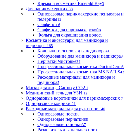
Кремы и косметика Emerald Bay
3
Для парикмахерских
38
Одноразовые парикмахерские пеньюары и
пелерины
12
Салфетки
6
Салфетки для парикмахерской
8
Фольга для окрашивания волос
8
Косметика и аксессуары для маникюра и
педикюра
165
Колпачки и основы для педикюра
41
Оборудование для маникюра и педикюра
3
Перчатки Чистовье
24
Профессиональная косметика DoctorDerm
5
Профессиональная косметика MS.NAILS
42
Расходные материалы для маникюра и
педикюра
5
Маски для лица Carboxy CO2
1
Медицинский гель для УЗИ
12
Одноразовые воротнички для парикмахерских
7
Одноразовые коврики
21
Расходные материалы для рук и ног
140
Одноразовые носки
8
Одноразовые перчатки
88
Одноразовые тапочки
37
Разделитель для пальцев ног
3