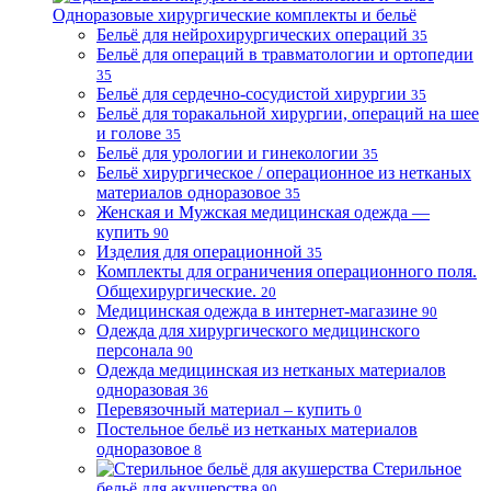
Одноразовые хирургические комплекты и бельё
Бельё для нейрохирургических операций
35
Бельё для операций в травматологии и ортопедии
35
Бельё для сердечно-сосудистой хирургии
35
Бельё для торакальной хирургии, операций на шее
и голове
35
Бельё для урологии и гинекологии
35
Бельё хирургическое / операционное из нетканых
материалов одноразовое
35
Женская и Мужская медицинская одежда —
купить
90
Изделия для операционной
35
Комплекты для ограничения операционного поля.
Общехирургические.
20
Медицинская одежда в интернет-магазине
90
Одежда для хирургического медицинского
персонала
90
Одежда медицинская из нетканых материалов
одноразовая
36
Перевязочный материал – купить
0
Постельное бельё из нетканых материалов
одноразовое
8
Стерильное
бельё для акушерства
90