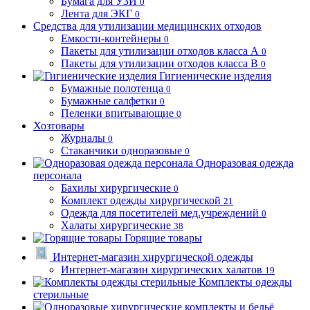
Бумага для УЗИ
0
Лента для ЭКГ
0
Средства для утилизации медицинских отходов
Емкости-контейнеры
0
Пакеты для утилизации отходов класса А
0
Пакеты для утилизации отходов класса В
0
Гигиенические изделия
Бумажные полотенца
0
Бумажные салфетки
0
Пеленки впитывающие
0
Хозтовары
Журналы
0
Стаканчики одноразовые
0
Одноразовая одежда
персонала
Бахилы хирургические
0
Комплект одежды хирургической
21
Одежда для посетителей мед.учреждений
0
Халаты хирургические
38
Горящие товары
Интернет-магазин хирургической одежды
Интернет-магазин хирургических халатов
19
Комплекты одежды
стерильные