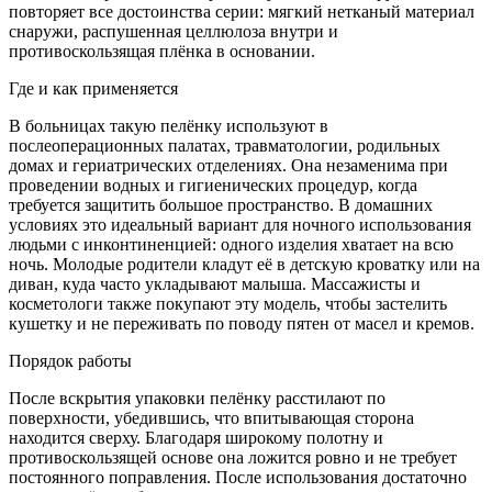
повторяет все достоинства серии: мягкий нетканый материал
снаружи, распушенная целлюлоза внутри и
противоскользящая плёнка в основании.
Где и как применяется
В больницах такую пелёнку используют в
послеоперационных палатах, травматологии, родильных
домах и гериатрических отделениях. Она незаменима при
проведении водных и гигиенических процедур, когда
требуется защитить большое пространство. В домашних
условиях это идеальный вариант для ночного использования
людьми с инконтиненцией: одного изделия хватает на всю
ночь. Молодые родители кладут её в детскую кроватку или на
диван, куда часто укладывают малыша. Массажисты и
косметологи также покупают эту модель, чтобы застелить
кушетку и не переживать по поводу пятен от масел и кремов.
Порядок работы
После вскрытия упаковки пелёнку расстилают по
поверхности, убедившись, что впитывающая сторона
находится сверху. Благодаря широкому полотну и
противоскользящей основе она ложится ровно и не требует
постоянного поправления. После использования достаточно