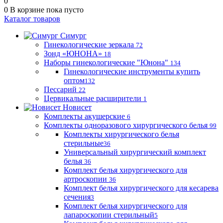
0
0
В корзине
пока пусто
Каталог товаров
Симург
Гинекологические зеркала
72
Зонд «ЮНОНА»
18
Наборы гинекологические "Юнона"
134
Гинекологические инструменты купить
оптом
132
Пессарий
22
Цервикальные расширители
1
Новисет
Комплекты акушерские
6
Комплекты одноразового хирургического белья
99
Комплекты хирургического белья
стерильные
36
Универсальный хирургический комплект
белья
36
Комплект белья хирургического для
артроскопии
36
Комплект белья хирургического для кесарева
сечения
3
Комплект белья хирургического для
лапароскопии стерильный
5