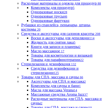
Расходные материалы и одежда для процедур
88
Комплекты для процедур
5
Одноразовые носки
28
Одноразовые трусы
46
Одноразовые фартуки
4
Рубашки из спанлейса, пеньюары, штаны,
костюмы
20
Средства и аксессуары для салонов красоты
208
Воски и аксессуары для депиляции
114
Жидкость для снятия лака
5
Книги для записи и планеры
2
Масло массажное
17
Товары для косметологии и визажа
48
Товары для парафинотерапии
22
Стерилизация и дезинфекция
132
Средства для дезинфекции и
стерилизации
125
Товары для СПА, массажа и сауны
66
Аксессуары для СПА и массажа
2
Комплекты для сауны и бани
1
Масла для массажа Verana
14
Массажные средства Aroma Jazz
37
Расходные материалы для СПА, массажа и
сауны
2
Товары для СПА, массажа и сауны
10