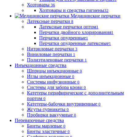
Хозтовары
36
Хозтовары и средства гигиены
32
Медицинские перчатки
Латексные перчатки
8
Латексные перчатки оптом
1
Перчатки двойного хлорирования
1
Перчатки опудренные
1
Перчатки опудренные латексные
1
Нитриловые перчатки
3
Виниловые перчатки
1
Полиэтиленовые перчатки
1
Инъекционные средства
Шприцы инъекционные
0
Иглы инъекционные
0
Системы инфузионные
0
Системы для забора крови
0
Катетеры перифирические с дополнительным
портом
0
Катетеры-бабочки внутривенные
0
Жгуты-турникеты
0
Пробирки вакуумные
0
Перевязочные средства
Бинты марлевые
0
Бинты эластичные
0
Салфетки марлевые