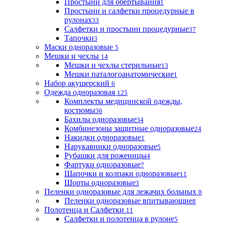
Простыни для обертывания
1
Простыни и салфетки процедурные в
рулонах
33
Салфетки и простыни процедурные
37
Тапочки
3
Маски одноразовые
5
Мешки и чехлы
14
Мешки и чехлы стерильные
13
Мешки паталогоанатомические
1
Набор акушерский
6
Одежда одноразовая
125
Комплекты медицинской одежды,
костюмы
36
Бахилы одноразовые
34
Комбинезоны защитные одноразовые
24
Накидки одноразовые
1
Нарукавники одноразовые
5
Рубашки для роженицы
4
Фартуки одноразовые
7
Шапочки и колпаки одноразовые
11
Шорты одноразовые
3
Пеленки одноразовые для лежачих больных
8
Пеленки одноразовые впитывающие
8
Полотенца и Салфетки
11
Салфетки и полотенца в рулоне
5