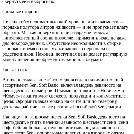
свернуть её и выбросить.
Сильные стороны
Пелёнка обеспечивает высокий уровень впитываемости —
порядка полутора литров жидкости — и не пропускает влагу
обратно. Мягкая поверхность не раздражает кожу, а
гипоаллергенный состав позволяет применять изделие даже
для новорождённых. Отсутствие необходимости в стирке
экономит время и силы ухаживающего персонала и
родственников. Наконец, доступная цена делает регулярную
замену пелёнок необременительной для бюджета.
Где заказать
В интернет-магазине «Столмер» всегда в наличии полный
ассортимент Seni Soft Basic, включая модель девяносто на
шестьдесят сантиметров. Прямые поставки от «Новисет» и
«Комус» гарантируют свежесть продукции и конкурентные
цены. Оформить заказ можно на сайте или по телефону,
доставка работает во все регионы Российской Федерации.
Нас ищут по запросам: пеленка Seni Soft Basic девяносто на
шестьдесят, купить пеленки девяносто шестьдесят сени, сени
софт бейсик большая, пеленка впитывающая девяносто на
шестьдесят Seni, одноразовые пеленки для взрослых оптом,