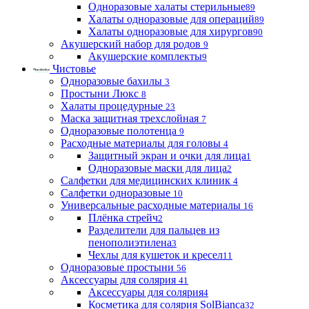
Одноразовые халаты стерильные
89
Халаты одноразовые для операций
89
Халаты одноразовые для хирургов
90
Акушерский набор для родов
9
Акушерские комплекты
9
Чистовье
Одноразовые бахилы
3
Простыни Люкс
8
Халаты процедурные
23
Маска защитная трехслойная
7
Одноразовые полотенца
9
Расходные материалы для головы
4
Защитный экран и очки для лица
1
Одноразовые маски для лица
2
Салфетки для медицинских клиник
4
Салфетки одноразовые
10
Универсальные расходные материалы
16
Плёнка стрейч
2
Разделители для пальцев из
пенополиэтилена
3
Чехлы для кушеток и кресел
11
Одноразовые простыни
56
Аксессуары для солярия
41
Аксессуары для солярия
4
Косметика для солярия SolBianca
32