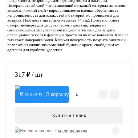
поверхности, непроницаемого для жидкостей и бактерий.
Поверхностный слой – впитывающий нетканый материал на основе
вискозы; нижний слой - паропроницаемая пленка, обеспечивает
непроницаемость для жидкостей и бактерий, но проницаема для
воздуха. Плотность материала не менее 74г/м2. Простыня имеет
отверстие/вырез для хирургического доступа, покрытый
самоклеющейся хирургической инцизной пленкой для защиты
операционного поля и фиксации простыни на коже пациента. Клей не
вызывает мацерации кожи. Клейкая поверхность покрыта защитной
полоской из силиконизированной бумаги с краем, свободным от
адгезива для удобства удаления.
317 ₽
/ шт
В корзину
Купить в 1 клик
Нашли дешевле