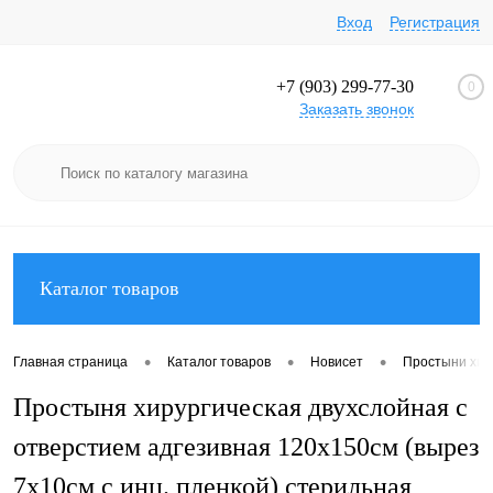
Вход
Регистрация
+7 (903) 299-77-30
0
Заказать звонок
Каталог товаров
•
•
•
Главная страница
Каталог товаров
Новисет
Простыни хир
Простыня хирургическая двухслойная с
отверстием адгезивная 120х150см (вырез
7х10см с инц. пленкой) стерильная