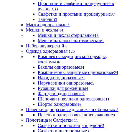
Простыни и салфетки процедурные в
рулонах
33
Салфетки и простыни процедурные
37
Тапочки
3
Маски одноразовые
5
Мешки и чехлы
14
Мешки и чехлы стерильные
13
Мешки паталогоанатомические
1
Набор акушерский
6
Одежда одноразовая
125
Комплекты медицинской одежды,
костюмы
36
Бахилы одноразовые
34
Комбинезоны защитные одноразовые
24
Накидки одноразовые
1
Нарукавники одноразовые
5
Рубашки для роженицы
4
Фартуки одноразовые
7
Шапочки и колпаки одноразовые
11
Шорты одноразовые
3
Пеленки одноразовые для лежачих больных
8
Пеленки одноразовые впитывающие
8
Полотенца и Салфетки
11
Салфетки и полотенца в рулоне
5
Салфетки нестерильные
3