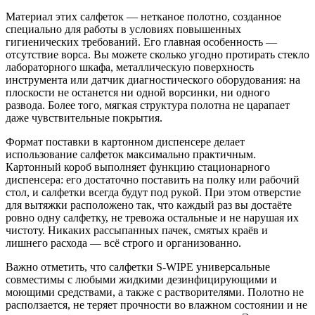
Материал этих салфеток — нетканое полотно, созданное
специально для работы в условиях повышенных
гигиенических требований. Его главная особенность —
отсутствие ворса. Вы можете сколько угодно протирать стекло
лабораторного шкафа, металлическую поверхность
инструмента или датчик диагностического оборудования: на
плоскости не останется ни одной ворсинки, ни одного
развода. Более того, мягкая структура полотна не царапает
даже чувствительные покрытия.
Формат поставки в картонном диспенсере делает
использование салфеток максимально практичным.
Картонный короб выполняет функцию стационарного
диспенсера: его достаточно поставить на полку или рабочий
стол, и салфетки всегда будут под рукой. При этом отверстие
для вытяжки расположено так, что каждый раз вы достаёте
ровно одну салфетку, не тревожа остальные и не нарушая их
чистоту. Никаких рассыпанных пачек, смятых краёв и
лишнего расхода — всё строго и организованно.
Важно отметить, что салфетки S‑WIPE универсальные
совместимы с любыми жидкими дезинфицирующими и
моющими средствами, а также с растворителями. Полотно не
расползается, не теряет прочности во влажном состоянии и не