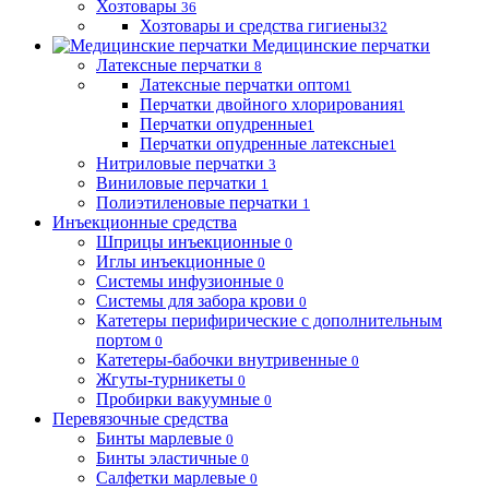
Хозтовары
36
Хозтовары и средства гигиены
32
Медицинские перчатки
Латексные перчатки
8
Латексные перчатки оптом
1
Перчатки двойного хлорирования
1
Перчатки опудренные
1
Перчатки опудренные латексные
1
Нитриловые перчатки
3
Виниловые перчатки
1
Полиэтиленовые перчатки
1
Инъекционные средства
Шприцы инъекционные
0
Иглы инъекционные
0
Системы инфузионные
0
Системы для забора крови
0
Катетеры перифирические с дополнительным
портом
0
Катетеры-бабочки внутривенные
0
Жгуты-турникеты
0
Пробирки вакуумные
0
Перевязочные средства
Бинты марлевые
0
Бинты эластичные
0
Салфетки марлевые
0