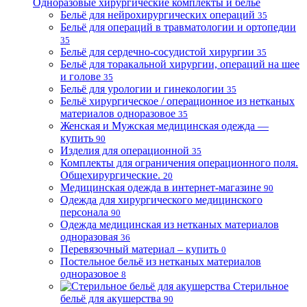
Одноразовые хирургические комплекты и бельё
Бельё для нейрохирургических операций
35
Бельё для операций в травматологии и ортопедии
35
Бельё для сердечно-сосудистой хирургии
35
Бельё для торакальной хирургии, операций на шее
и голове
35
Бельё для урологии и гинекологии
35
Бельё хирургическое / операционное из нетканых
материалов одноразовое
35
Женская и Мужская медицинская одежда —
купить
90
Изделия для операционной
35
Комплекты для ограничения операционного поля.
Общехирургические.
20
Медицинская одежда в интернет-магазине
90
Одежда для хирургического медицинского
персонала
90
Одежда медицинская из нетканых материалов
одноразовая
36
Перевязочный материал – купить
0
Постельное бельё из нетканых материалов
одноразовое
8
Стерильное
бельё для акушерства
90