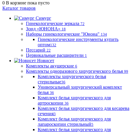
0
В корзине
пока пусто
Каталог товаров
Симург
Гинекологические зеркала
72
Зонд «ЮНОНА»
18
Наборы гинекологические "Юнона"
134
Гинекологические инструменты купить
оптом
132
Пессарий
22
Цервикальные расширители
1
Новисет
Комплекты акушерские
6
Комплекты одноразового хирургического белья
99
Комплекты хирургического белья
стерильные
36
Универсальный хирургический комплект
белья
36
Комплект белья хирургического для
артроскопии
36
Комплект белья хирургического для кесарева
сечения
3
Комплект белья хирургического для
лапароскопии стерильный
5
Комплект белья хирургического для