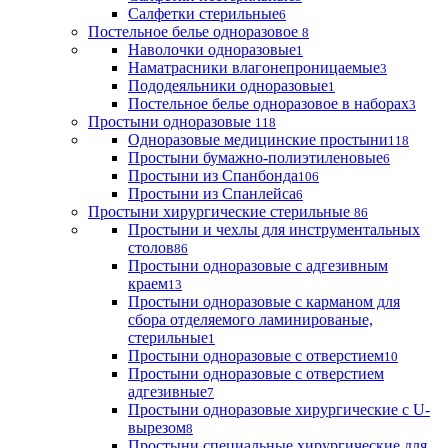
Салфетки стерильные
6
Постельное белье одноразовое
8
Наволочки одноразовые
1
Наматрасники влагонепроницаемые
3
Пододеяльники одноразовые
1
Постельное белье одноразовое в наборах
3
Простыни одноразовые
118
Одноразовые медицинские простыни
118
Простыни бумажно-полиэтиленовые
6
Простыни из Спанбонда
106
Простыни из Спанлейса
6
Простыни хирургические стерильные
86
Простыни и чехлы для инструментальных
столов
86
Простыни одноразовые с адгезивным
краем
13
Простыни одноразовые с карманом для
сбора отделяемого ламинированые,
стерильные
1
Простыни одноразовые с отверстием
10
Простыни одноразовые с отверстием
адгезивные
7
Простыни одноразовые хирургические с U-
вырезом
8
Простыни специальные хирургические для