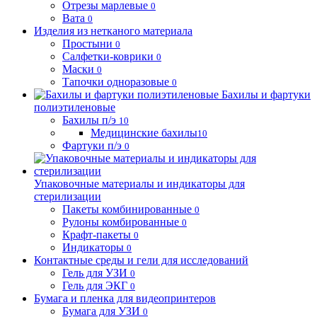
Отрезы марлевые
0
Вата
0
Изделия из нетканого материала
Простыни
0
Салфетки-коврики
0
Маски
0
Тапочки одноразовые
0
Бахилы и фартуки
полиэтиленовые
Бахилы п/э
10
Медицинские бахилы
10
Фартуки п/э
0
Упаковочные материалы и индикаторы для
стерилизации
Пакеты комбинированные
0
Рулоны комбированные
0
Крафт-пакеты
0
Индикаторы
0
Контактные среды и гели для исследований
Гель для УЗИ
0
Гель для ЭКГ
0
Бумага и пленка для видеопринтеров
Бумага для УЗИ
0