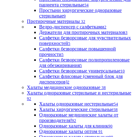
пациента стерильные
34
Простыни хирургические одноразовые
стерильные
9
Протирочные материалы
32
Ведро-диспенсер с салфетками
2
Держатели для протирочных материалов
3
Салфетки безворсовые для чувствительных
поверхностей
5
Салфетки безворсовые повышенной
прочности
5
Салфетки безворсовые полипропиленовые
для обезжиривания
5
Салфетки безворсовые универсальные
10
Салфетки флисовые (сменный блок для
диспенсеров)
2
Халаты медицинские одноразовые
38
Халаты одноразовые стерильные и нестерильные
92
Халаты одноразовые нестерильные
54
Халаты хирургические стерильные
38
Одноразовые медицинские халаты от
производителя!
92
Одноразовые халаты для клиник
90
Одноразовые халаты оптом
91
Одноразовые халаты стерильные