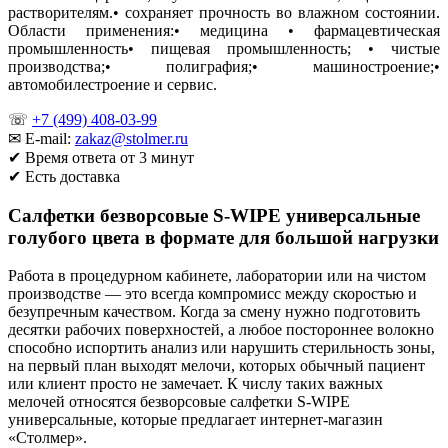
растворителям.• сохраняет прочность во влажном состоянии.
Области применения:• медицина • фармацевтическая
промышленность• пищевая промышленность; • чистые
производства;• полиграфия;• машиностроение;•
автомобилестроение и сервис.
☏
+7 (499) 408-03-99
✉ E-mail:
zakaz@stolmer.ru
✔ Время ответа от 3 минут
✔ Есть доставка
Салфетки безворсовые S‑WIPE универсальные
голубого цвета в формате для большой нагрузки
Работа в процедурном кабинете, лаборатории или на чистом
производстве — это всегда компромисс между скоростью и
безупречным качеством. Когда за смену нужно подготовить
десятки рабочих поверхностей, а любое постороннее волокно
способно испортить анализ или нарушить стерильность зоны,
на первый план выходят мелочи, которых обычный пациент
или клиент просто не замечает. К числу таких важных
мелочей относятся безворсовые салфетки S‑WIPE
универсальные, которые предлагает интернет‑магазин
«Столмер».