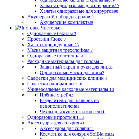
89
Халаты одноразовые для операций
89
Халаты одноразовые для хирургов
90
Акушерский набор для родов
9
Акушерские комплекты
9
Чистовье
Одноразовые бахилы
3
Простыни Люкс
8
Халаты процедурные
23
Маска защитная трехслойная
7
Одноразовые полотенца
9
Расходные материалы для головы
4
Защитный экран и очки для лица
1
Одноразовые маски для лица
2
Салфетки для медицинских клиник
4
Салфетки одноразовые
10
Универсальные расходные материалы
16
Плёнка стрейч
2
Разделители для пальцев из
пенополиэтилена
3
Чехлы для кушеток и кресел
11
Одноразовые простыни
56
Аксессуары для солярия
41
Аксессуары для солярия
4
Косметика для солярия SolBianca
32