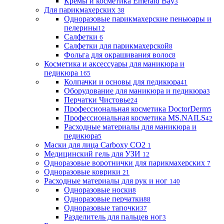
Кремы и косметика Emerald Bay
3
Для парикмахерских
38
Одноразовые парикмахерские пеньюары и
пелерины
12
Салфетки
6
Салфетки для парикмахерской
8
Фольга для окрашивания волос
8
Косметика и аксессуары для маникюра и
педикюра
165
Колпачки и основы для педикюра
41
Оборудование для маникюра и педикюра
3
Перчатки Чистовье
24
Профессиональная косметика DoctorDerm
5
Профессиональная косметика MS.NAILS
42
Расходные материалы для маникюра и
педикюра
5
Маски для лица Carboxy CO2
1
Медицинский гель для УЗИ
12
Одноразовые воротнички для парикмахерских
7
Одноразовые коврики
21
Расходные материалы для рук и ног
140
Одноразовые носки
8
Одноразовые перчатки
88
Одноразовые тапочки
37
Разделитель для пальцев ног
3