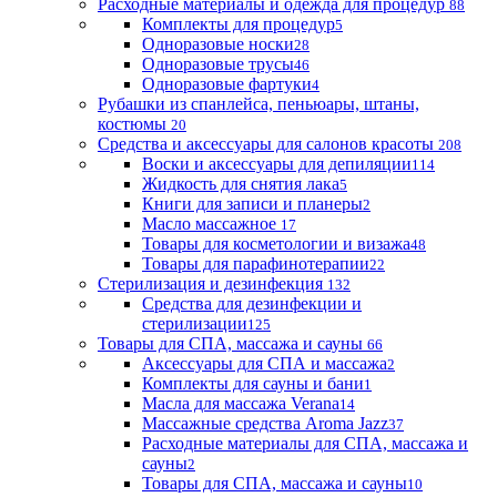
Расходные материалы и одежда для процедур
88
Комплекты для процедур
5
Одноразовые носки
28
Одноразовые трусы
46
Одноразовые фартуки
4
Рубашки из спанлейса, пеньюары, штаны,
костюмы
20
Средства и аксессуары для салонов красоты
208
Воски и аксессуары для депиляции
114
Жидкость для снятия лака
5
Книги для записи и планеры
2
Масло массажное
17
Товары для косметологии и визажа
48
Товары для парафинотерапии
22
Стерилизация и дезинфекция
132
Средства для дезинфекции и
стерилизации
125
Товары для СПА, массажа и сауны
66
Аксессуары для СПА и массажа
2
Комплекты для сауны и бани
1
Масла для массажа Verana
14
Массажные средства Aroma Jazz
37
Расходные материалы для СПА, массажа и
сауны
2
Товары для СПА, массажа и сауны
10