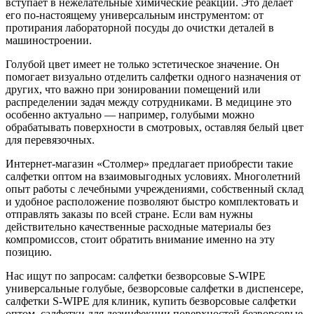
вступает в нежелательные химические реакции. Это делает
его по-настоящему универсальным инструментом: от
протирания лабораторной посуды до очистки деталей в
машиностроении.
Голубой цвет имеет не только эстетическое значение. Он
помогает визуально отделить салфетки одного назначения от
других, что важно при зонировании помещений или
распределении задач между сотрудниками. В медицине это
особенно актуально — например, голубыми можно
обрабатывать поверхности в смотровых, оставляя белый цвет
для перевязочных.
Интернет‑магазин «Столмер» предлагает приобрести такие
салфетки оптом на взаимовыгодных условиях. Многолетний
опыт работы с лечебными учреждениями, собственный склад
и удобное расположение позволяют быстро комплектовать и
отправлять заказы по всей стране. Если вам нужны
действительно качественные расходные материалы без
компромиссов, стоит обратить внимание именно на эту
позицию.
Нас ищут по запросам: салфетки безворсовые S‑WIPE
универсальные голубые, безворсовые салфетки в диспенсере,
салфетки S‑WIPE для клиник, купить безворсовые салфетки
оптом, салфетки для дезинфекции поверхностей безворсовые,