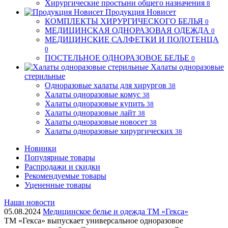
Хирургические простыни общего назначения
8
Продукция Новисет
КОМПЛЕКТЫ ХИРУРГИЧЕСКОГО БЕЛЬЯ
0
МЕДИЦИНСКАЯ ОДНОРАЗОВАЯ ОДЕЖДА
0
МЕДИЦИНСКИЕ САЛФЕТКИ И ПОЛОТЕНЦА
0
ПОСТЕЛЬНОЕ ОДНОРАЗОВОЕ БЕЛЬЕ
0
Халаты одноразовые
стерильные
Одноразовые халаты для хирургов
38
Халаты одноразовые комус
38
Халаты одноразовые купить
38
Халаты одноразовые лайт
38
Халаты одноразовые новосет
38
Халаты одноразовые хирургических
38
Новинки
Популярные товары
Распродажи и скидки
Рекомендуемые товары
Уцененные товары
Наши новости
05.08.2024
Медицинское белье и одежда ТМ «Гекса»
ТМ «Гекса» выпускает универсальное одноразовое