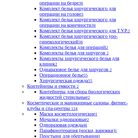
операции на бедре
36
Комплект белья хирургического для
операции на голове
3
Комплект белья хирургического для
операции на конечности
36
Комплект белья хирургического для Т.У.Р.
2
Комплект белья хирургического уро-
гинекологический
36
Комплекты белья для операций
2
Комплекты белья для хирургов
2
Комплекты хирургического белья для
клиник
2
Однаразовое белье для хирургов
2
Операционное белье
55
Хирургическая одежда
55
Контейнеры и емкости
2
Контейнеры для сбора биологических
жидкостей стерильные
2
Косметические и маникюрные салоны, фитнес-
клубы и спа-центры
124
Маски косметологические
1
Мочалки одноразовые
2
Одноразовая одежда
46
Парафинотерапия (носки, варежки)
1
Простыни для обертывания
1