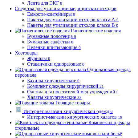
Лента для ЭКГ
0
Средства для утилизации медицинских отходов
Емкости-контейнеры
0
Пакеты для утилизации отходов класса А
0
Пакеты для утилизации отходов класса В
0
Гигиенические изделия
Бумажные полотенца
0
Бумажные салфетки
0
Пеленки впитывающие
0
Хозтовары
Журналы
0
Стаканчики одноразовые
0
Одноразовая одежда
персонала
Бахилы хирургические
0
Комплект одежды хирургической
21
Одежда для посетителей мед.учреждений
0
Халаты хирургические
38
Горящие товары
Интернет-магазин хирургической одежды
Интернет-магазин хирургических халатов
19
Комплекты одежды
стерильные