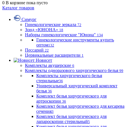
0
В корзине
пока пусто
Каталог товаров
Симург
Гинекологические зеркала
72
Зонд «ЮНОНА»
18
Наборы гинекологические "Юнона"
134
Гинекологические инструменты купить
оптом
132
Пессарий
22
Цервикальные расширители
1
Новисет
Комплекты акушерские
6
Комплекты одноразового хирургического белья
99
Комплекты хирургического белья
стерильные
36
Универсальный хирургический комплект
белья
36
Комплект белья хирургического для
артроскопии
36
Комплект белья хирургического для кесарева
сечения
3
Комплект белья хирургического для
лапароскопии стерильный
5
Комплект белья хирургического для