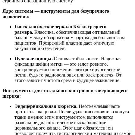
стройную операционную систему.
Ядро системы — инструменты для безупречного
исполнения:
Гинекологическое зеркало Куско среднего
размера.
Классика, обеспечивающая оптимальный
баланс между обзором и комфортом для большинства
пациенток. Прозрачный пластик дает отличную
визуализацию без теней.
Пулевые щипцы.
Основа стабильности. Надежная
фиксация шейки матки — это залог ровного,
контролируемого движения электрохирургической
петли, будь то радиоволновая или электропетля. От
этого зависит чистота среза и будущее заживление.
Инструменты для тотального контроля и завершающего
штриха:
Эндоцервикальная кюретка.
Неотъемлемая часть
протокола эксцизии. После удаления основного конуса
ткани именно этим инструментом выполняется
раздельное диагностическое выскабливание
цервикального канала. Этот шаг обязателен: он
позволяет получить гистологический материал из самой