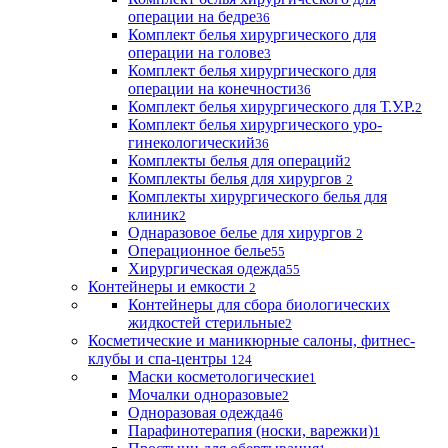
операции на бедре
36
Комплект белья хирургического для
операции на голове
3
Комплект белья хирургического для
операции на конечности
36
Комплект белья хирургического для Т.У.Р.
2
Комплект белья хирургического уро-
гинекологический
36
Комплекты белья для операций
2
Комплекты белья для хирургов
2
Комплекты хирургического белья для
клиник
2
Однаразовое белье для хирургов
2
Операционное белье
55
Хирургическая одежда
55
Контейнеры и емкости
2
Контейнеры для сбора биологических
жидкостей стерильные
2
Косметические и маникюрные салоны, фитнес-
клубы и спа-центры
124
Маски косметологические
1
Мочалки одноразовые
2
Одноразовая одежда
46
Парафинотерапия (носки, варежки)
1