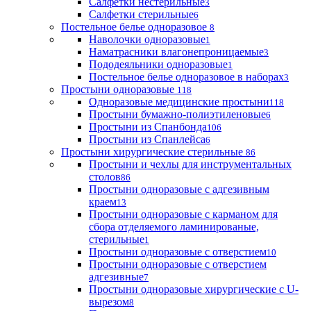
Салфетки нестерильные
3
Салфетки стерильные
6
Постельное белье одноразовое
8
Наволочки одноразовые
1
Наматрасники влагонепроницаемые
3
Пододеяльники одноразовые
1
Постельное белье одноразовое в наборах
3
Простыни одноразовые
118
Одноразовые медицинские простыни
118
Простыни бумажно-полиэтиленовые
6
Простыни из Спанбонда
106
Простыни из Спанлейса
6
Простыни хирургические стерильные
86
Простыни и чехлы для инструментальных
столов
86
Простыни одноразовые с адгезивным
краем
13
Простыни одноразовые с карманом для
сбора отделяемого ламинированые,
стерильные
1
Простыни одноразовые с отверстием
10
Простыни одноразовые с отверстием
адгезивные
7
Простыни одноразовые хирургические с U-
вырезом
8