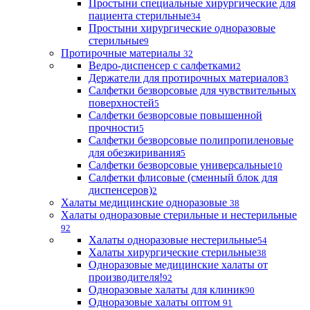
Простыни специальные хирургические для
пациента стерильные
34
Простыни хирургические одноразовые
стерильные
9
Протирочные материалы
32
Ведро-диспенсер с салфетками
2
Держатели для протирочных материалов
3
Салфетки безворсовые для чувствительных
поверхностей
5
Салфетки безворсовые повышенной
прочности
5
Салфетки безворсовые полипропиленовые
для обезжиривания
5
Салфетки безворсовые универсальные
10
Салфетки флисовые (сменный блок для
диспенсеров)
2
Халаты медицинские одноразовые
38
Халаты одноразовые стерильные и нестерильные
92
Халаты одноразовые нестерильные
54
Халаты хирургические стерильные
38
Одноразовые медицинские халаты от
производителя!
92
Одноразовые халаты для клиник
90
Одноразовые халаты оптом
91