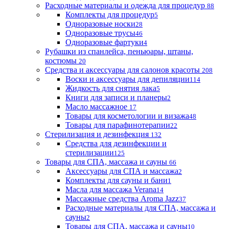
Расходные материалы и одежда для процедур
88
Комплекты для процедур
5
Одноразовые носки
28
Одноразовые трусы
46
Одноразовые фартуки
4
Рубашки из спанлейса, пеньюары, штаны,
костюмы
20
Средства и аксессуары для салонов красоты
208
Воски и аксессуары для депиляции
114
Жидкость для снятия лака
5
Книги для записи и планеры
2
Масло массажное
17
Товары для косметологии и визажа
48
Товары для парафинотерапии
22
Стерилизация и дезинфекция
132
Средства для дезинфекции и
стерилизации
125
Товары для СПА, массажа и сауны
66
Аксессуары для СПА и массажа
2
Комплекты для сауны и бани
1
Масла для массажа Verana
14
Массажные средства Aroma Jazz
37
Расходные материалы для СПА, массажа и
сауны
2
Товары для СПА, массажа и сауны
10