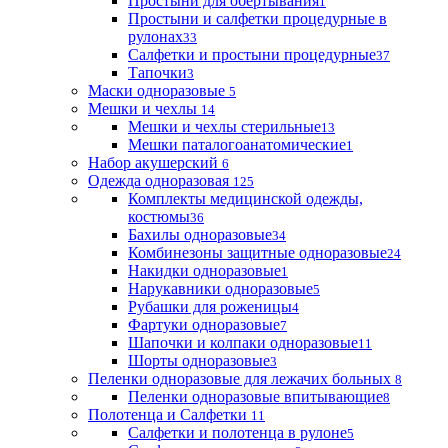
Простыни для обертывания
1
Простыни и салфетки процедурные в
рулонах
33
Салфетки и простыни процедурные
37
Тапочки
3
Маски одноразовые
5
Мешки и чехлы
14
Мешки и чехлы стерильные
13
Мешки паталогоанатомические
1
Набор акушерский
6
Одежда одноразовая
125
Комплекты медицинской одежды,
костюмы
36
Бахилы одноразовые
34
Комбинезоны защитные одноразовые
24
Накидки одноразовые
1
Нарукавники одноразовые
5
Рубашки для роженицы
4
Фартуки одноразовые
7
Шапочки и колпаки одноразовые
11
Шорты одноразовые
3
Пеленки одноразовые для лежачих больных
8
Пеленки одноразовые впитывающие
8
Полотенца и Салфетки
11
Салфетки и полотенца в рулоне
5