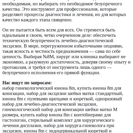
необходимым, но выбирать это необходимое безупречного
качества. Это инструмент для профессионалов, которые
разделяют процессы диагностики и лечения, но для которых
качество каждого этапа священно.
Он не пытается быть всем для всех. Он стремится быть
идеальным в своем, четко очерченном деле: обеспечить
техническую безупречность лечебно-диагностической
эксцизии. В мире, перегруженном избыточными опциями,
такая ясность и честность предназначения — сама по себе
ценность. Выбирая №8M, хирург или клиника выбирают не
экономию, а разумную достаточность, доверяя своему опыту и
протоколам, и требуя от инструмента лишь одного —
безупречного исполнения его прямой функции.
Нас ищут по запросам:
набор гинекологический юнона 8m, купить юнона 8m для
конизации, набор для эксцизии шейки матки стандартный,
юнона 8m с пулевыми щипцами и кюреткой, одноразовый
набор для лечебно-диагностической эксцизии,
гинекологический набор для конизации шейки матки M
размера, купить набор юнона 8m с контейнерами для
гистологии, стерильный комплект для хирургического
лечения дисплазии, набор для хирурга-гинеколога при
эксцизии, юнона 8m с эндоцервикальной кюреткой и