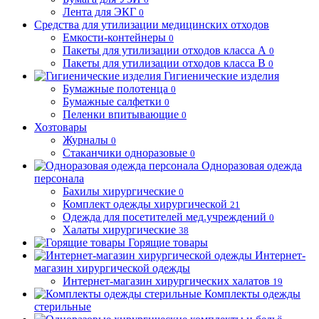
Лента для ЭКГ
0
Средства для утилизации медицинских отходов
Емкости-контейнеры
0
Пакеты для утилизации отходов класса А
0
Пакеты для утилизации отходов класса В
0
Гигиенические изделия
Бумажные полотенца
0
Бумажные салфетки
0
Пеленки впитывающие
0
Хозтовары
Журналы
0
Стаканчики одноразовые
0
Одноразовая одежда
персонала
Бахилы хирургические
0
Комплект одежды хирургической
21
Одежда для посетителей мед.учреждений
0
Халаты хирургические
38
Горящие товары
Интернет-
магазин хирургической одежды
Интернет-магазин хирургических халатов
19
Комплекты одежды
стерильные