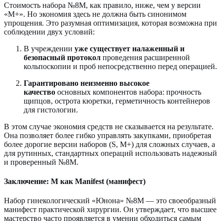
Стоимость набора №8M, как правило, ниже, чем у версии
«M+». Но экономия здесь не должна быть синонимом
упрощения. Это разумная оптимизация, которая возможна при
соблюдении двух условий:
В учреждении
уже существует налаженный и
безопасный протокол
проведения расширенной
кольпоскопии и проб непосредственно перед операцией.
Гарантировано неизменно высокое
качество
основных компонентов набора: прочность
щипцов, острота кюретки, герметичность контейнеров
для гистологии.
В этом случае экономия средств не сказывается на результате.
Она позволяет более гибко управлять закупками, приобретая
более дорогие версии наборов (S, M+) для сложных случаев, а
для рутинных, стандартных операций использовать надежный
и проверенный №8M.
Заключение: M как Manifest (манифест)
Набор гинекологический «Юнона» №8M — это своеобразный
манифест практической хирургии. Он утверждает, что высшее
мастерство часто проявляется в умении обходиться самым