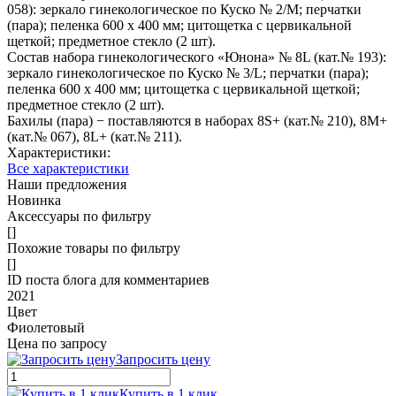
058): зеркало гинекологическое по Куско № 2/M; перчатки
(пара); пеленка 600 х 400 мм; цитощетка с цервикальной
щеткой; предметное стекло (2 шт).
Состав набора гинекологического «Юнона» № 8L (кат.№ 193):
зеркало гинекологическое по Куско № 3/L; перчатки (пара);
пеленка 600 х 400 мм; цитощетка с цервикальной щеткой;
предметное стекло (2 шт).
Бахилы (пара) − поставляются в наборах 8S+ (кат.№ 210), 8M+
(кат.№ 067), 8L+ (кат.№ 211).
Характеристики:
Все характеристики
Наши предложения
Новинка
Аксессуары по фильтру
[]
Похожие товары по фильтру
[]
ID поста блога для комментариев
2021
Цвет
Фиолетовый
Цена по запросу
Запросить цену
Купить в 1 клик