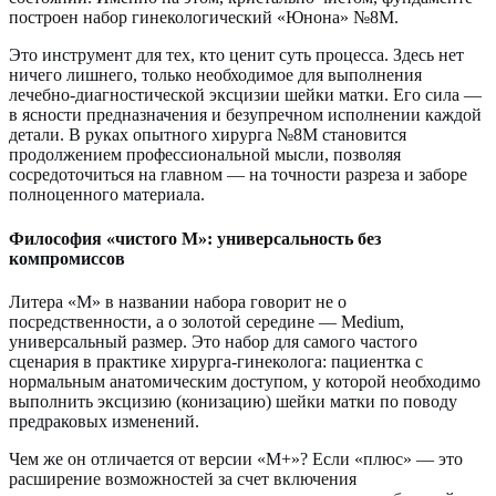
построен набор гинекологический «Юнона» №8M.
Это инструмент для тех, кто ценит суть процесса. Здесь нет
ничего лишнего, только необходимое для выполнения
лечебно-диагностической эксцизии шейки матки. Его сила —
в ясности предназначения и безупречном исполнении каждой
детали. В руках опытного хирурга №8M становится
продолжением профессиональной мысли, позволяя
сосредоточиться на главном — на точности разреза и заборе
полноценного материала.
Философия «чистого M»: универсальность без
компромиссов
Литера «M» в названии набора говорит не о
посредственности, а о золотой середине — Medium,
универсальный размер. Это набор для самого частого
сценария в практике хирурга-гинеколога: пациентка с
нормальным анатомическим доступом, у которой необходимо
выполнить эксцизию (конизацию) шейки матки по поводу
предраковых изменений.
Чем же он отличается от версии «M+»? Если «плюс» — это
расширение возможностей за счет включения