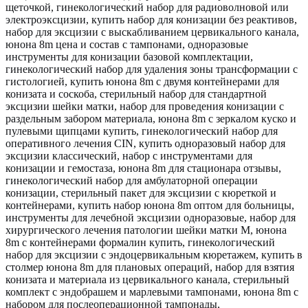
щеточкой, гинекологический набор для радиоволновой или
электроэксцизии, купить набор для конизации без реактивов,
набор для эксцизии с выскабливанием цервикального канала,
юнона 8m цена и состав с тампонами, одноразовые
инструменты для конизации базовой комплектации,
гинекологический набор для удаления зоны трансформации с
гистологией, купить юнона 8m с двумя контейнерами для
конизата и соскоба, стерильный набор для стандартной
эксцизии шейки матки, набор для проведения конизации с
раздельным забором материала, юнона 8m с зеркалом куско и
пулевыми щипцами купить, гинекологический набор для
оперативного лечения CIN, купить одноразовый набор для
эксцизии классический, набор с инструментами для
конизации и гемостаза, юнона 8m для стационара отзывы,
гинекологический набор для амбулаторной операции
конизации, стерильный пакет для эксцизии с кюреткой и
контейнерами, купить набор юнона 8m оптом для больницы,
инструменты для лечебной эксцизии одноразовые, набор для
хирургического лечения патологии шейки матки M, юнона
8m с контейнерами формалин купить, гинекологический
набор для эксцизии с эндоцервикальным кюретажем, купить в
столмер юнона 8m для плановых операций, набор для взятия
конизата и материала из цервикального канала, стерильный
комплект с эндобрашем и марлевыми тампонами, юнона 8m с
набором для послеоперационной тампонады,