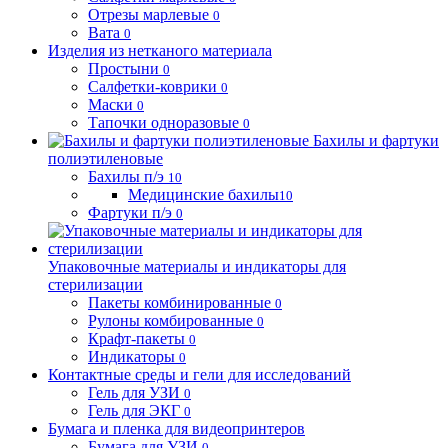
Отрезы марлевые
0
Вата
0
Изделия из нетканого материала
Простыни
0
Салфетки-коврики
0
Маски
0
Тапочки одноразовые
0
Бахилы и фартуки
полиэтиленовые
Бахилы п/э
10
Медицинские бахилы
10
Фартуки п/э
0
Упаковочные материалы и индикаторы для
стерилизации
Пакеты комбинированные
0
Рулоны комбированные
0
Крафт-пакеты
0
Индикаторы
0
Контактные среды и гели для исследований
Гель для УЗИ
0
Гель для ЭКГ
0
Бумага и пленка для видеопринтеров
Бумага для УЗИ
0