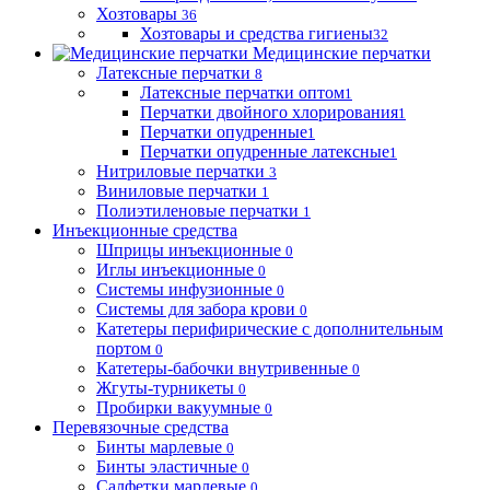
Хозтовары
36
Хозтовары и средства гигиены
32
Медицинские перчатки
Латексные перчатки
8
Латексные перчатки оптом
1
Перчатки двойного хлорирования
1
Перчатки опудренные
1
Перчатки опудренные латексные
1
Нитриловые перчатки
3
Виниловые перчатки
1
Полиэтиленовые перчатки
1
Инъекционные средства
Шприцы инъекционные
0
Иглы инъекционные
0
Системы инфузионные
0
Системы для забора крови
0
Катетеры перифирические с дополнительным
портом
0
Катетеры-бабочки внутривенные
0
Жгуты-турникеты
0
Пробирки вакуумные
0
Перевязочные средства
Бинты марлевые
0
Бинты эластичные
0
Салфетки марлевые
0