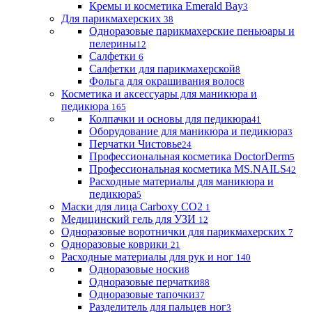
Кремы и косметика Emerald Bay
3
Для парикмахерских
38
Одноразовые парикмахерские пеньюары и
пелерины
12
Салфетки
6
Салфетки для парикмахерской
8
Фольга для окрашивания волос
8
Косметика и аксессуары для маникюра и
педикюра
165
Колпачки и основы для педикюра
41
Оборудование для маникюра и педикюра
3
Перчатки Чистовье
24
Профессиональная косметика DoctorDerm
5
Профессиональная косметика MS.NAILS
42
Расходные материалы для маникюра и
педикюра
5
Маски для лица Carboxy CO2
1
Медицинский гель для УЗИ
12
Одноразовые воротнички для парикмахерских
7
Одноразовые коврики
21
Расходные материалы для рук и ног
140
Одноразовые носки
8
Одноразовые перчатки
88
Одноразовые тапочки
37
Разделитель для пальцев ног
3