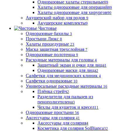
Одноразовые халаты стерильные
89
Халаты одноразовые для операций
89
Халаты одноразовые для хирургов
90
Акушерский набор для родов
9
Акушерские комплекты
9
Чистовье
Одноразовые бахилы
3
Простыни Люкс
8
Халаты процедурные
23
Маска защитная трехслойная
7
Одноразовые полотенца
9
Расходные материалы для головы
4
Защитный экран и очки для лица
1
Одноразовые маски для лица
2
Салфетки для медицинских клиник
4
Салфетки одноразовые
10
Универсальные расходные материалы
16
Плёнка стрейч
2
Разделители для пальцев из
пенополиэтилена
3
Чехлы для кушеток и кресел
11
Одноразовые простыни
56
Аксессуары для солярия
41
Аксессуары для солярия
4
Косметика для солярия SolBianca
32