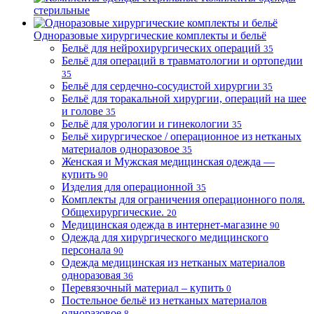
стерильные
Одноразовые хирургические комплекты и бельё
Бельё для нейрохирургических операций
35
Бельё для операций в травматологии и ортопедии
35
Бельё для сердечно-сосудистой хирургии
35
Бельё для торакальной хирургии, операций на шее
и голове
35
Бельё для урологии и гинекологии
35
Бельё хирургическое / операционное из нетканых
материалов одноразовое
35
Женская и Мужская медицинская одежда —
купить
90
Изделия для операционной
35
Комплекты для ограничения операционного поля.
Общехирургические.
20
Медицинская одежда в интернет-магазине
90
Одежда для хирургического медицинского
персонала
90
Одежда медицинская из нетканых материалов
одноразовая
36
Перевязочный материал – купить
0
Постельное бельё из нетканых материалов
одноразовое
8