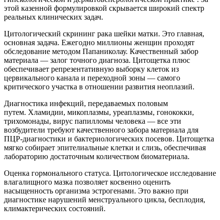
этой казенной формулировкой скрывается широкий спектр
реальных клинических задач.
Цитологический скрининг рака шейки матки. Это главная,
основная задача. Ежегодно миллионы женщин проходят
обследование методом Папаниколау. Качественный забор
материала — залог точного диагноза. Цитощетка плюс
обеспечивает репрезентативную выборку клеток из
цервикального канала и переходной зоны — самого
критического участка в отношении развития неоплазий.
Диагностика инфекций, передаваемых половым
путем. Хламидии, микоплазмы, уреаплазмы, гонококки,
трихомонады, вирус папилломы человека — все эти
возбудители требуют качественного забора материала для
ПЦР-диагностики и бактериологических посевов. Цитощетка
мягко собирает эпителиальные клетки и слизь, обеспечивая
лабораторию достаточным количеством биоматериала.
Оценка гормонального статуса. Цитологическое исследование
влагалищного мазка позволяет косвенно оценить
насыщенность организма эстрогенами. Это важно при
диагностике нарушений менструального цикла, бесплодия,
климактерических состояний.