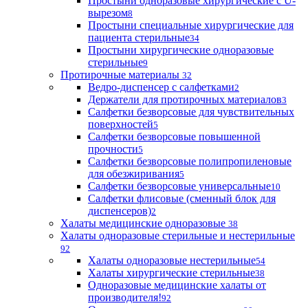
Простыни одноразовые хирургические с U-
вырезом
8
Простыни специальные хирургические для
пациента стерильные
34
Простыни хирургические одноразовые
стерильные
9
Протирочные материалы
32
Ведро-диспенсер с салфетками
2
Держатели для протирочных материалов
3
Салфетки безворсовые для чувствительных
поверхностей
5
Салфетки безворсовые повышенной
прочности
5
Салфетки безворсовые полипропиленовые
для обезжиривания
5
Салфетки безворсовые универсальные
10
Салфетки флисовые (сменный блок для
диспенсеров)
2
Халаты медицинские одноразовые
38
Халаты одноразовые стерильные и нестерильные
92
Халаты одноразовые нестерильные
54
Халаты хирургические стерильные
38
Одноразовые медицинские халаты от
производителя!
92