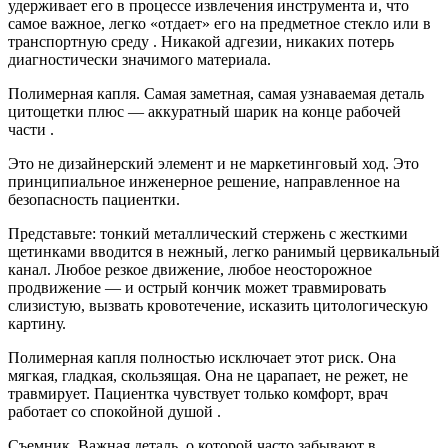
удерживает его в процессе извлечения инструмента и, что
самое важное, легко «отдает» его на предметное стекло или в
транспортную среду . Никакой адгезии, никаких потерь
диагностически значимого материала.
Полимерная капля. Самая заметная, самая узнаваемая деталь
цитощетки плюс — аккуратный шарик на конце рабочей
части .
Это не дизайнерский элемент и не маркетинговый ход. Это
принципиальное инженерное решение, направленное на
безопасность пациентки.
Представьте: тонкий металлический стержень с жесткими
щетинками вводится в нежный, легко ранимый цервикальный
канал. Любое резкое движение, любое неосторожное
продвижение — и острый кончик может травмировать
слизистую, вызвать кровотечение, исказить цитологическую
картину.
Полимерная капля полностью исключает этот риск. Она
мягкая, гладкая, скользящая. Она не царапает, не режет, не
травмирует. Пациентка чувствует только комфорт, врач
работает со спокойной душой .
Съемник. Важная деталь, о которой часто забывают в