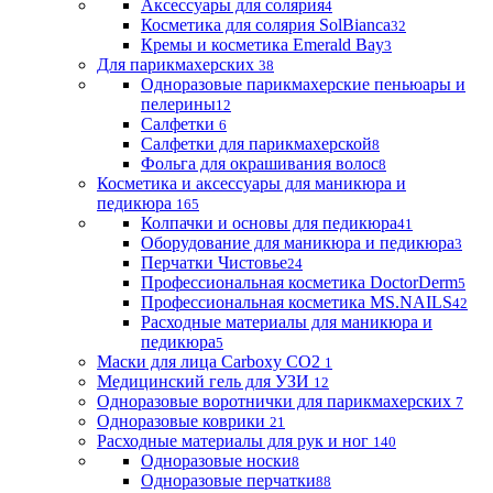
Аксессуары для солярия
4
Косметика для солярия SolBianca
32
Кремы и косметика Emerald Bay
3
Для парикмахерских
38
Одноразовые парикмахерские пеньюары и
пелерины
12
Салфетки
6
Салфетки для парикмахерской
8
Фольга для окрашивания волос
8
Косметика и аксессуары для маникюра и
педикюра
165
Колпачки и основы для педикюра
41
Оборудование для маникюра и педикюра
3
Перчатки Чистовье
24
Профессиональная косметика DoctorDerm
5
Профессиональная косметика MS.NAILS
42
Расходные материалы для маникюра и
педикюра
5
Маски для лица Carboxy CO2
1
Медицинский гель для УЗИ
12
Одноразовые воротнички для парикмахерских
7
Одноразовые коврики
21
Расходные материалы для рук и ног
140
Одноразовые носки
8
Одноразовые перчатки
88