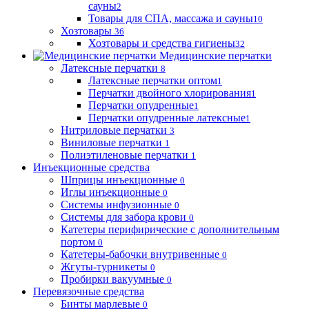
сауны
2
Товары для СПА, массажа и сауны
10
Хозтовары
36
Хозтовары и средства гигиены
32
Медицинские перчатки
Латексные перчатки
8
Латексные перчатки оптом
1
Перчатки двойного хлорирования
1
Перчатки опудренные
1
Перчатки опудренные латексные
1
Нитриловые перчатки
3
Виниловые перчатки
1
Полиэтиленовые перчатки
1
Инъекционные средства
Шприцы инъекционные
0
Иглы инъекционные
0
Системы инфузионные
0
Системы для забора крови
0
Катетеры перифирические с дополнительным
портом
0
Катетеры-бабочки внутривенные
0
Жгуты-турникеты
0
Пробирки вакуумные
0
Перевязочные средства
Бинты марлевые
0