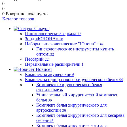
0
0
0
В корзине
пока пусто
Каталог товаров
Симург
Гинекологические зеркала
72
Зонд «ЮНОНА»
18
Наборы гинекологические "Юнона"
134
Гинекологические инструменты купить
оптом
132
Пессарий
22
Цервикальные расширители
1
Новисет
Комплекты акушерские
6
Комплекты одноразового хирургического белья
99
Комплекты хирургического белья
стерильные
36
Универсальный хирургический комплект
белья
36
Комплект белья хирургического для
артроскопии
36
Комплект белья хирургического для кесарева
сечения
3
Комплект белья хирургического для