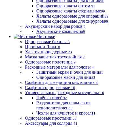
Одноразовые халаты для клиник
90
Одноразовые халаты оптом
91
Одноразовые халаты стерильные
89
Халаты одноразовые для операций
89
Халаты одноразовые для хирургов
90
Акушерский набор для родов
9
Акушерские комплекты
9
Чистовье
Одноразовые бахилы
3
Простыни Люкс
8
Халаты процедурные
23
Маска защитная трехслойная
7
Одноразовые полотенца
9
Расходные материалы для головы
4
Защитный экран и очки для лица
1
Одноразовые маски для лица
2
Салфетки для медицинских клиник
4
Салфетки одноразовые
10
Универсальные расходные материалы
16
Плёнка стрейч
2
Разделители для пальцев из
пенополиэтилена
3
Чехлы для кушеток и кресел
11
Одноразовые простыни
56
Аксессуары для солярия
41