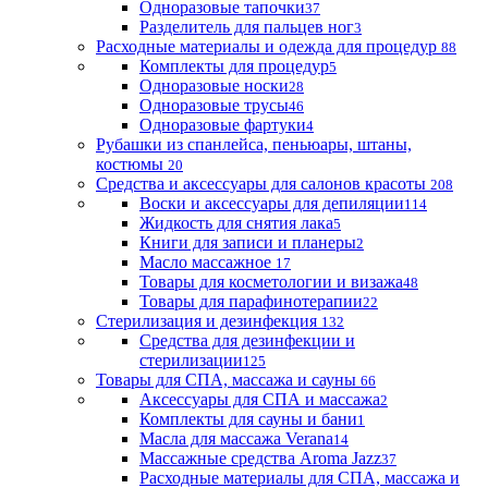
Одноразовые тапочки
37
Разделитель для пальцев ног
3
Расходные материалы и одежда для процедур
88
Комплекты для процедур
5
Одноразовые носки
28
Одноразовые трусы
46
Одноразовые фартуки
4
Рубашки из спанлейса, пеньюары, штаны,
костюмы
20
Средства и аксессуары для салонов красоты
208
Воски и аксессуары для депиляции
114
Жидкость для снятия лака
5
Книги для записи и планеры
2
Масло массажное
17
Товары для косметологии и визажа
48
Товары для парафинотерапии
22
Стерилизация и дезинфекция
132
Средства для дезинфекции и
стерилизации
125
Товары для СПА, массажа и сауны
66
Аксессуары для СПА и массажа
2
Комплекты для сауны и бани
1
Масла для массажа Verana
14
Массажные средства Aroma Jazz
37
Расходные материалы для СПА, массажа и