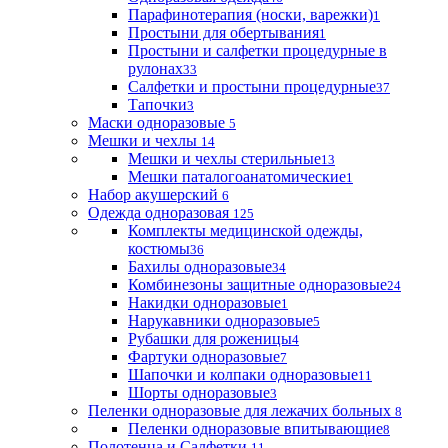
Парафинотерапия (носки, варежки)
1
Простыни для обертывания
1
Простыни и салфетки процедурные в
рулонах
33
Салфетки и простыни процедурные
37
Тапочки
3
Маски одноразовые
5
Мешки и чехлы
14
Мешки и чехлы стерильные
13
Мешки паталогоанатомические
1
Набор акушерский
6
Одежда одноразовая
125
Комплекты медицинской одежды,
костюмы
36
Бахилы одноразовые
34
Комбинезоны защитные одноразовые
24
Накидки одноразовые
1
Нарукавники одноразовые
5
Рубашки для роженицы
4
Фартуки одноразовые
7
Шапочки и колпаки одноразовые
11
Шорты одноразовые
3
Пеленки одноразовые для лежачих больных
8
Пеленки одноразовые впитывающие
8
Полотенца и Салфетки
11