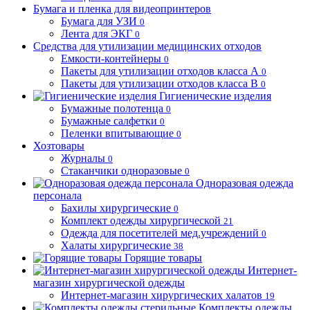
Бумага и пленка для видеопринтеров
Бумага для УЗИ
0
Лента для ЭКГ
0
Средства для утилизации медицинских отходов
Емкости-контейнеры
0
Пакеты для утилизации отходов класса А
0
Пакеты для утилизации отходов класса В
0
Гигиенические изделия
Бумажные полотенца
0
Бумажные салфетки
0
Пеленки впитывающие
0
Хозтовары
Журналы
0
Стаканчики одноразовые
0
Одноразовая одежда
персонала
Бахилы хирургические
0
Комплект одежды хирургической
21
Одежда для посетителей мед.учреждений
0
Халаты хирургические
38
Горящие товары
Интернет-
магазин хирургической одежды
Интернет-магазин хирургических халатов
19
Комплекты одежды