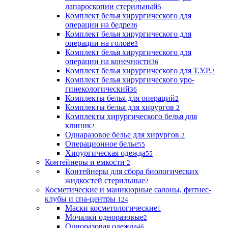
лапароскопии стерильный
5
Комплект белья хирургического для
операции на бедре
36
Комплект белья хирургического для
операции на голове
3
Комплект белья хирургического для
операции на конечности
36
Комплект белья хирургического для Т.У.Р.
2
Комплект белья хирургического уро-
гинекологический
36
Комплекты белья для операций
2
Комплекты белья для хирургов
2
Комплекты хирургического белья для
клиник
2
Однаразовое белье для хирургов
2
Операционное белье
55
Хирургическая одежда
55
Контейнеры и емкости
2
Контейнеры для сбора биологических
жидкостей стерильные
2
Косметические и маникюрные салоны, фитнес-
клубы и спа-центры
124
Маски косметологические
1
Мочалки одноразовые
2
Одноразовая одежда
46