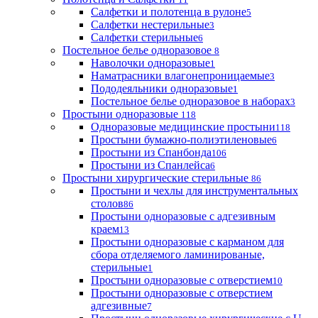
Салфетки и полотенца в рулоне
5
Салфетки нестерильные
3
Салфетки стерильные
6
Постельное белье одноразовое
8
Наволочки одноразовые
1
Наматрасники влагонепроницаемые
3
Пододеяльники одноразовые
1
Постельное белье одноразовое в наборах
3
Простыни одноразовые
118
Одноразовые медицинские простыни
118
Простыни бумажно-полиэтиленовые
6
Простыни из Спанбонда
106
Простыни из Спанлейса
6
Простыни хирургические стерильные
86
Простыни и чехлы для инструментальных
столов
86
Простыни одноразовые с адгезивным
краем
13
Простыни одноразовые с карманом для
сбора отделяемого ламинированые,
стерильные
1
Простыни одноразовые с отверстием
10
Простыни одноразовые с отверстием
адгезивные
7