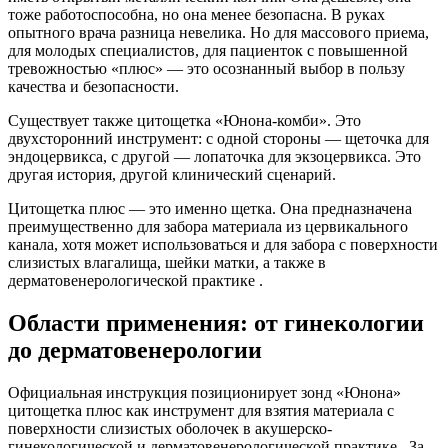
тоже работоспособна, но она менее безопасна. В руках
опытного врача разница невелика. Но для массового приема,
для молодых специалистов, для пациенток с повышенной
тревожностью «плюс» — это осознанный выбор в пользу
качества и безопасности.
Существует также цитощетка «Юнона-комби». Это
двухсторонний инструмент: с одной стороны — щеточка для
эндоцервикса, с другой — лопаточка для экзоцервикса. Это
другая история, другой клинический сценарий.
Цитощетка плюс — это именно щетка. Она предназначена
преимущественно для забора материала из цервикального
канала, хотя может использоваться и для забора с поверхности
слизистых влагалища, шейки матки, а также в
дерматовенерологической практике .
Области применения: от гинекологии
до дерматовенерологии
Официальная инструкция позиционирует зонд «Юнона»
цитощетка плюс как инструмент для взятия материала с
поверхности слизистых оболочек в акушерско-
гинекологической и дерматовенерологической практике . За