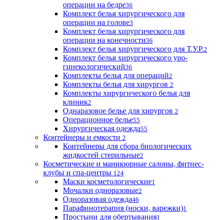
операции на бедре
36
Комплект белья хирургического для
операции на голове
3
Комплект белья хирургического для
операции на конечности
36
Комплект белья хирургического для Т.У.Р.
2
Комплект белья хирургического уро-
гинекологический
36
Комплекты белья для операций
2
Комплекты белья для хирургов
2
Комплекты хирургического белья для
клиник
2
Однаразовое белье для хирургов
2
Операционное белье
55
Хирургическая одежда
55
Контейнеры и емкости
2
Контейнеры для сбора биологических
жидкостей стерильные
2
Косметические и маникюрные салоны, фитнес-
клубы и спа-центры
124
Маски косметологические
1
Мочалки одноразовые
2
Одноразовая одежда
46
Парафинотерапия (носки, варежки)
1
Простыни для обертывания
1