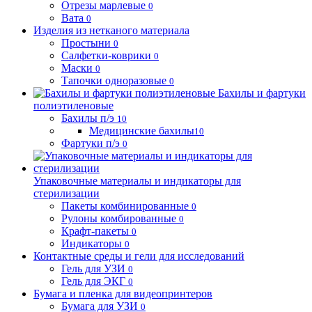
Отрезы марлевые
0
Вата
0
Изделия из нетканого материала
Простыни
0
Салфетки-коврики
0
Маски
0
Тапочки одноразовые
0
Бахилы и фартуки
полиэтиленовые
Бахилы п/э
10
Медицинские бахилы
10
Фартуки п/э
0
Упаковочные материалы и индикаторы для
стерилизации
Пакеты комбинированные
0
Рулоны комбированные
0
Крафт-пакеты
0
Индикаторы
0
Контактные среды и гели для исследований
Гель для УЗИ
0
Гель для ЭКГ
0
Бумага и пленка для видеопринтеров
Бумага для УЗИ
0