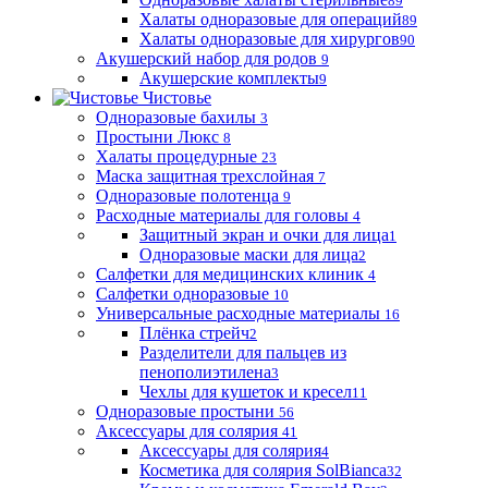
89
Халаты одноразовые для операций
89
Халаты одноразовые для хирургов
90
Акушерский набор для родов
9
Акушерские комплекты
9
Чистовье
Одноразовые бахилы
3
Простыни Люкс
8
Халаты процедурные
23
Маска защитная трехслойная
7
Одноразовые полотенца
9
Расходные материалы для головы
4
Защитный экран и очки для лица
1
Одноразовые маски для лица
2
Салфетки для медицинских клиник
4
Салфетки одноразовые
10
Универсальные расходные материалы
16
Плёнка стрейч
2
Разделители для пальцев из
пенополиэтилена
3
Чехлы для кушеток и кресел
11
Одноразовые простыни
56
Аксессуары для солярия
41
Аксессуары для солярия
4
Косметика для солярия SolBianca
32