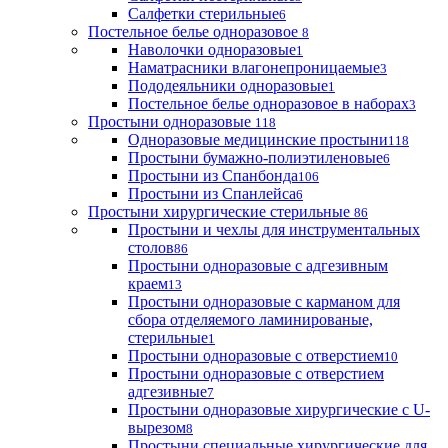
Салфетки стерильные
6
Постельное белье одноразовое
8
Наволочки одноразовые
1
Наматрасники влагонепроницаемые
3
Пододеяльники одноразовые
1
Постельное белье одноразовое в наборах
3
Простыни одноразовые
118
Одноразовые медицинские простыни
118
Простыни бумажно-полиэтиленовые
6
Простыни из Спанбонда
106
Простыни из Спанлейса
6
Простыни хирургические стерильные
86
Простыни и чехлы для инструментальных
столов
86
Простыни одноразовые с адгезивным
краем
13
Простыни одноразовые с карманом для
сбора отделяемого ламинированые,
стерильные
1
Простыни одноразовые с отверстием
10
Простыни одноразовые с отверстием
адгезивные
7
Простыни одноразовые хирургические с U-
вырезом
8
Простыни специальные хирургические для