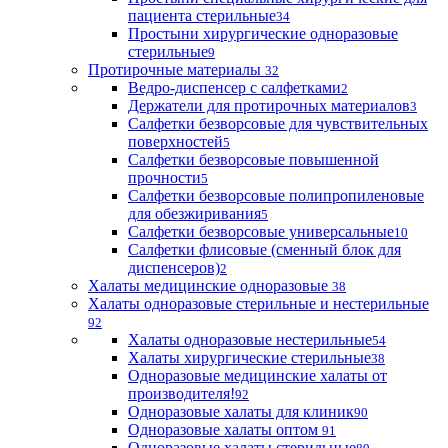
пациента стерильные
34
Простыни хирургические одноразовые
стерильные
9
Протирочные материалы
32
Ведро-диспенсер с салфетками
2
Держатели для протирочных материалов
3
Салфетки безворсовые для чувствительных
поверхностей
5
Салфетки безворсовые повышенной
прочности
5
Салфетки безворсовые полипропиленовые
для обезжиривания
5
Салфетки безворсовые универсальные
10
Салфетки флисовые (сменный блок для
диспенсеров)
2
Халаты медицинские одноразовые
38
Халаты одноразовые стерильные и нестерильные
92
Халаты одноразовые нестерильные
54
Халаты хирургические стерильные
38
Одноразовые медицинские халаты от
производителя!
92
Одноразовые халаты для клиник
90
Одноразовые халаты оптом
91
Одноразовые халаты стерильные