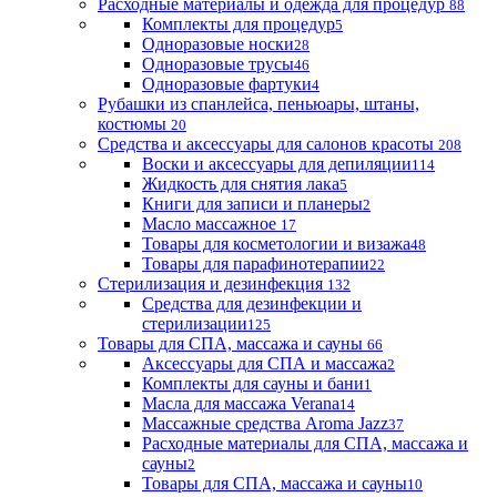
Расходные материалы и одежда для процедур
88
Комплекты для процедур
5
Одноразовые носки
28
Одноразовые трусы
46
Одноразовые фартуки
4
Рубашки из спанлейса, пеньюары, штаны,
костюмы
20
Средства и аксессуары для салонов красоты
208
Воски и аксессуары для депиляции
114
Жидкость для снятия лака
5
Книги для записи и планеры
2
Масло массажное
17
Товары для косметологии и визажа
48
Товары для парафинотерапии
22
Стерилизация и дезинфекция
132
Средства для дезинфекции и
стерилизации
125
Товары для СПА, массажа и сауны
66
Аксессуары для СПА и массажа
2
Комплекты для сауны и бани
1
Масла для массажа Verana
14
Массажные средства Aroma Jazz
37
Расходные материалы для СПА, массажа и
сауны
2
Товары для СПА, массажа и сауны
10