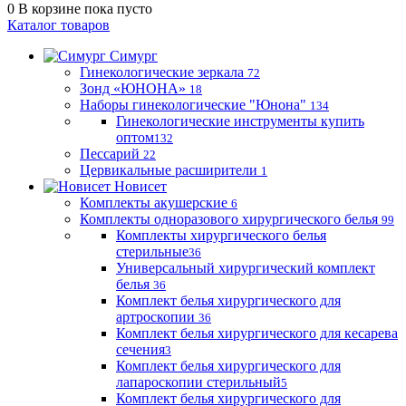
0
В корзине
пока пусто
Каталог товаров
Симург
Гинекологические зеркала
72
Зонд «ЮНОНА»
18
Наборы гинекологические "Юнона"
134
Гинекологические инструменты купить
оптом
132
Пессарий
22
Цервикальные расширители
1
Новисет
Комплекты акушерские
6
Комплекты одноразового хирургического белья
99
Комплекты хирургического белья
стерильные
36
Универсальный хирургический комплект
белья
36
Комплект белья хирургического для
артроскопии
36
Комплект белья хирургического для кесарева
сечения
3
Комплект белья хирургического для
лапароскопии стерильный
5
Комплект белья хирургического для