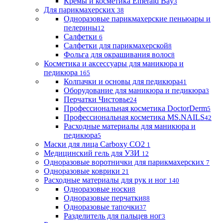
Кремы и косметика Emerald Bay
3
Для парикмахерских
38
Одноразовые парикмахерские пеньюары и
пелерины
12
Салфетки
6
Салфетки для парикмахерской
8
Фольга для окрашивания волос
8
Косметика и аксессуары для маникюра и
педикюра
165
Колпачки и основы для педикюра
41
Оборудование для маникюра и педикюра
3
Перчатки Чистовье
24
Профессиональная косметика DoctorDerm
5
Профессиональная косметика MS.NAILS
42
Расходные материалы для маникюра и
педикюра
5
Маски для лица Carboxy CO2
1
Медицинский гель для УЗИ
12
Одноразовые воротнички для парикмахерских
7
Одноразовые коврики
21
Расходные материалы для рук и ног
140
Одноразовые носки
8
Одноразовые перчатки
88
Одноразовые тапочки
37
Разделитель для пальцев ног
3