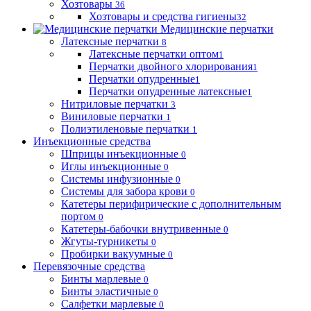
Хозтовары
36
Хозтовары и средства гигиены
32
Медицинские перчатки
Латексные перчатки
8
Латексные перчатки оптом
1
Перчатки двойного хлорирования
1
Перчатки опудренные
1
Перчатки опудренные латексные
1
Нитриловые перчатки
3
Виниловые перчатки
1
Полиэтиленовые перчатки
1
Инъекционные средства
Шприцы инъекционные
0
Иглы инъекционные
0
Системы инфузионные
0
Системы для забора крови
0
Катетеры перифирические с дополнительным
портом
0
Катетеры-бабочки внутривенные
0
Жгуты-турникеты
0
Пробирки вакуумные
0
Перевязочные средства
Бинты марлевые
0
Бинты эластичные
0
Салфетки марлевые
0