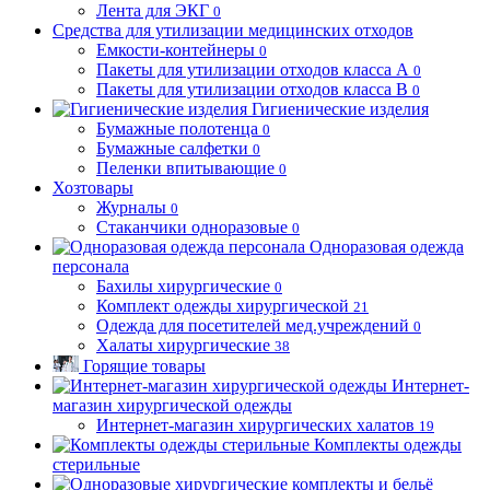
Лента для ЭКГ
0
Средства для утилизации медицинских отходов
Емкости-контейнеры
0
Пакеты для утилизации отходов класса А
0
Пакеты для утилизации отходов класса В
0
Гигиенические изделия
Бумажные полотенца
0
Бумажные салфетки
0
Пеленки впитывающие
0
Хозтовары
Журналы
0
Стаканчики одноразовые
0
Одноразовая одежда
персонала
Бахилы хирургические
0
Комплект одежды хирургической
21
Одежда для посетителей мед.учреждений
0
Халаты хирургические
38
Горящие товары
Интернет-
магазин хирургической одежды
Интернет-магазин хирургических халатов
19
Комплекты одежды
стерильные