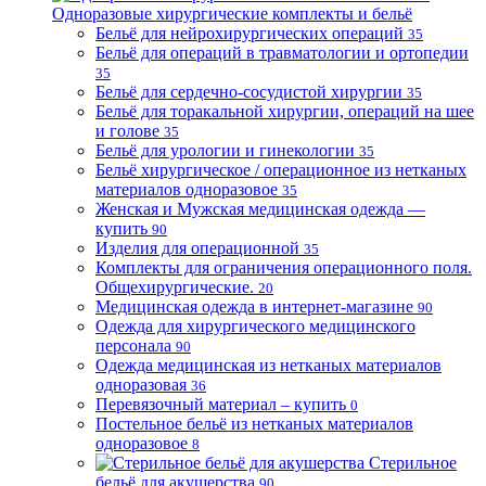
Одноразовые хирургические комплекты и бельё
Бельё для нейрохирургических операций
35
Бельё для операций в травматологии и ортопедии
35
Бельё для сердечно-сосудистой хирургии
35
Бельё для торакальной хирургии, операций на шее
и голове
35
Бельё для урологии и гинекологии
35
Бельё хирургическое / операционное из нетканых
материалов одноразовое
35
Женская и Мужская медицинская одежда —
купить
90
Изделия для операционной
35
Комплекты для ограничения операционного поля.
Общехирургические.
20
Медицинская одежда в интернет-магазине
90
Одежда для хирургического медицинского
персонала
90
Одежда медицинская из нетканых материалов
одноразовая
36
Перевязочный материал – купить
0
Постельное бельё из нетканых материалов
одноразовое
8
Стерильное
бельё для акушерства
90