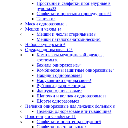
Простыни и салфетки процедурные в
рулонах
33
Салфетки и простыни процедурные
37
Тапочки
3
Маски одноразовые
5
Мешки и чехлы
14
Мешки и чехлы стерильные
13
Мешки паталогоанатомические
1
Набор акушерский
6
Одежда одноразовая
125
Комплекты медицинской одежды,
костюмы
36
Бахилы одноразовые
34
Комбинезоны защитные одноразовые
24
Накидки одноразовые
1
Нарукавники одноразовые
5
Рубашки для роженицы
4
Фартуки одноразовые
7
Шапочки и колпаки одноразовые
11
Шорты одноразовые
3
Пеленки одноразовые для лежачих больных
8
Пеленки одноразовые впитывающие
8
Полотенца и Салфетки
11
Салфетки и полотенца в рулоне
5
Салфетки нестерильные
3