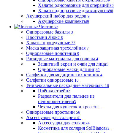
89
Халаты одноразовые для операций
89
Халаты одноразовые для хирургов
90
Акушерский набор для родов
9
Акушерские комплекты
9
Чистовье
Одноразовые бахилы
3
Простыни Люкс
8
Халаты процедурные
23
Маска защитная трехслойная
7
Одноразовые полотенца
9
Расходные материалы для головы
4
Защитный экран и очки для лица
1
Одноразовые маски для лица
2
Салфетки для медицинских клиник
4
Салфетки одноразовые
10
Универсальные расходные материалы
16
Плёнка стрейч
2
Разделители для пальцев из
пенополиэтилена
3
Чехлы для кушеток и кресел
11
Одноразовые простыни
56
Аксессуары для солярия
41
Аксессуары для солярия
4
Косметика для солярия SolBianca
32