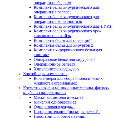
операции на бедре
36
Комплект белья хирургического для
операции на голове
3
Комплект белья хирургического для
операции на конечности
36
Комплект белья хирургического для Т.У.Р.
2
Комплект белья хирургического уро-
гинекологический
36
Комплекты белья для операций
2
Комплекты белья для хирургов
2
Комплекты хирургического белья для
клиник
2
Однаразовое белье для хирургов
2
Операционное белье
55
Хирургическая одежда
55
Контейнеры и емкости
2
Контейнеры для сбора биологических
жидкостей стерильные
2
Косметические и маникюрные салоны, фитнес-
клубы и спа-центры
124
Маски косметологические
1
Мочалки одноразовые
2
Одноразовая одежда
46
Парафинотерапия (носки, варежки)
1
Простыни для обертывания
1