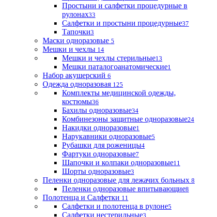
Простыни и салфетки процедурные в
рулонах
33
Салфетки и простыни процедурные
37
Тапочки
3
Маски одноразовые
5
Мешки и чехлы
14
Мешки и чехлы стерильные
13
Мешки паталогоанатомические
1
Набор акушерский
6
Одежда одноразовая
125
Комплекты медицинской одежды,
костюмы
36
Бахилы одноразовые
34
Комбинезоны защитные одноразовые
24
Накидки одноразовые
1
Нарукавники одноразовые
5
Рубашки для роженицы
4
Фартуки одноразовые
7
Шапочки и колпаки одноразовые
11
Шорты одноразовые
3
Пеленки одноразовые для лежачих больных
8
Пеленки одноразовые впитывающие
8
Полотенца и Салфетки
11
Салфетки и полотенца в рулоне
5
Салфетки нестерильные
3