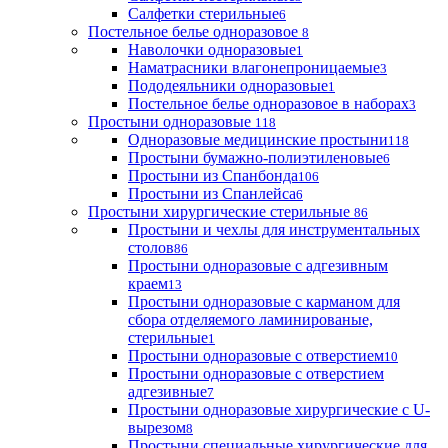
Салфетки стерильные
6
Постельное белье одноразовое
8
Наволочки одноразовые
1
Наматрасники влагонепроницаемые
3
Пододеяльники одноразовые
1
Постельное белье одноразовое в наборах
3
Простыни одноразовые
118
Одноразовые медицинские простыни
118
Простыни бумажно-полиэтиленовые
6
Простыни из Спанбонда
106
Простыни из Спанлейса
6
Простыни хирургические стерильные
86
Простыни и чехлы для инструментальных
столов
86
Простыни одноразовые с адгезивным
краем
13
Простыни одноразовые с карманом для
сбора отделяемого ламинированые,
стерильные
1
Простыни одноразовые с отверстием
10
Простыни одноразовые с отверстием
адгезивные
7
Простыни одноразовые хирургические с U-
вырезом
8
Простыни специальные хирургические для