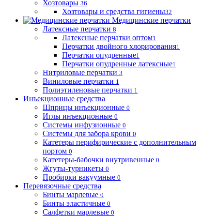
Хозтовары
36
Хозтовары и средства гигиены
32
Медицинские перчатки
Латексные перчатки
8
Латексные перчатки оптом
1
Перчатки двойного хлорирования
1
Перчатки опудренные
1
Перчатки опудренные латексные
1
Нитриловые перчатки
3
Виниловые перчатки
1
Полиэтиленовые перчатки
1
Инъекционные средства
Шприцы инъекционные
0
Иглы инъекционные
0
Системы инфузионные
0
Системы для забора крови
0
Катетеры перифирические с дополнительным
портом
0
Катетеры-бабочки внутривенные
0
Жгуты-турникеты
0
Пробирки вакуумные
0
Перевязочные средства
Бинты марлевые
0
Бинты эластичные
0
Салфетки марлевые
0