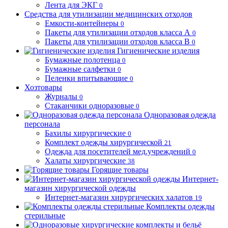
Лента для ЭКГ
0
Средства для утилизации медицинских отходов
Емкости-контейнеры
0
Пакеты для утилизации отходов класса А
0
Пакеты для утилизации отходов класса В
0
Гигиенические изделия
Бумажные полотенца
0
Бумажные салфетки
0
Пеленки впитывающие
0
Хозтовары
Журналы
0
Стаканчики одноразовые
0
Одноразовая одежда
персонала
Бахилы хирургические
0
Комплект одежды хирургической
21
Одежда для посетителей мед.учреждений
0
Халаты хирургические
38
Горящие товары
Интернет-
магазин хирургической одежды
Интернет-магазин хирургических халатов
19
Комплекты одежды
стерильные