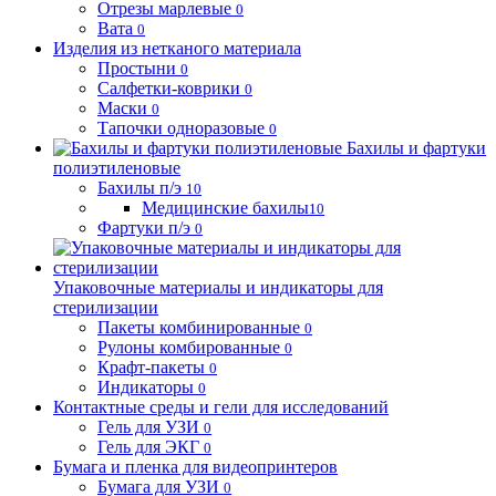
Отрезы марлевые
0
Вата
0
Изделия из нетканого материала
Простыни
0
Салфетки-коврики
0
Маски
0
Тапочки одноразовые
0
Бахилы и фартуки
полиэтиленовые
Бахилы п/э
10
Медицинские бахилы
10
Фартуки п/э
0
Упаковочные материалы и индикаторы для
стерилизации
Пакеты комбинированные
0
Рулоны комбированные
0
Крафт-пакеты
0
Индикаторы
0
Контактные среды и гели для исследований
Гель для УЗИ
0
Гель для ЭКГ
0
Бумага и пленка для видеопринтеров
Бумага для УЗИ
0