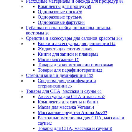
Расходные материалы и одежда для процедур
88
Комплекты для процедур
5
Одноразовые носки
28
Одноразовые трусы
46
Одноразовые фартуки
4
Рубашки из спанлейса, пеньюары, штаны,
костюмы
20
Средства и аксессуары для салонов красоты
208
Воски и аксессуары для депиляции
114
Жидкость для снятия лака
5
Книги для записи и планеры
2
Масло массажное
17
Товары для косметологии и визажа
48
Товары для парафинотерапии
22
Стерилизация и дезинфекция
132
Средства для дезинфекции и
стерилизации
125
Товары для СПА, массажа и сауны
66
Аксессуары для СПА и массажа
2
Комплекты для сауны и бани
1
Масла для массажа Verana
14
Массажные средства Aroma Jazz
37
Расходные материалы для СПА, массажа и
сауны
2
Товары для СПА, массажа и сауны
10