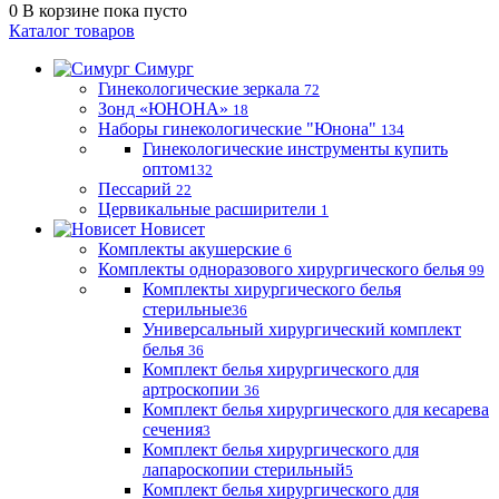
0
В корзине
пока пусто
Каталог товаров
Симург
Гинекологические зеркала
72
Зонд «ЮНОНА»
18
Наборы гинекологические "Юнона"
134
Гинекологические инструменты купить
оптом
132
Пессарий
22
Цервикальные расширители
1
Новисет
Комплекты акушерские
6
Комплекты одноразового хирургического белья
99
Комплекты хирургического белья
стерильные
36
Универсальный хирургический комплект
белья
36
Комплект белья хирургического для
артроскопии
36
Комплект белья хирургического для кесарева
сечения
3
Комплект белья хирургического для
лапароскопии стерильный
5
Комплект белья хирургического для