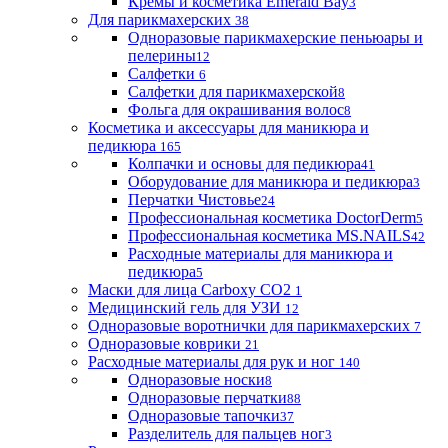
Кремы и косметика Emerald Bay
3
Для парикмахерских
38
Одноразовые парикмахерские пеньюары и
пелерины
12
Салфетки
6
Салфетки для парикмахерской
8
Фольга для окрашивания волос
8
Косметика и аксессуары для маникюра и
педикюра
165
Колпачки и основы для педикюра
41
Оборудование для маникюра и педикюра
3
Перчатки Чистовье
24
Профессиональная косметика DoctorDerm
5
Профессиональная косметика MS.NAILS
42
Расходные материалы для маникюра и
педикюра
5
Маски для лица Carboxy CO2
1
Медицинский гель для УЗИ
12
Одноразовые воротнички для парикмахерских
7
Одноразовые коврики
21
Расходные материалы для рук и ног
140
Одноразовые носки
8
Одноразовые перчатки
88
Одноразовые тапочки
37
Разделитель для пальцев ног
3