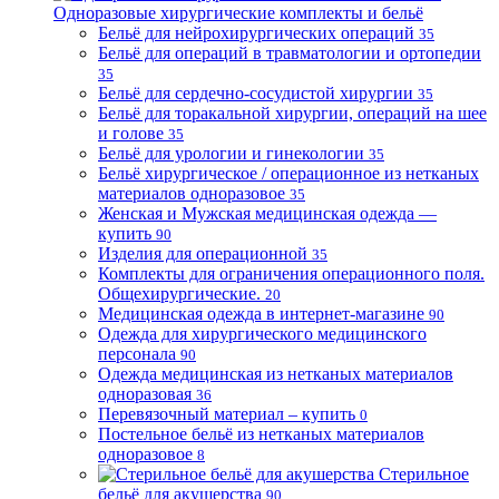
Одноразовые хирургические комплекты и бельё
Бельё для нейрохирургических операций
35
Бельё для операций в травматологии и ортопедии
35
Бельё для сердечно-сосудистой хирургии
35
Бельё для торакальной хирургии, операций на шее
и голове
35
Бельё для урологии и гинекологии
35
Бельё хирургическое / операционное из нетканых
материалов одноразовое
35
Женская и Мужская медицинская одежда —
купить
90
Изделия для операционной
35
Комплекты для ограничения операционного поля.
Общехирургические.
20
Медицинская одежда в интернет-магазине
90
Одежда для хирургического медицинского
персонала
90
Одежда медицинская из нетканых материалов
одноразовая
36
Перевязочный материал – купить
0
Постельное бельё из нетканых материалов
одноразовое
8
Стерильное
бельё для акушерства
90