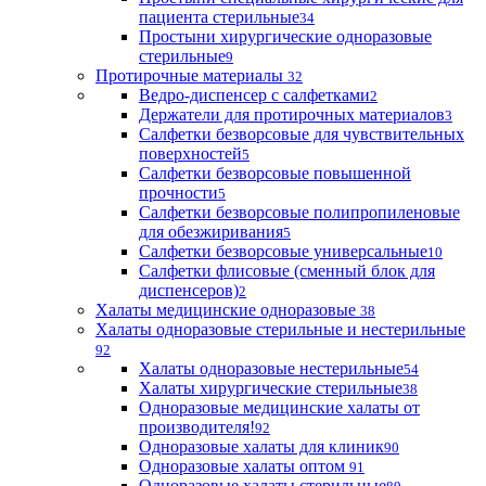
пациента стерильные
34
Простыни хирургические одноразовые
стерильные
9
Протирочные материалы
32
Ведро-диспенсер с салфетками
2
Держатели для протирочных материалов
3
Салфетки безворсовые для чувствительных
поверхностей
5
Салфетки безворсовые повышенной
прочности
5
Салфетки безворсовые полипропиленовые
для обезжиривания
5
Салфетки безворсовые универсальные
10
Салфетки флисовые (сменный блок для
диспенсеров)
2
Халаты медицинские одноразовые
38
Халаты одноразовые стерильные и нестерильные
92
Халаты одноразовые нестерильные
54
Халаты хирургические стерильные
38
Одноразовые медицинские халаты от
производителя!
92
Одноразовые халаты для клиник
90
Одноразовые халаты оптом
91
Одноразовые халаты стерильные