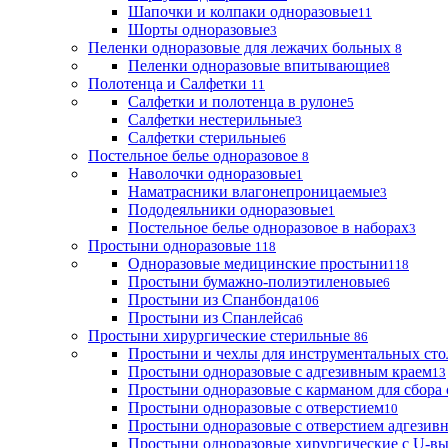
Шапочки и колпаки одноразовые
11
Шорты одноразовые
3
Пеленки одноразовые для лежачих больных
8
Пеленки одноразовые впитывающие
8
Полотенца и Салфетки
11
Салфетки и полотенца в рулоне
5
Салфетки нестерильные
3
Салфетки стерильные
6
Постельное белье одноразовое
8
Наволочки одноразовые
1
Наматрасники влагонепроницаемые
3
Пододеяльники одноразовые
1
Постельное белье одноразовое в наборах
3
Простыни одноразовые
118
Одноразовые медицинские простыни
118
Простыни бумажно-полиэтиленовые
6
Простыни из Спанбонда
106
Простыни из Спанлейса
6
Простыни хирургические стерильные
86
Простыни и чехлы для инструментальных сто
Простыни одноразовые с адгезивным краем
13
Простыни одноразовые с карманом для сбора
Простыни одноразовые с отверстием
10
Простыни одноразовые с отверстием адгезив
Простыни одноразовые хирургические с U-в