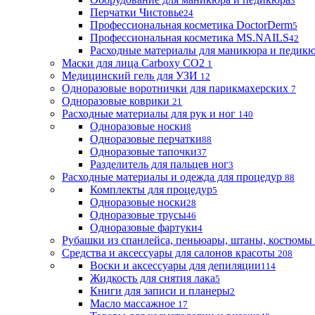
3
Перчатки Чистовье
24
Профессиональная косметика DoctorDerm
5
Профессиональная косметика MS.NAILS
42
Расходные материалы для маникюра и педик
Маски для лица Carboxy CO2
1
Медицинский гель для УЗИ
12
Одноразовые воротнички для парикмахерских
7
Одноразовые коврики
21
Расходные материалы для рук и ног
140
Одноразовые носки
8
Одноразовые перчатки
88
Одноразовые тапочки
37
Разделитель для пальцев ног
3
Расходные материалы и одежда для процедур
88
Комплекты для процедур
5
Одноразовые носки
28
Одноразовые трусы
46
Одноразовые фартуки
4
Рубашки из спанлейса, пеньюары, штаны, костюмы
Средства и аксессуары для салонов красоты
208
Воски и аксессуары для депиляции
114
Жидкость для снятия лака
5
Книги для записи и планеры
2
Масло массажное
17