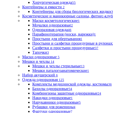
Хирургическая одежда
55
Контейнеры и емкости
2
Контейнеры для сбора биологических жидкос
Косметические и маникюрные салоны, фитнес-клуб
Маски косметологические
1
Мочалки одноразовые
2
Одноразовая одежда
46
Парафинотерапия (носки, варежки)
1
Простыни для обертывания
1
Простыни и салфетки процедурные в рулонах
Салфетки и простыни процедурные
37
Тапочки
3
Маски одноразовые
5
Мешки и чехлы
14
Мешки и чехлы стерильные
13
Мешки паталогоанатомические
1
Набор акушерский
6
Одежда одноразовая
125
Комплекты медицинской одежды, костюмы
36
Бахилы одноразовые
34
Комбинезоны защитные одноразовые
24
Накидки одноразовые
1
Нарукавники одноразовые
5
Рубашки для роженицы
4
Фартуки одноразовые
7