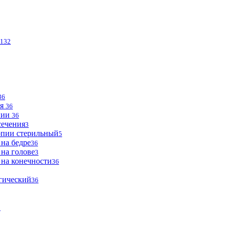
132
36
ья
36
опии
36
сечения
3
опии стерильный
5
 на бедре
36
 на голове
3
 на конечности
36
огический
36
2