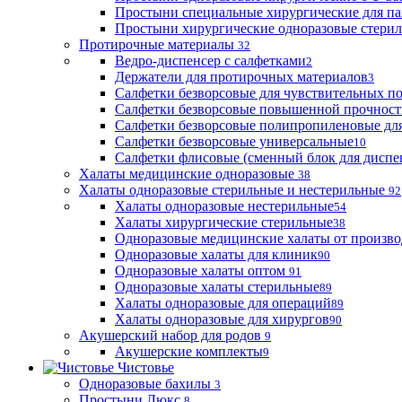
Простыни специальные хирургические для па
Простыни хирургические одноразовые стери
Протирочные материалы
32
Ведро-диспенсер с салфетками
2
Держатели для протирочных материалов
3
Салфетки безворсовые для чувствительных п
Салфетки безворсовые повышенной прочност
Салфетки безворсовые полипропиленовые дл
Салфетки безворсовые универсальные
10
Салфетки флисовые (сменный блок для диспе
Халаты медицинские одноразовые
38
Халаты одноразовые стерильные и нестерильные
92
Халаты одноразовые нестерильные
54
Халаты хирургические стерильные
38
Одноразовые медицинские халаты от произво
Одноразовые халаты для клиник
90
Одноразовые халаты оптом
91
Одноразовые халаты стерильные
89
Халаты одноразовые для операций
89
Халаты одноразовые для хирургов
90
Акушерский набор для родов
9
Акушерские комплекты
9
Чистовье
Одноразовые бахилы
3
Простыни Люкс
8