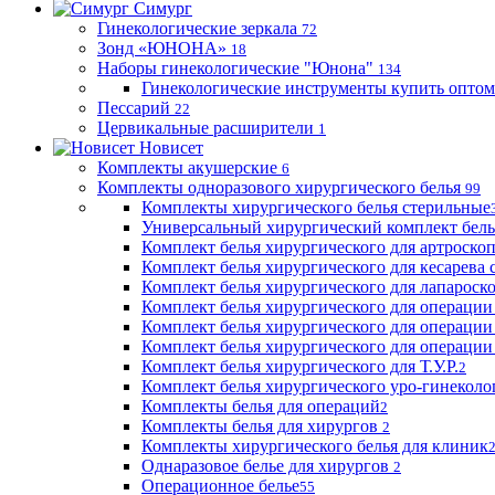
Симург
Гинекологические зеркала
72
Зонд «ЮНОНА»
18
Наборы гинекологические "Юнона"
134
Гинекологические инструменты купить оптом
Пессарий
22
Цервикальные расширители
1
Новисет
Комплекты акушерские
6
Комплекты одноразового хирургического белья
99
Комплекты хирургического белья стерильные
Универсальный хирургический комплект бел
Комплект белья хирургического для артроск
Комплект белья хирургического для кесарева 
Комплект белья хирургического для лапароск
Комплект белья хирургического для операции
Комплект белья хирургического для операции
Комплект белья хирургического для операции
Комплект белья хирургического для Т.У.Р.
2
Комплект белья хирургического уро-гинекол
Комплекты белья для операций
2
Комплекты белья для хирургов
2
Комплекты хирургического белья для клиник
Однаразовое белье для хирургов
2
Операционное белье
55