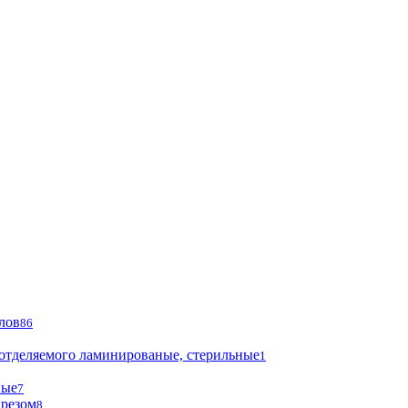
лов
86
 отделяемого ламинированые, стерильные
1
ные
7
ырезом
8