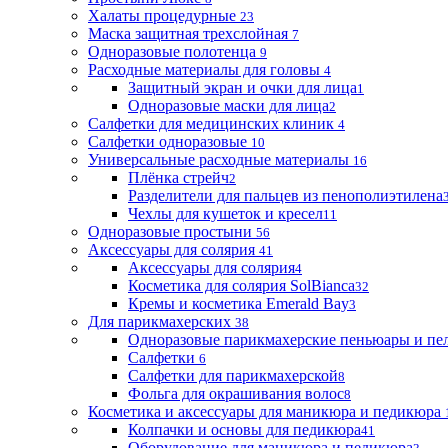
Халаты процедурные
23
Маска защитная трехслойная
7
Одноразовые полотенца
9
Расходные материалы для головы
4
Защитный экран и очки для лица
1
Одноразовые маски для лица
2
Салфетки для медицинских клиник
4
Салфетки одноразовые
10
Универсальные расходные материалы
16
Плёнка стрейч
2
Разделители для пальцев из пенополиэтилена
Чехлы для кушеток и кресел
11
Одноразовые простыни
56
Аксессуары для солярия
41
Аксессуары для солярия
4
Косметика для солярия SolBianca
32
Кремы и косметика Emerald Bay
3
Для парикмахерских
38
Одноразовые парикмахерские пеньюары и пе
Салфетки
6
Салфетки для парикмахерской
8
Фольга для окрашивания волос
8
Косметика и аксессуары для маникюра и педикюра
Колпачки и основы для педикюра
41
Оборудование для маникюра и педикюра