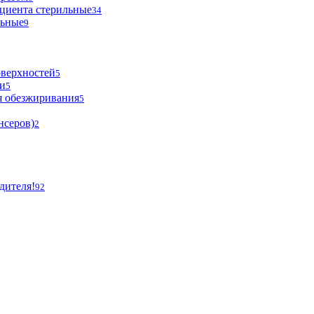
циента стерильные
34
льные
9
оверхностей
5
и
5
я обезжиривания
5
нсеров)
2
дителя!
92