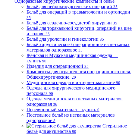
Одноразовые хирургические комплекты и бельё
Бельё для нейрохирургических операций
35
Бельё для операций в травматологии и ортопедии
35
Бельё для сердечно-сосудистой хирургии
35
Бельё для торакальной хирургии, операций на шее
и голове
35
Бельё для урологии и гинекологии
35
Бельё хирургическое / операционное из нетканых
материалов одноразовое
35
Женская и Мужская медицинская одежда —
купить
90
Изделия для операционной
35
Комплекты для ограничения операционного поля.
Общехирургические.
20
Медицинская одежда в интернет-магазине
90
Одежда для хирургического медицинского
персонала
90
Одежда медицинская из нетканых материалов
одноразовая
36
Перевязочный материал – купить
0
Постельное бельё из нетканых материалов
одноразовое
8
Стерильное
бельё для акушерства
90