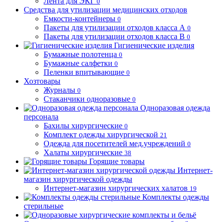
Лента для ЭКГ
0
Средства для утилизации медицинских отходов
Емкости-контейнеры
0
Пакеты для утилизации отходов класса А
0
Пакеты для утилизации отходов класса В
0
Гигиенические изделия
Бумажные полотенца
0
Бумажные салфетки
0
Пеленки впитывающие
0
Хозтовары
Журналы
0
Стаканчики одноразовые
0
Одноразовая одежда
персонала
Бахилы хирургические
0
Комплект одежды хирургической
21
Одежда для посетителей мед.учреждений
0
Халаты хирургические
38
Горящие товары
Интернет-
магазин хирургической одежды
Интернет-магазин хирургических халатов
19
Комплекты одежды
стерильные