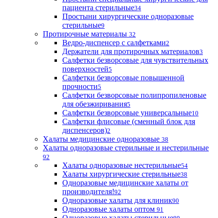
пациента стерильные
34
Простыни хирургические одноразовые
стерильные
9
Протирочные материалы
32
Ведро-диспенсер с салфетками
2
Держатели для протирочных материалов
3
Салфетки безворсовые для чувствительных
поверхностей
5
Салфетки безворсовые повышенной
прочности
5
Салфетки безворсовые полипропиленовые
для обезжиривания
5
Салфетки безворсовые универсальные
10
Салфетки флисовые (сменный блок для
диспенсеров)
2
Халаты медицинские одноразовые
38
Халаты одноразовые стерильные и нестерильные
92
Халаты одноразовые нестерильные
54
Халаты хирургические стерильные
38
Одноразовые медицинские халаты от
производителя!
92
Одноразовые халаты для клиник
90
Одноразовые халаты оптом
91
Одноразовые халаты стерильные