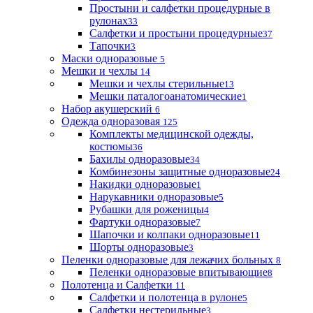
Простыни и салфетки процедурные в
рулонах
33
Салфетки и простыни процедурные
37
Тапочки
3
Маски одноразовые
5
Мешки и чехлы
14
Мешки и чехлы стерильные
13
Мешки паталогоанатомические
1
Набор акушерский
6
Одежда одноразовая
125
Комплекты медицинской одежды,
костюмы
36
Бахилы одноразовые
34
Комбинезоны защитные одноразовые
24
Накидки одноразовые
1
Нарукавники одноразовые
5
Рубашки для роженицы
4
Фартуки одноразовые
7
Шапочки и колпаки одноразовые
11
Шорты одноразовые
3
Пеленки одноразовые для лежачих больных
8
Пеленки одноразовые впитывающие
8
Полотенца и Салфетки
11
Салфетки и полотенца в рулоне
5
Салфетки нестерильные
3