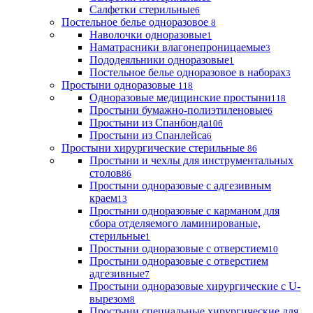
Салфетки стерильные
6
Постельное белье одноразовое
8
Наволочки одноразовые
1
Наматрасники влагонепроницаемые
3
Пододеяльники одноразовые
1
Постельное белье одноразовое в наборах
3
Простыни одноразовые
118
Одноразовые медицинские простыни
118
Простыни бумажно-полиэтиленовые
6
Простыни из Спанбонда
106
Простыни из Спанлейса
6
Простыни хирургические стерильные
86
Простыни и чехлы для инструментальных
столов
86
Простыни одноразовые с адгезивным
краем
13
Простыни одноразовые с карманом для
сбора отделяемого ламинированые,
стерильные
1
Простыни одноразовые с отверстием
10
Простыни одноразовые с отверстием
адгезивные
7
Простыни одноразовые хирургические с U-
вырезом
8
Простыни специальные хирургические для