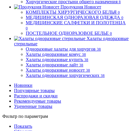
Хирургические простыни общего назначения
8
Продукция Новисет
КОМПЛЕКТЫ ХИРУРГИЧЕСКОГО БЕЛЬЯ
0
МЕДИЦИНСКАЯ ОДНОРАЗОВАЯ ОДЕЖДА
0
МЕДИЦИНСКИЕ САЛФЕТКИ И ПОЛОТЕНЦА
0
ПОСТЕЛЬНОЕ ОДНОРАЗОВОЕ БЕЛЬЕ
0
Халаты одноразовые
стерильные
Одноразовые халаты для хирургов
38
Халаты одноразовые комус
38
Халаты одноразовые купить
38
Халаты одноразовые лайт
38
Халаты одноразовые новосет
38
Халаты одноразовые хирургических
38
Новинки
Популярные товары
Распродажи и скидки
Рекомендуемые товары
Уцененные товары
Фильтр по параметрам
Показать