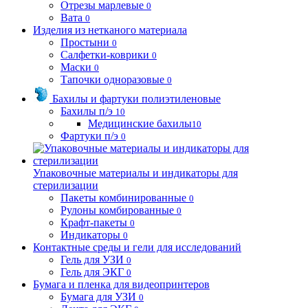
Отрезы марлевые
0
Вата
0
Изделия из нетканого материала
Простыни
0
Салфетки-коврики
0
Маски
0
Тапочки одноразовые
0
Бахилы и фартуки полиэтиленовые
Бахилы п/э
10
Медицинские бахилы
10
Фартуки п/э
0
Упаковочные материалы и индикаторы для
стерилизации
Пакеты комбинированные
0
Рулоны комбированные
0
Крафт-пакеты
0
Индикаторы
0
Контактные среды и гели для исследований
Гель для УЗИ
0
Гель для ЭКГ
0
Бумага и пленка для видеопринтеров
Бумага для УЗИ
0