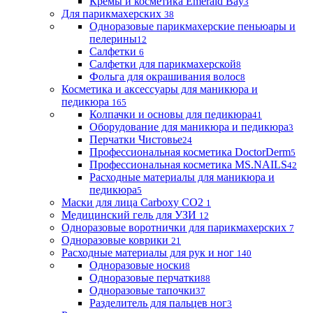
Кремы и косметика Emerald Bay
3
Для парикмахерских
38
Одноразовые парикмахерские пеньюары и
пелерины
12
Салфетки
6
Салфетки для парикмахерской
8
Фольга для окрашивания волос
8
Косметика и аксессуары для маникюра и
педикюра
165
Колпачки и основы для педикюра
41
Оборудование для маникюра и педикюра
3
Перчатки Чистовье
24
Профессиональная косметика DoctorDerm
5
Профессиональная косметика MS.NAILS
42
Расходные материалы для маникюра и
педикюра
5
Маски для лица Carboxy CO2
1
Медицинский гель для УЗИ
12
Одноразовые воротнички для парикмахерских
7
Одноразовые коврики
21
Расходные материалы для рук и ног
140
Одноразовые носки
8
Одноразовые перчатки
88
Одноразовые тапочки
37
Разделитель для пальцев ног
3