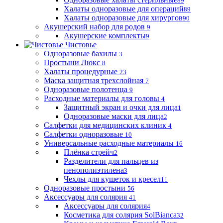
89
Халаты одноразовые для операций
89
Халаты одноразовые для хирургов
90
Акушерский набор для родов
9
Акушерские комплекты
9
Чистовье
Одноразовые бахилы
3
Простыни Люкс
8
Халаты процедурные
23
Маска защитная трехслойная
7
Одноразовые полотенца
9
Расходные материалы для головы
4
Защитный экран и очки для лица
1
Одноразовые маски для лица
2
Салфетки для медицинских клиник
4
Салфетки одноразовые
10
Универсальные расходные материалы
16
Плёнка стрейч
2
Разделители для пальцев из
пенополиэтилена
3
Чехлы для кушеток и кресел
11
Одноразовые простыни
56
Аксессуары для солярия
41
Аксессуары для солярия
4
Косметика для солярия SolBianca
32