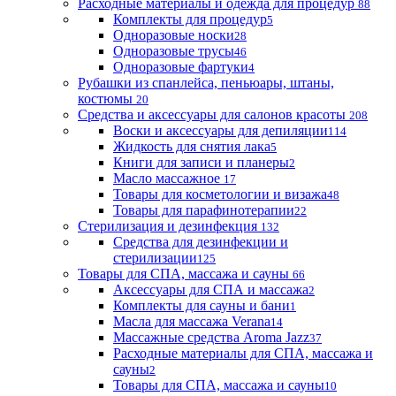
Расходные материалы и одежда для процедур
88
Комплекты для процедур
5
Одноразовые носки
28
Одноразовые трусы
46
Одноразовые фартуки
4
Рубашки из спанлейса, пеньюары, штаны,
костюмы
20
Средства и аксессуары для салонов красоты
208
Воски и аксессуары для депиляции
114
Жидкость для снятия лака
5
Книги для записи и планеры
2
Масло массажное
17
Товары для косметологии и визажа
48
Товары для парафинотерапии
22
Стерилизация и дезинфекция
132
Средства для дезинфекции и
стерилизации
125
Товары для СПА, массажа и сауны
66
Аксессуары для СПА и массажа
2
Комплекты для сауны и бани
1
Масла для массажа Verana
14
Массажные средства Aroma Jazz
37
Расходные материалы для СПА, массажа и
сауны
2
Товары для СПА, массажа и сауны
10