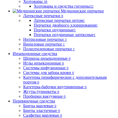
Хозтовары
36
Хозтовары и средства гигиены
32
Медицинские перчатки
Латексные перчатки
8
Латексные перчатки оптом
1
Перчатки двойного хлорирования
1
Перчатки опудренные
1
Перчатки опудренные латексные
1
Нитриловые перчатки
3
Виниловые перчатки
1
Полиэтиленовые перчатки
1
Инъекционные средства
Шприцы инъекционные
0
Иглы инъекционные
0
Системы инфузионные
0
Системы для забора крови
0
Катетеры перифирические с дополнительным
портом
0
Катетеры-бабочки внутривенные
0
Жгуты-турникеты
0
Пробирки вакуумные
0
Перевязочные средства
Бинты марлевые
0
Бинты эластичные
0
Салфетки марлевые
0