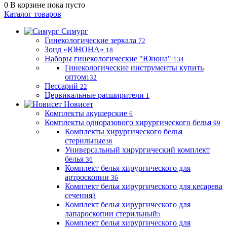
0
В корзине
пока пусто
Каталог товаров
Симург
Гинекологические зеркала
72
Зонд «ЮНОНА»
18
Наборы гинекологические "Юнона"
134
Гинекологические инструменты купить
оптом
132
Пессарий
22
Цервикальные расширители
1
Новисет
Комплекты акушерские
6
Комплекты одноразового хирургического белья
99
Комплекты хирургического белья
стерильные
36
Универсальный хирургический комплект
белья
36
Комплект белья хирургического для
артроскопии
36
Комплект белья хирургического для кесарева
сечения
3
Комплект белья хирургического для
лапароскопии стерильный
5
Комплект белья хирургического для