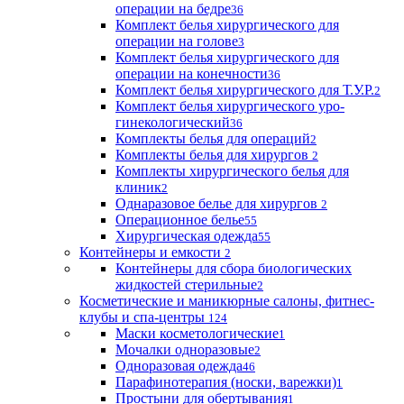
операции на бедре
36
Комплект белья хирургического для
операции на голове
3
Комплект белья хирургического для
операции на конечности
36
Комплект белья хирургического для Т.У.Р.
2
Комплект белья хирургического уро-
гинекологический
36
Комплекты белья для операций
2
Комплекты белья для хирургов
2
Комплекты хирургического белья для
клиник
2
Однаразовое белье для хирургов
2
Операционное белье
55
Хирургическая одежда
55
Контейнеры и емкости
2
Контейнеры для сбора биологических
жидкостей стерильные
2
Косметические и маникюрные салоны, фитнес-
клубы и спа-центры
124
Маски косметологические
1
Мочалки одноразовые
2
Одноразовая одежда
46
Парафинотерапия (носки, варежки)
1
Простыни для обертывания
1