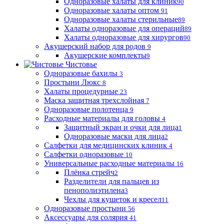
Одноразовые халаты для клиник
90
Одноразовые халаты оптом
91
Одноразовые халаты стерильные
89
Халаты одноразовые для операций
89
Халаты одноразовые для хирургов
90
Акушерский набор для родов
9
Акушерские комплекты
9
Чистовье
Одноразовые бахилы
3
Простыни Люкс
8
Халаты процедурные
23
Маска защитная трехслойная
7
Одноразовые полотенца
9
Расходные материалы для головы
4
Защитный экран и очки для лица
1
Одноразовые маски для лица
2
Салфетки для медицинских клиник
4
Салфетки одноразовые
10
Универсальные расходные материалы
16
Плёнка стрейч
2
Разделители для пальцев из
пенополиэтилена
3
Чехлы для кушеток и кресел
11
Одноразовые простыни
56
Аксессуары для солярия
41