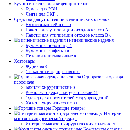
Бумага и пленка для видеопринтеров
Бумага для УЗИ
0
Лента для ЭКГ
0
Средства для утилизации медицинских отходов
Емкости-контейнеры
0
Пакеты для утилизации отходов класса А
0
Пакеты для утилизации отходов класса В
0
Гигиенические изделия
Бумажные полотенца
0
Бумажные салфетки
0
Пеленки впитывающие
0
Хозтовары
Журналы
0
Стаканчики одноразовые
0
Одноразовая одежда
персонала
Бахилы хирургические
0
Комплект одежды хирургической
21
Одежда для посетителей мед.учреждений
0
Халаты хирургические
38
Горящие товары
Интернет-
магазин хирургической одежды
Интернет-магазин хирургических халатов
19
Комплекты одежды