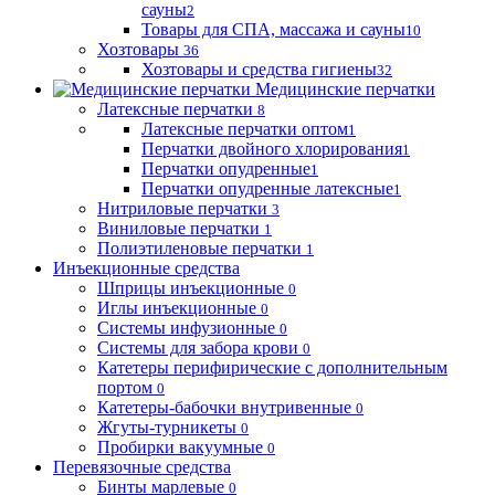
сауны
2
Товары для СПА, массажа и сауны
10
Хозтовары
36
Хозтовары и средства гигиены
32
Медицинские перчатки
Латексные перчатки
8
Латексные перчатки оптом
1
Перчатки двойного хлорирования
1
Перчатки опудренные
1
Перчатки опудренные латексные
1
Нитриловые перчатки
3
Виниловые перчатки
1
Полиэтиленовые перчатки
1
Инъекционные средства
Шприцы инъекционные
0
Иглы инъекционные
0
Системы инфузионные
0
Системы для забора крови
0
Катетеры перифирические с дополнительным
портом
0
Катетеры-бабочки внутривенные
0
Жгуты-турникеты
0
Пробирки вакуумные
0
Перевязочные средства
Бинты марлевые
0