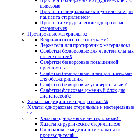
Простыни одноразовые хирургические с U-
вырезом
8
Простыни специальные хирургические для
пациента стерильные
34
Простыни хирургические одноразовые
стерильные
9
Протирочные материалы
32
Ведро-диспенсер с салфетками
2
Держатели для протирочных материалов
3
Салфетки безворсовые для чувствительных
поверхностей
5
Салфетки безворсовые повышенной
прочности
5
Салфетки безворсовые полипропиленовые
для обезжиривания
5
Салфетки безворсовые универсальные
10
Салфетки флисовые (сменный блок для
диспенсеров)
2
Халаты медицинские одноразовые
38
Халаты одноразовые стерильные и нестерильные
92
Халаты одноразовые нестерильные
54
Халаты хирургические стерильные
38
Одноразовые медицинские халаты от
производителя!
92