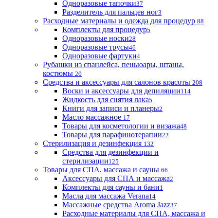
Одноразовые тапочки
37
Разделитель для пальцев ног
3
Расходные материалы и одежда для процедур
88
Комплекты для процедур
5
Одноразовые носки
28
Одноразовые трусы
46
Одноразовые фартуки
4
Рубашки из спанлейса, пеньюары, штаны,
костюмы
20
Средства и аксессуары для салонов красоты
208
Воски и аксессуары для депиляции
114
Жидкость для снятия лака
5
Книги для записи и планеры
2
Масло массажное
17
Товары для косметологии и визажа
48
Товары для парафинотерапии
22
Стерилизация и дезинфекция
132
Средства для дезинфекции и
стерилизации
125
Товары для СПА, массажа и сауны
66
Аксессуары для СПА и массажа
2
Комплекты для сауны и бани
1
Масла для массажа Verana
14
Массажные средства Aroma Jazz
37
Расходные материалы для СПА, массажа и