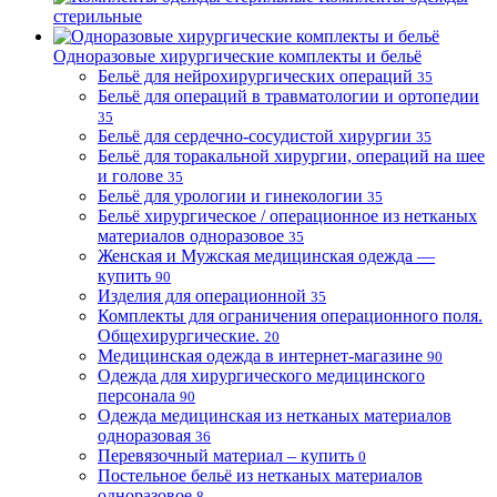
стерильные
Одноразовые хирургические комплекты и бельё
Бельё для нейрохирургических операций
35
Бельё для операций в травматологии и ортопедии
35
Бельё для сердечно-сосудистой хирургии
35
Бельё для торакальной хирургии, операций на шее
и голове
35
Бельё для урологии и гинекологии
35
Бельё хирургическое / операционное из нетканых
материалов одноразовое
35
Женская и Мужская медицинская одежда —
купить
90
Изделия для операционной
35
Комплекты для ограничения операционного поля.
Общехирургические.
20
Медицинская одежда в интернет-магазине
90
Одежда для хирургического медицинского
персонала
90
Одежда медицинская из нетканых материалов
одноразовая
36
Перевязочный материал – купить
0
Постельное бельё из нетканых материалов
одноразовое
8