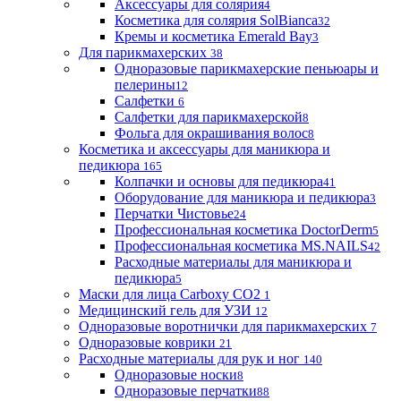
Аксессуары для солярия
4
Косметика для солярия SolBianca
32
Кремы и косметика Emerald Bay
3
Для парикмахерских
38
Одноразовые парикмахерские пеньюары и
пелерины
12
Салфетки
6
Салфетки для парикмахерской
8
Фольга для окрашивания волос
8
Косметика и аксессуары для маникюра и
педикюра
165
Колпачки и основы для педикюра
41
Оборудование для маникюра и педикюра
3
Перчатки Чистовье
24
Профессиональная косметика DoctorDerm
5
Профессиональная косметика MS.NAILS
42
Расходные материалы для маникюра и
педикюра
5
Маски для лица Carboxy CO2
1
Медицинский гель для УЗИ
12
Одноразовые воротнички для парикмахерских
7
Одноразовые коврики
21
Расходные материалы для рук и ног
140
Одноразовые носки
8
Одноразовые перчатки
88