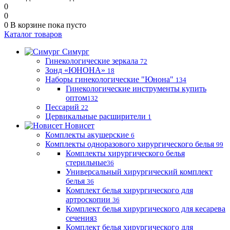
0
0
0
В корзине
пока пусто
Каталог товаров
Симург
Гинекологические зеркала
72
Зонд «ЮНОНА»
18
Наборы гинекологические "Юнона"
134
Гинекологические инструменты купить
оптом
132
Пессарий
22
Цервикальные расширители
1
Новисет
Комплекты акушерские
6
Комплекты одноразового хирургического белья
99
Комплекты хирургического белья
стерильные
36
Универсальный хирургический комплект
белья
36
Комплект белья хирургического для
артроскопии
36
Комплект белья хирургического для кесарева
сечения
3
Комплект белья хирургического для