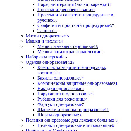
Парафинотерапия (носки, варежки)
1
Простыни для обертывания
1
Простыни и салфетки процедурные в
рулонах
33
Салфетки и простыни процедурные
37
Тапочки
3
Маски одноразовые
5
Мешки и чехлы
14
Мешки и чехлы стерильные
13
Мешки паталогоанатомические
1
Набор акушерский
6
Одежда одноразовая
125
Комплекты медицинской одежды,
костюмы
36
Бахилы одноразовые
34
Комбинезоны защитные одноразовые
24
Накидки одноразовые
1
Нарукавники одноразовые
5
Рубашки для роженицы
4
Фартуки одноразовые
7
Шапочки и колпаки одноразовые
11
Шорты одноразовые
3
Пеленки одноразовые для лежачих больных
8
Пеленки одноразовые впитывающие
8
Полотенца и Салфетки
11