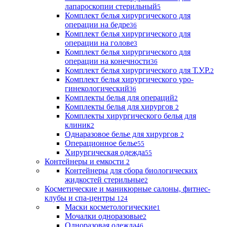
лапароскопии стерильный
5
Комплект белья хирургического для
операции на бедре
36
Комплект белья хирургического для
операции на голове
3
Комплект белья хирургического для
операции на конечности
36
Комплект белья хирургического для Т.У.Р.
2
Комплект белья хирургического уро-
гинекологический
36
Комплекты белья для операций
2
Комплекты белья для хирургов
2
Комплекты хирургического белья для
клиник
2
Однаразовое белье для хирургов
2
Операционное белье
55
Хирургическая одежда
55
Контейнеры и емкости
2
Контейнеры для сбора биологических
жидкостей стерильные
2
Косметические и маникюрные салоны, фитнес-
клубы и спа-центры
124
Маски косметологические
1
Мочалки одноразовые
2
Одноразовая одежда
46