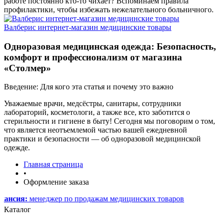
работе постоянно кто-то чихает? Вспоминаем правила
профилактики, чтобы избежать нежелательного больничного.
Валберис интернет-магазин медицинские товары
Одноразовая медицинская одежда: Безопасность,
комфорт и профессионализм от магазина
«Столмер»
Введение: Для кого эта статья и почему это важно
Уважаемые врачи, медсёстры, санитары, сотрудники
лабораторий, косметологи, а также все, кто заботится о
стерильности и гигиене в быту! Сегодня мы поговорим о том,
что является неотъемлемой частью вашей ежедневной
практики и безопасности — об одноразовой медицинской
одежде.
Главная страница
•
Оформление заказа
я:
менеджер по продажам медицинских товаров
Каталог