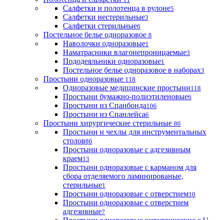
Салфетки и полотенца в рулоне
5
Салфетки нестерильные
3
Салфетки стерильные
6
Постельное белье одноразовое
8
Наволочки одноразовые
1
Наматрасники влагонепроницаемые
3
Пододеяльники одноразовые
1
Постельное белье одноразовое в наборах
3
Простыни одноразовые
118
Одноразовые медицинские простыни
118
Простыни бумажно-полиэтиленовые
6
Простыни из Спанбонда
106
Простыни из Спанлейса
6
Простыни хирургические стерильные
86
Простыни и чехлы для инструментальных
столов
86
Простыни одноразовые с адгезивным
краем
13
Простыни одноразовые с карманом для
сбора отделяемого ламинированые,
стерильные
1
Простыни одноразовые с отверстием
10
Простыни одноразовые с отверстием
адгезивные
7