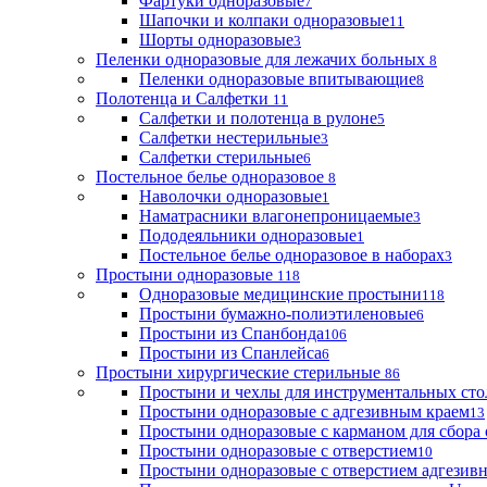
Фартуки одноразовые
7
Шапочки и колпаки одноразовые
11
Шорты одноразовые
3
Пеленки одноразовые для лежачих больных
8
Пеленки одноразовые впитывающие
8
Полотенца и Салфетки
11
Салфетки и полотенца в рулоне
5
Салфетки нестерильные
3
Салфетки стерильные
6
Постельное белье одноразовое
8
Наволочки одноразовые
1
Наматрасники влагонепроницаемые
3
Пододеяльники одноразовые
1
Постельное белье одноразовое в наборах
3
Простыни одноразовые
118
Одноразовые медицинские простыни
118
Простыни бумажно-полиэтиленовые
6
Простыни из Спанбонда
106
Простыни из Спанлейса
6
Простыни хирургические стерильные
86
Простыни и чехлы для инструментальных сто
Простыни одноразовые с адгезивным краем
13
Простыни одноразовые с карманом для сбора
Простыни одноразовые с отверстием
10
Простыни одноразовые с отверстием адгезив