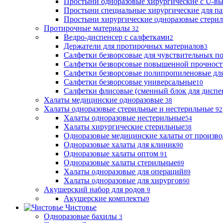
Простыни одноразовые хирургические с U-в
Простыни специальные хирургические для па
Простыни хирургические одноразовые стери
Протирочные материалы
32
Ведро-диспенсер с салфетками
2
Держатели для протирочных материалов
3
Салфетки безворсовые для чувствительных п
Салфетки безворсовые повышенной прочност
Салфетки безворсовые полипропиленовые дл
Салфетки безворсовые универсальные
10
Салфетки флисовые (сменный блок для диспе
Халаты медицинские одноразовые
38
Халаты одноразовые стерильные и нестерильные
92
Халаты одноразовые нестерильные
54
Халаты хирургические стерильные
38
Одноразовые медицинские халаты от произво
Одноразовые халаты для клиник
90
Одноразовые халаты оптом
91
Одноразовые халаты стерильные
89
Халаты одноразовые для операций
89
Халаты одноразовые для хирургов
90
Акушерский набор для родов
9
Акушерские комплекты
9
Чистовье
Одноразовые бахилы
3