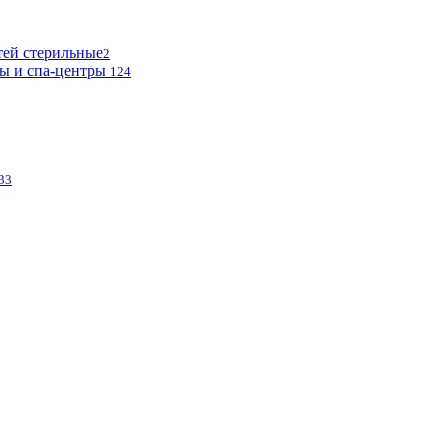
тей стерильные
2
ы и спа-центры
124
33