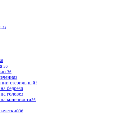
132
36
ья
36
опии
36
сечения
3
опии стерильный
5
 на бедре
36
 на голове
3
 на конечности
36
огический
36
2