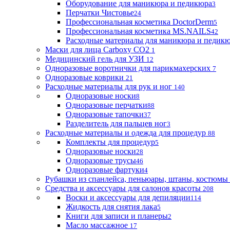
Оборудование для маникюра и педикюра
3
Перчатки Чистовье
24
Профессиональная косметика DoctorDerm
5
Профессиональная косметика MS.NAILS
42
Расходные материалы для маникюра и педик
Маски для лица Carboxy CO2
1
Медицинский гель для УЗИ
12
Одноразовые воротнички для парикмахерских
7
Одноразовые коврики
21
Расходные материалы для рук и ног
140
Одноразовые носки
8
Одноразовые перчатки
88
Одноразовые тапочки
37
Разделитель для пальцев ног
3
Расходные материалы и одежда для процедур
88
Комплекты для процедур
5
Одноразовые носки
28
Одноразовые трусы
46
Одноразовые фартуки
4
Рубашки из спанлейса, пеньюары, штаны, костюмы
Средства и аксессуары для салонов красоты
208
Воски и аксессуары для депиляции
114
Жидкость для снятия лака
5
Книги для записи и планеры
2
Масло массажное
17