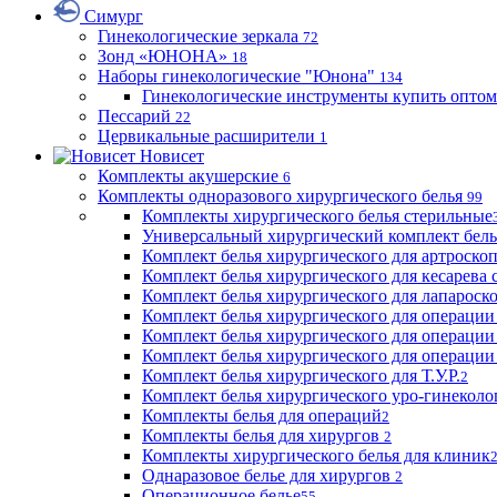
Симург
Гинекологические зеркала
72
Зонд «ЮНОНА»
18
Наборы гинекологические "Юнона"
134
Гинекологические инструменты купить оптом
Пессарий
22
Цервикальные расширители
1
Новисет
Комплекты акушерские
6
Комплекты одноразового хирургического белья
99
Комплекты хирургического белья стерильные
Универсальный хирургический комплект бел
Комплект белья хирургического для артроск
Комплект белья хирургического для кесарева 
Комплект белья хирургического для лапароск
Комплект белья хирургического для операции
Комплект белья хирургического для операции
Комплект белья хирургического для операции
Комплект белья хирургического для Т.У.Р.
2
Комплект белья хирургического уро-гинекол
Комплекты белья для операций
2
Комплекты белья для хирургов
2
Комплекты хирургического белья для клиник
Однаразовое белье для хирургов
2
Операционное белье
55