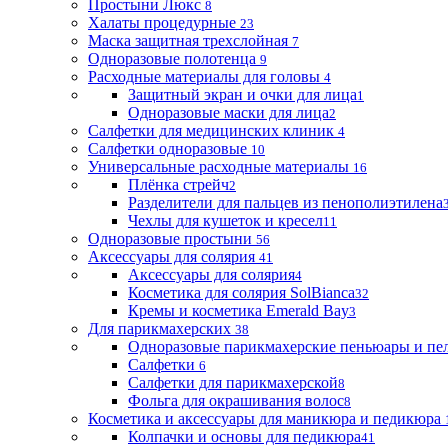
Простыни Люкс
8
Халаты процедурные
23
Маска защитная трехслойная
7
Одноразовые полотенца
9
Расходные материалы для головы
4
Защитный экран и очки для лица
1
Одноразовые маски для лица
2
Салфетки для медицинских клиник
4
Салфетки одноразовые
10
Универсальные расходные материалы
16
Плёнка стрейч
2
Разделители для пальцев из пенополиэтилена
Чехлы для кушеток и кресел
11
Одноразовые простыни
56
Аксессуары для солярия
41
Аксессуары для солярия
4
Косметика для солярия SolBianca
32
Кремы и косметика Emerald Bay
3
Для парикмахерских
38
Одноразовые парикмахерские пеньюары и пе
Салфетки
6
Салфетки для парикмахерской
8
Фольга для окрашивания волос
8
Косметика и аксессуары для маникюра и педикюра
Колпачки и основы для педикюра
41