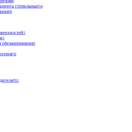
ырезом
8
циента стерильные
34
льные
9
оверхностей
5
и
5
я обезжиривания
5
нсеров)
2
дителя!
92