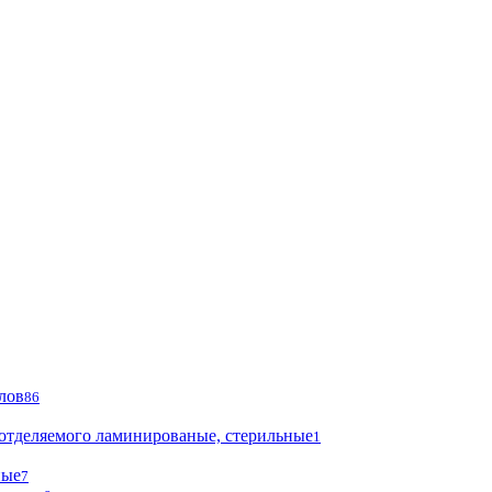
лов
86
 отделяемого ламинированые, стерильные
1
ные
7