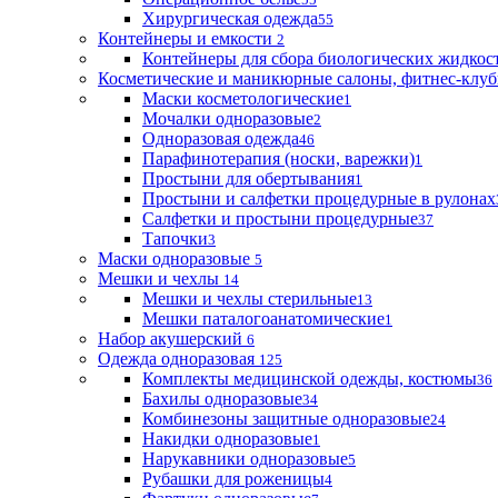
Хирургическая одежда
55
Контейнеры и емкости
2
Контейнеры для сбора биологических жидкос
Косметические и маникюрные салоны, фитнес-клуб
Маски косметологические
1
Мочалки одноразовые
2
Одноразовая одежда
46
Парафинотерапия (носки, варежки)
1
Простыни для обертывания
1
Простыни и салфетки процедурные в рулонах
Салфетки и простыни процедурные
37
Тапочки
3
Маски одноразовые
5
Мешки и чехлы
14
Мешки и чехлы стерильные
13
Мешки паталогоанатомические
1
Набор акушерский
6
Одежда одноразовая
125
Комплекты медицинской одежды, костюмы
36
Бахилы одноразовые
34
Комбинезоны защитные одноразовые
24
Накидки одноразовые
1
Нарукавники одноразовые
5
Рубашки для роженицы
4