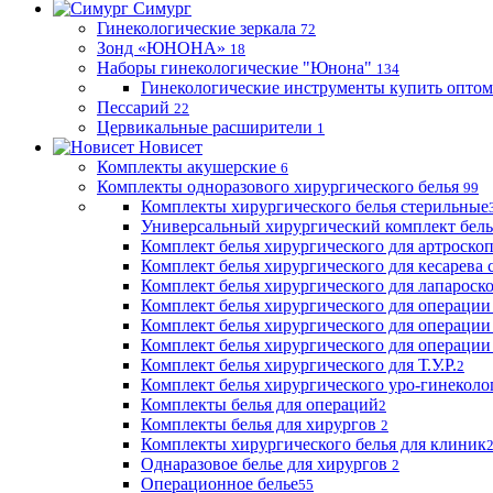
Симург
Гинекологические зеркала
72
Зонд «ЮНОНА»
18
Наборы гинекологические "Юнона"
134
Гинекологические инструменты купить оптом
Пессарий
22
Цервикальные расширители
1
Новисет
Комплекты акушерские
6
Комплекты одноразового хирургического белья
99
Комплекты хирургического белья стерильные
Универсальный хирургический комплект бел
Комплект белья хирургического для артроск
Комплект белья хирургического для кесарева 
Комплект белья хирургического для лапароск
Комплект белья хирургического для операции
Комплект белья хирургического для операции
Комплект белья хирургического для операции
Комплект белья хирургического для Т.У.Р.
2
Комплект белья хирургического уро-гинекол
Комплекты белья для операций
2
Комплекты белья для хирургов
2
Комплекты хирургического белья для клиник
Однаразовое белье для хирургов
2
Операционное белье
55