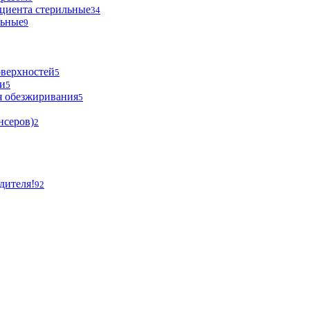
циента стерильные
34
льные
9
оверхностей
5
и
5
я обезжиривания
5
нсеров)
2
дителя!
92