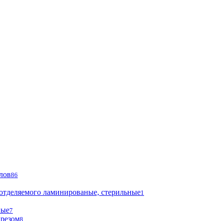
лов
86
 отделяемого ламинированые, стерильные
1
ные
7
ырезом
8