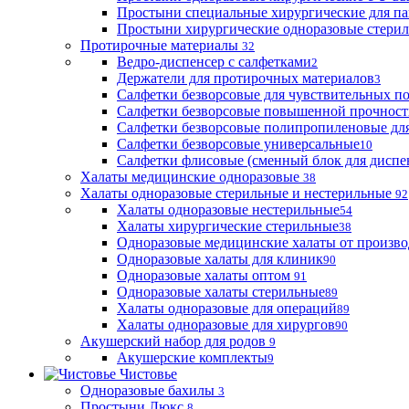
Простыни специальные хирургические для па
Простыни хирургические одноразовые стери
Протирочные материалы
32
Ведро-диспенсер с салфетками
2
Держатели для протирочных материалов
3
Салфетки безворсовые для чувствительных п
Салфетки безворсовые повышенной прочност
Салфетки безворсовые полипропиленовые дл
Салфетки безворсовые универсальные
10
Салфетки флисовые (сменный блок для диспе
Халаты медицинские одноразовые
38
Халаты одноразовые стерильные и нестерильные
92
Халаты одноразовые нестерильные
54
Халаты хирургические стерильные
38
Одноразовые медицинские халаты от произво
Одноразовые халаты для клиник
90
Одноразовые халаты оптом
91
Одноразовые халаты стерильные
89
Халаты одноразовые для операций
89
Халаты одноразовые для хирургов
90
Акушерский набор для родов
9
Акушерские комплекты
9
Чистовье
Одноразовые бахилы
3
Простыни Люкс
8