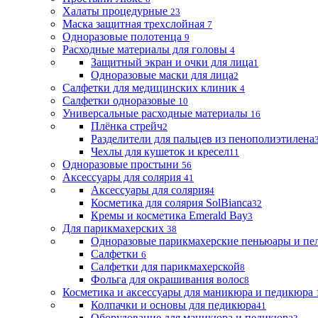
Халаты процедурные
23
Маска защитная трехслойная
7
Одноразовые полотенца
9
Расходные материалы для головы
4
Защитный экран и очки для лица
1
Одноразовые маски для лица
2
Салфетки для медицинских клиник
4
Салфетки одноразовые
10
Универсальные расходные материалы
16
Плёнка стрейч
2
Разделители для пальцев из пенополиэтилена
Чехлы для кушеток и кресел
11
Одноразовые простыни
56
Аксессуары для солярия
41
Аксессуары для солярия
4
Косметика для солярия SolBianca
32
Кремы и косметика Emerald Bay
3
Для парикмахерских
38
Одноразовые парикмахерские пеньюары и пе
Салфетки
6
Салфетки для парикмахерской
8
Фольга для окрашивания волос
8
Косметика и аксессуары для маникюра и педикюра
Колпачки и основы для педикюра
41
Оборудование для маникюра и педикюра