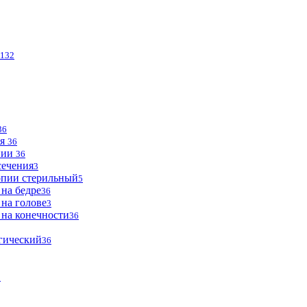
132
36
ья
36
опии
36
сечения
3
опии стерильный
5
 на бедре
36
 на голове
3
 на конечности
36
огический
36
2