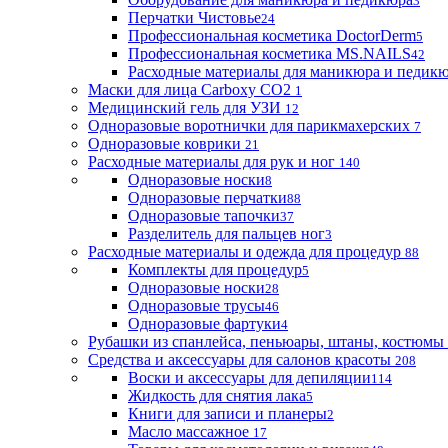
3
Перчатки Чистовье
24
Профессиональная косметика DoctorDerm
5
Профессиональная косметика MS.NAILS
42
Расходные материалы для маникюра и педик
Маски для лица Carboxy CO2
1
Медицинский гель для УЗИ
12
Одноразовые воротнички для парикмахерских
7
Одноразовые коврики
21
Расходные материалы для рук и ног
140
Одноразовые носки
8
Одноразовые перчатки
88
Одноразовые тапочки
37
Разделитель для пальцев ног
3
Расходные материалы и одежда для процедур
88
Комплекты для процедур
5
Одноразовые носки
28
Одноразовые трусы
46
Одноразовые фартуки
4
Рубашки из спанлейса, пеньюары, штаны, костюмы
Средства и аксессуары для салонов красоты
208
Воски и аксессуары для депиляции
114
Жидкость для снятия лака
5
Книги для записи и планеры
2
Масло массажное
17