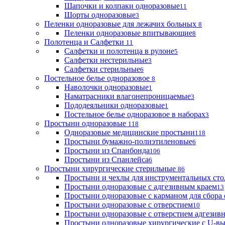
Шапочки и колпаки одноразовые
11
Шорты одноразовые
3
Пеленки одноразовые для лежачих больных
8
Пеленки одноразовые впитывающие
8
Полотенца и Салфетки
11
Салфетки и полотенца в рулоне
5
Салфетки нестерильные
3
Салфетки стерильные
6
Постельное белье одноразовое
8
Наволочки одноразовые
1
Наматрасники влагонепроницаемые
3
Пододеяльники одноразовые
1
Постельное белье одноразовое в наборах
3
Простыни одноразовые
118
Одноразовые медицинские простыни
118
Простыни бумажно-полиэтиленовые
6
Простыни из Спанбонда
106
Простыни из Спанлейса
6
Простыни хирургические стерильные
86
Простыни и чехлы для инструментальных сто
Простыни одноразовые с адгезивным краем
13
Простыни одноразовые с карманом для сбора
Простыни одноразовые с отверстием
10
Простыни одноразовые с отверстием адгезив
Простыни одноразовые хирургические с U-в