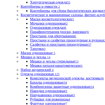
Хирургическая одежда
55
Контейнеры и емкости
2
Контейнеры для сбора биологических жидкос
Косметические и маникюрные салоны, фитнес-клуб
Маски косметологические
1
Мочалки одноразовые
2
Одноразовая одежда
46
Парафинотерапия (носки, варежки)
1
Простыни для обертывания
1
Простыни и салфетки процедурные в рулонах
Салфетки и простыни процедурные
37
Тапочки
3
Маски одноразовые
5
Мешки и чехлы
14
Мешки и чехлы стерильные
13
Мешки паталогоанатомические
1
Набор акушерский
6
Одежда одноразовая
125
Комплекты медицинской одежды, костюмы
36
Бахилы одноразовые
34
Комбинезоны защитные одноразовые
24
Накидки одноразовые
1
Нарукавники одноразовые
5
Рубашки для роженицы
4
Фартуки одноразовые
7