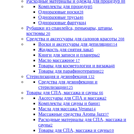
Расходные материалы и одежда для процедур
88
Комплекты для процедур
5
Одноразовые носки
28
Одноразовые трусы
46
Одноразовые фартуки
4
Рубашки из спанлейса, пеньюары, штаны,
костюмы
20
Средства и аксессуары для салонов красоты
208
Воски и аксессуары для депиляции
114
Жидкость для снятия лака
5
Книги для записи и планеры
2
Масло массажное
17
Товары для косметологии и визажа
48
Товары для парафинотерапии
22
Стерилизация и дезинфекция
132
Средства для дезинфекции и
стерилизации
125
Товары для СПА, массажа и сауны
66
Аксессуары для СПА и массажа
2
Комплекты для сауны и бани
1
Масла для массажа Verana
14
Массажные средства Aroma Jazz
37
Расходные материалы для СПА, массажа и
сауны
2
Товары для СПА, массажа и сауны
10