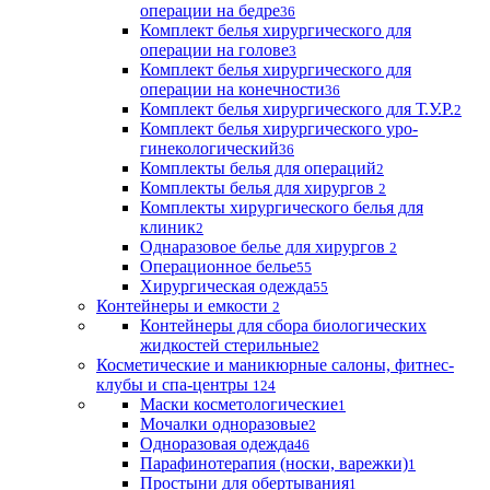
операции на бедре
36
Комплект белья хирургического для
операции на голове
3
Комплект белья хирургического для
операции на конечности
36
Комплект белья хирургического для Т.У.Р.
2
Комплект белья хирургического уро-
гинекологический
36
Комплекты белья для операций
2
Комплекты белья для хирургов
2
Комплекты хирургического белья для
клиник
2
Однаразовое белье для хирургов
2
Операционное белье
55
Хирургическая одежда
55
Контейнеры и емкости
2
Контейнеры для сбора биологических
жидкостей стерильные
2
Косметические и маникюрные салоны, фитнес-
клубы и спа-центры
124
Маски косметологические
1
Мочалки одноразовые
2
Одноразовая одежда
46
Парафинотерапия (носки, варежки)
1
Простыни для обертывания
1