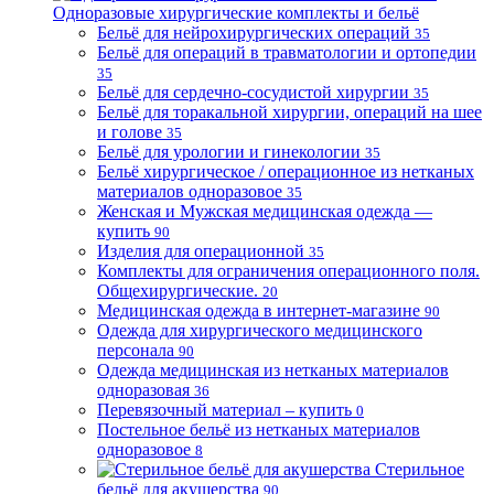
Одноразовые хирургические комплекты и бельё
Бельё для нейрохирургических операций
35
Бельё для операций в травматологии и ортопедии
35
Бельё для сердечно-сосудистой хирургии
35
Бельё для торакальной хирургии, операций на шее
и голове
35
Бельё для урологии и гинекологии
35
Бельё хирургическое / операционное из нетканых
материалов одноразовое
35
Женская и Мужская медицинская одежда —
купить
90
Изделия для операционной
35
Комплекты для ограничения операционного поля.
Общехирургические.
20
Медицинская одежда в интернет-магазине
90
Одежда для хирургического медицинского
персонала
90
Одежда медицинская из нетканых материалов
одноразовая
36
Перевязочный материал – купить
0
Постельное бельё из нетканых материалов
одноразовое
8
Стерильное
бельё для акушерства
90