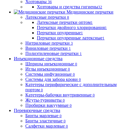
Хозтовары
36
Хозтовары и средства гигиены
32
Медицинские перчатки
Латексные перчатки
8
Латексные перчатки оптом
1
Перчатки двойного хлорирования
1
Перчатки опудренные
1
Перчатки опудренные латексные
1
Нитриловые перчатки
3
Виниловые перчатки
1
Полиэтиленовые перчатки
1
Инъекционные средства
Шприцы инъекционные
0
Иглы инъекционные
0
Системы инфузионные
0
Системы для забора крови
0
Катетеры перифирические с дополнительным
портом
0
Катетеры-бабочки внутривенные
0
Жгуты-турникеты
0
Пробирки вакуумные
0
Перевязочные средства
Бинты марлевые
0
Бинты эластичные
0
Салфетки марлевые
0