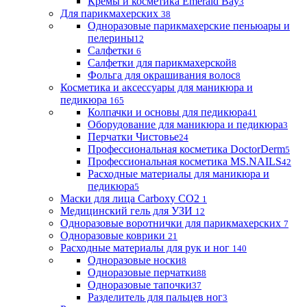
Кремы и косметика Emerald Bay
3
Для парикмахерских
38
Одноразовые парикмахерские пеньюары и
пелерины
12
Салфетки
6
Салфетки для парикмахерской
8
Фольга для окрашивания волос
8
Косметика и аксессуары для маникюра и
педикюра
165
Колпачки и основы для педикюра
41
Оборудование для маникюра и педикюра
3
Перчатки Чистовье
24
Профессиональная косметика DoctorDerm
5
Профессиональная косметика MS.NAILS
42
Расходные материалы для маникюра и
педикюра
5
Маски для лица Carboxy CO2
1
Медицинский гель для УЗИ
12
Одноразовые воротнички для парикмахерских
7
Одноразовые коврики
21
Расходные материалы для рук и ног
140
Одноразовые носки
8
Одноразовые перчатки
88
Одноразовые тапочки
37
Разделитель для пальцев ног
3