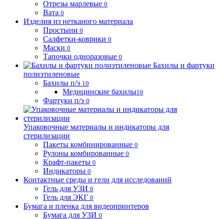
Отрезы марлевые
0
Вата
0
Изделия из нетканого материала
Простыни
0
Салфетки-коврики
0
Маски
0
Тапочки одноразовые
0
Бахилы и фартуки
полиэтиленовые
Бахилы п/э
10
Медицинские бахилы
10
Фартуки п/э
0
Упаковочные материалы и индикаторы для
стерилизации
Пакеты комбинированные
0
Рулоны комбированные
0
Крафт-пакеты
0
Индикаторы
0
Контактные среды и гели для исследований
Гель для УЗИ
0
Гель для ЭКГ
0
Бумага и пленка для видеопринтеров
Бумага для УЗИ
0