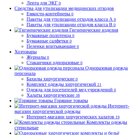
Лента для ЭКГ
0
Средства для утилизации медицинских отходов
Емкости-контейнеры
0
Пакеты для утилизации отходов класса А
0
Пакеты для утилизации отходов класса В
0
Гигиенические изделия
Бумажные полотенца
0
Бумажные салфетки
0
Пеленки впитывающие
0
Хозтовары
Журналы
0
Стаканчики одноразовые
0
Одноразовая одежда
персонала
Бахилы хирургические
0
Комплект одежды хирургической
21
Одежда для посетителей мед.учреждений
0
Халаты хирургические
38
Горящие товары
Интернет-
магазин хирургической одежды
Интернет-магазин хирургических халатов
19
Комплекты одежды
стерильные