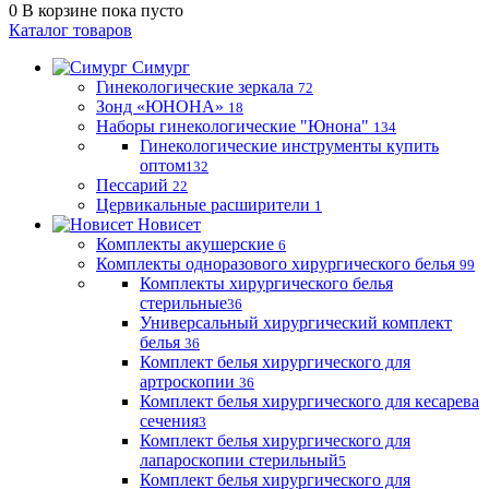
0
В корзине
пока пусто
Каталог товаров
Симург
Гинекологические зеркала
72
Зонд «ЮНОНА»
18
Наборы гинекологические "Юнона"
134
Гинекологические инструменты купить
оптом
132
Пессарий
22
Цервикальные расширители
1
Новисет
Комплекты акушерские
6
Комплекты одноразового хирургического белья
99
Комплекты хирургического белья
стерильные
36
Универсальный хирургический комплект
белья
36
Комплект белья хирургического для
артроскопии
36
Комплект белья хирургического для кесарева
сечения
3
Комплект белья хирургического для
лапароскопии стерильный
5
Комплект белья хирургического для