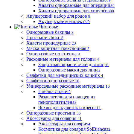
89
Халаты одноразовые для операций
89
Халаты одноразовые для хирургов
90
Акушерский набор для родов
9
Акушерские комплекты
9
Чистовье
Одноразовые бахилы
3
Простыни Люкс
8
Халаты процедурные
23
Маска защитная трехслойная
7
Одноразовые полотенца
9
Расходные материалы для головы
4
Защитный экран и очки для лица
1
Одноразовые маски для лица
2
Салфетки для медицинских клиник
4
Салфетки одноразовые
10
Универсальные расходные материалы
16
Плёнка стрейч
2
Разделители для пальцев из
пенополиэтилена
3
Чехлы для кушеток и кресел
11
Одноразовые простыни
56
Аксессуары для солярия
41
Аксессуары для солярия
4
Косметика для солярия SolBianca
32