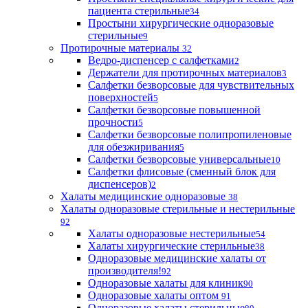
пациента стерильные
34
Простыни хирургические одноразовые
стерильные
9
Протирочные материалы
32
Ведро-диспенсер с салфетками
2
Держатели для протирочных материалов
3
Салфетки безворсовые для чувствительных
поверхностей
5
Салфетки безворсовые повышенной
прочности
5
Салфетки безворсовые полипропиленовые
для обезжиривания
5
Салфетки безворсовые универсальные
10
Салфетки флисовые (сменный блок для
диспенсеров)
2
Халаты медицинские одноразовые
38
Халаты одноразовые стерильные и нестерильные
92
Халаты одноразовые нестерильные
54
Халаты хирургические стерильные
38
Одноразовые медицинские халаты от
производителя!
92
Одноразовые халаты для клиник
90
Одноразовые халаты оптом
91
Одноразовые халаты стерильные