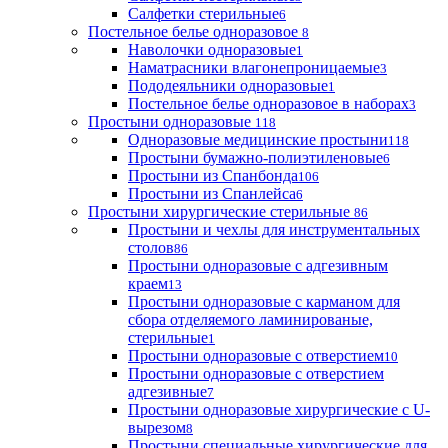
Салфетки стерильные
6
Постельное белье одноразовое
8
Наволочки одноразовые
1
Наматрасники влагонепроницаемые
3
Пододеяльники одноразовые
1
Постельное белье одноразовое в наборах
3
Простыни одноразовые
118
Одноразовые медицинские простыни
118
Простыни бумажно-полиэтиленовые
6
Простыни из Спанбонда
106
Простыни из Спанлейса
6
Простыни хирургические стерильные
86
Простыни и чехлы для инструментальных
столов
86
Простыни одноразовые с адгезивным
краем
13
Простыни одноразовые с карманом для
сбора отделяемого ламинированые,
стерильные
1
Простыни одноразовые с отверстием
10
Простыни одноразовые с отверстием
адгезивные
7
Простыни одноразовые хирургические с U-
вырезом
8
Простыни специальные хирургические для