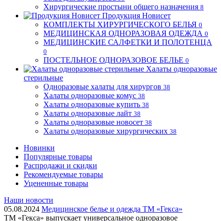
Хирургические простыни общего назначения
8
Продукция Новисет
КОМПЛЕКТЫ ХИРУРГИЧЕСКОГО БЕЛЬЯ
0
МЕДИЦИНСКАЯ ОДНОРАЗОВАЯ ОДЕЖДА
0
МЕДИЦИНСКИЕ САЛФЕТКИ И ПОЛОТЕНЦА
0
ПОСТЕЛЬНОЕ ОДНОРАЗОВОЕ БЕЛЬЕ
0
Халаты одноразовые
стерильные
Одноразовые халаты для хирургов
38
Халаты одноразовые комус
38
Халаты одноразовые купить
38
Халаты одноразовые лайт
38
Халаты одноразовые новосет
38
Халаты одноразовые хирургических
38
Новинки
Популярные товары
Распродажи и скидки
Рекомендуемые товары
Уцененные товары
Наши новости
05.08.2024
Медицинское белье и одежда ТМ «Гекса»
ТМ «Гекса» выпускает универсальное одноразовое