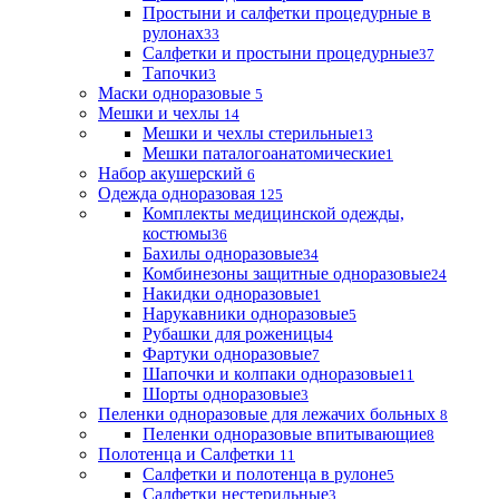
Простыни и салфетки процедурные в
рулонах
33
Салфетки и простыни процедурные
37
Тапочки
3
Маски одноразовые
5
Мешки и чехлы
14
Мешки и чехлы стерильные
13
Мешки паталогоанатомические
1
Набор акушерский
6
Одежда одноразовая
125
Комплекты медицинской одежды,
костюмы
36
Бахилы одноразовые
34
Комбинезоны защитные одноразовые
24
Накидки одноразовые
1
Нарукавники одноразовые
5
Рубашки для роженицы
4
Фартуки одноразовые
7
Шапочки и колпаки одноразовые
11
Шорты одноразовые
3
Пеленки одноразовые для лежачих больных
8
Пеленки одноразовые впитывающие
8
Полотенца и Салфетки
11
Салфетки и полотенца в рулоне
5
Салфетки нестерильные
3