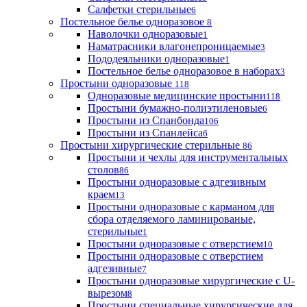
Салфетки стерильные
6
Постельное белье одноразовое
8
Наволочки одноразовые
1
Наматрасники влагонепроницаемые
3
Пододеяльники одноразовые
1
Постельное белье одноразовое в наборах
3
Простыни одноразовые
118
Одноразовые медицинские простыни
118
Простыни бумажно-полиэтиленовые
6
Простыни из Спанбонда
106
Простыни из Спанлейса
6
Простыни хирургические стерильные
86
Простыни и чехлы для инструментальных
столов
86
Простыни одноразовые с адгезивным
краем
13
Простыни одноразовые с карманом для
сбора отделяемого ламинированые,
стерильные
1
Простыни одноразовые с отверстием
10
Простыни одноразовые с отверстием
адгезивные
7
Простыни одноразовые хирургические с U-
вырезом
8
Простыни специальные хирургические для