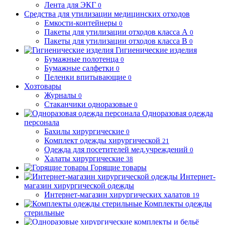
Лента для ЭКГ
0
Средства для утилизации медицинских отходов
Емкости-контейнеры
0
Пакеты для утилизации отходов класса А
0
Пакеты для утилизации отходов класса В
0
Гигиенические изделия
Бумажные полотенца
0
Бумажные салфетки
0
Пеленки впитывающие
0
Хозтовары
Журналы
0
Стаканчики одноразовые
0
Одноразовая одежда
персонала
Бахилы хирургические
0
Комплект одежды хирургической
21
Одежда для посетителей мед.учреждений
0
Халаты хирургические
38
Горящие товары
Интернет-
магазин хирургической одежды
Интернет-магазин хирургических халатов
19
Комплекты одежды
стерильные