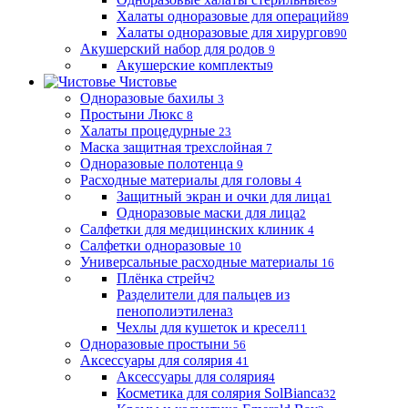
89
Халаты одноразовые для операций
89
Халаты одноразовые для хирургов
90
Акушерский набор для родов
9
Акушерские комплекты
9
Чистовье
Одноразовые бахилы
3
Простыни Люкс
8
Халаты процедурные
23
Маска защитная трехслойная
7
Одноразовые полотенца
9
Расходные материалы для головы
4
Защитный экран и очки для лица
1
Одноразовые маски для лица
2
Салфетки для медицинских клиник
4
Салфетки одноразовые
10
Универсальные расходные материалы
16
Плёнка стрейч
2
Разделители для пальцев из
пенополиэтилена
3
Чехлы для кушеток и кресел
11
Одноразовые простыни
56
Аксессуары для солярия
41
Аксессуары для солярия
4
Косметика для солярия SolBianca
32