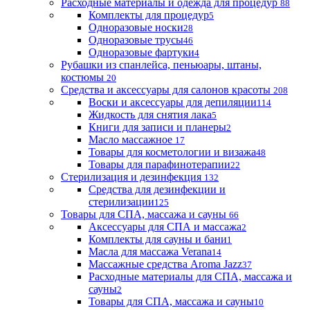
Расходные материалы и одежда для процедур
88
Комплекты для процедур
5
Одноразовые носки
28
Одноразовые трусы
46
Одноразовые фартуки
4
Рубашки из спанлейса, пеньюары, штаны,
костюмы
20
Средства и аксессуары для салонов красоты
208
Воски и аксессуары для депиляции
114
Жидкость для снятия лака
5
Книги для записи и планеры
2
Масло массажное
17
Товары для косметологии и визажа
48
Товары для парафинотерапии
22
Стерилизация и дезинфекция
132
Средства для дезинфекции и
стерилизации
125
Товары для СПА, массажа и сауны
66
Аксессуары для СПА и массажа
2
Комплекты для сауны и бани
1
Масла для массажа Verana
14
Массажные средства Aroma Jazz
37
Расходные материалы для СПА, массажа и
сауны
2
Товары для СПА, массажа и сауны
10