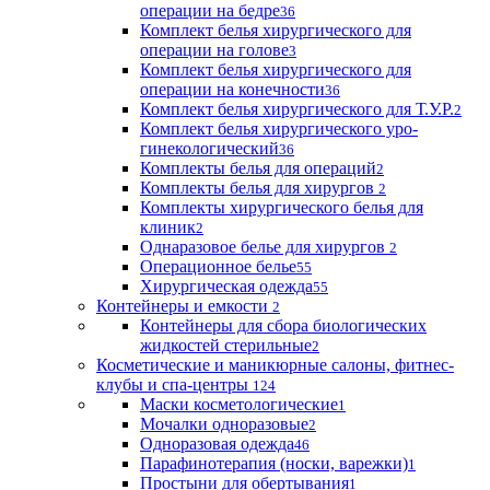
операции на бедре
36
Комплект белья хирургического для
операции на голове
3
Комплект белья хирургического для
операции на конечности
36
Комплект белья хирургического для Т.У.Р.
2
Комплект белья хирургического уро-
гинекологический
36
Комплекты белья для операций
2
Комплекты белья для хирургов
2
Комплекты хирургического белья для
клиник
2
Однаразовое белье для хирургов
2
Операционное белье
55
Хирургическая одежда
55
Контейнеры и емкости
2
Контейнеры для сбора биологических
жидкостей стерильные
2
Косметические и маникюрные салоны, фитнес-
клубы и спа-центры
124
Маски косметологические
1
Мочалки одноразовые
2
Одноразовая одежда
46
Парафинотерапия (носки, варежки)
1
Простыни для обертывания
1