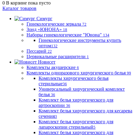
0
В корзине
пока пусто
Каталог товаров
Симург
Гинекологические зеркала
72
Зонд «ЮНОНА»
18
Наборы гинекологические "Юнона"
134
Гинекологические инструменты купить
оптом
132
Пессарий
22
Цервикальные расширители
1
Новисет
Комплекты акушерские
6
Комплекты одноразового хирургического белья
99
Комплекты хирургического белья
стерильные
36
Универсальный хирургический комплект
белья
36
Комплект белья хирургического для
артроскопии
36
Комплект белья хирургического для кесарева
сечения
3
Комплект белья хирургического для
лапароскопии стерильный
5
Комплект белья хирургического для