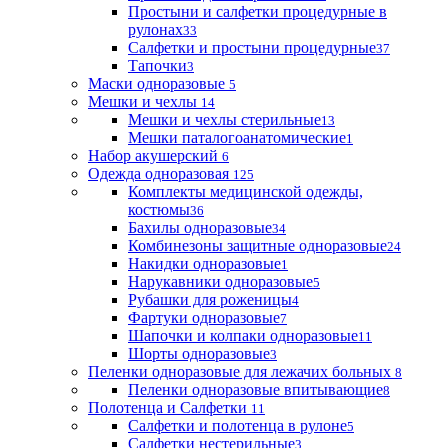
Простыни и салфетки процедурные в
рулонах
33
Салфетки и простыни процедурные
37
Тапочки
3
Маски одноразовые
5
Мешки и чехлы
14
Мешки и чехлы стерильные
13
Мешки паталогоанатомические
1
Набор акушерский
6
Одежда одноразовая
125
Комплекты медицинской одежды,
костюмы
36
Бахилы одноразовые
34
Комбинезоны защитные одноразовые
24
Накидки одноразовые
1
Нарукавники одноразовые
5
Рубашки для роженицы
4
Фартуки одноразовые
7
Шапочки и колпаки одноразовые
11
Шорты одноразовые
3
Пеленки одноразовые для лежачих больных
8
Пеленки одноразовые впитывающие
8
Полотенца и Салфетки
11
Салфетки и полотенца в рулоне
5
Салфетки нестерильные
3