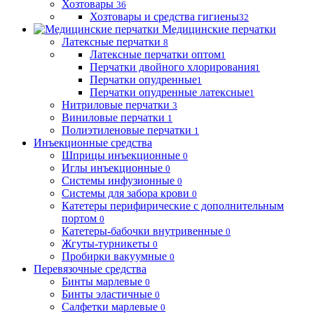
Хозтовары
36
Хозтовары и средства гигиены
32
Медицинские перчатки
Латексные перчатки
8
Латексные перчатки оптом
1
Перчатки двойного хлорирования
1
Перчатки опудренные
1
Перчатки опудренные латексные
1
Нитриловые перчатки
3
Виниловые перчатки
1
Полиэтиленовые перчатки
1
Инъекционные средства
Шприцы инъекционные
0
Иглы инъекционные
0
Системы инфузионные
0
Системы для забора крови
0
Катетеры перифирические с дополнительным
портом
0
Катетеры-бабочки внутривенные
0
Жгуты-турникеты
0
Пробирки вакуумные
0
Перевязочные средства
Бинты марлевые
0
Бинты эластичные
0
Салфетки марлевые
0