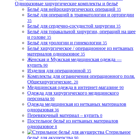
Одноразовые хирургические комплекты и бельё
Бельё для нейрохирургических операций
35
Бельё для операций в травматологии и ортопедии
35
Бельё для сердечно-сосудистой хирургии
35
Бельё для торакальной хирургии, операций на шее
и голове
35
Бельё для урологии и гинекологии
35
Бельё хирургическое / операционное из нетканых
материалов одноразовое
35
Женская и Мужская медицинская одежда —
купить
90
Изделия для операционной
35
Комплекты для ограничения операционного поля.
Общехирургические.
20
Медицинская одежда в интернет-магазине
90
Одежда для хирургического медицинского
персонала
90
Одежда медицинская из нетканых материалов
одноразовая
36
Перевязочный материал – купить
0
Постельное бельё из нетканых материалов
одноразовое
8
Стерильное
бельё для акушерства
90