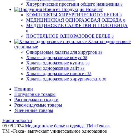
Хирургические простыни общего назначения
8
Продукция Новисет
КОМПЛЕКТЫ ХИРУРГИЧЕСКОГО БЕЛЬЯ
0
МЕДИЦИНСКАЯ ОДНОРАЗОВАЯ ОДЕЖДА
0
МЕДИЦИНСКИЕ САЛФЕТКИ И ПОЛОТЕНЦА
0
ПОСТЕЛЬНОЕ ОДНОРАЗОВОЕ БЕЛЬЕ
0
Халаты одноразовые
стерильные
Одноразовые халаты для хирургов
38
Халаты одноразовые комус
38
Халаты одноразовые купить
38
Халаты одноразовые лайт
38
Халаты одноразовые новосет
38
Халаты одноразовые хирургических
38
Новинки
Популярные товары
Распродажи и скидки
Рекомендуемые товары
Уцененные товары
Наши новости
05.08.2024
Медицинское белье и одежда ТМ «Гекса»
ТМ «Гекса» выпускает универсальное одноразовое