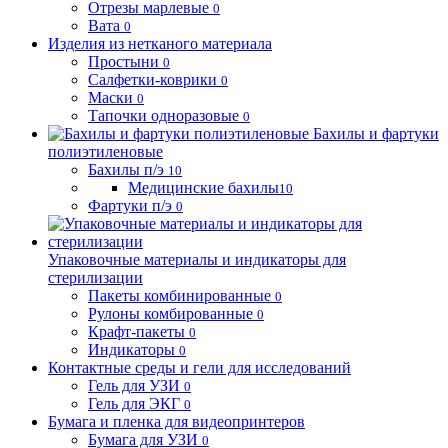
Отрезы марлевые
0
Вата
0
Изделия из нетканого материала
Простыни
0
Салфетки-коврики
0
Маски
0
Тапочки одноразовые
0
Бахилы и фартуки
полиэтиленовые
Бахилы п/э
10
Медицинские бахилы
10
Фартуки п/э
0
Упаковочные материалы и индикаторы для
стерилизации
Пакеты комбинированные
0
Рулоны комбированные
0
Крафт-пакеты
0
Индикаторы
0
Контактные среды и гели для исследований
Гель для УЗИ
0
Гель для ЭКГ
0
Бумага и пленка для видеопринтеров
Бумага для УЗИ
0