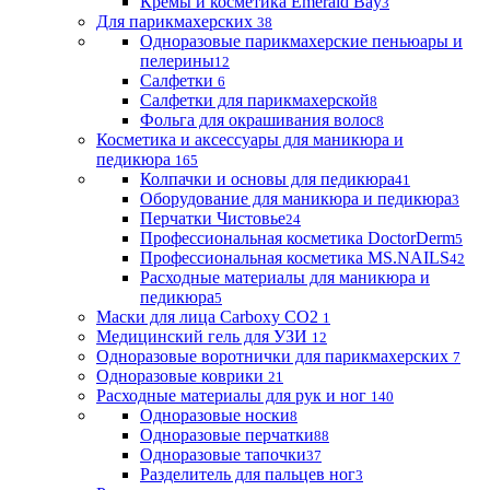
Кремы и косметика Emerald Bay
3
Для парикмахерских
38
Одноразовые парикмахерские пеньюары и
пелерины
12
Салфетки
6
Салфетки для парикмахерской
8
Фольга для окрашивания волос
8
Косметика и аксессуары для маникюра и
педикюра
165
Колпачки и основы для педикюра
41
Оборудование для маникюра и педикюра
3
Перчатки Чистовье
24
Профессиональная косметика DoctorDerm
5
Профессиональная косметика MS.NAILS
42
Расходные материалы для маникюра и
педикюра
5
Маски для лица Carboxy CO2
1
Медицинский гель для УЗИ
12
Одноразовые воротнички для парикмахерских
7
Одноразовые коврики
21
Расходные материалы для рук и ног
140
Одноразовые носки
8
Одноразовые перчатки
88
Одноразовые тапочки
37
Разделитель для пальцев ног
3