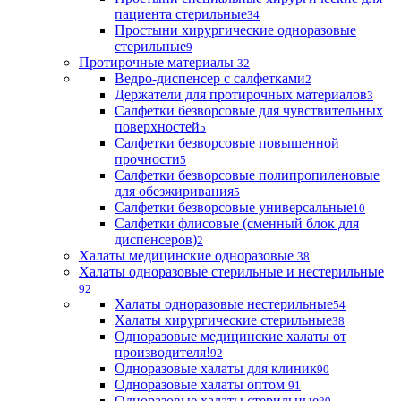
пациента стерильные
34
Простыни хирургические одноразовые
стерильные
9
Протирочные материалы
32
Ведро-диспенсер с салфетками
2
Держатели для протирочных материалов
3
Салфетки безворсовые для чувствительных
поверхностей
5
Салфетки безворсовые повышенной
прочности
5
Салфетки безворсовые полипропиленовые
для обезжиривания
5
Салфетки безворсовые универсальные
10
Салфетки флисовые (сменный блок для
диспенсеров)
2
Халаты медицинские одноразовые
38
Халаты одноразовые стерильные и нестерильные
92
Халаты одноразовые нестерильные
54
Халаты хирургические стерильные
38
Одноразовые медицинские халаты от
производителя!
92
Одноразовые халаты для клиник
90
Одноразовые халаты оптом
91
Одноразовые халаты стерильные