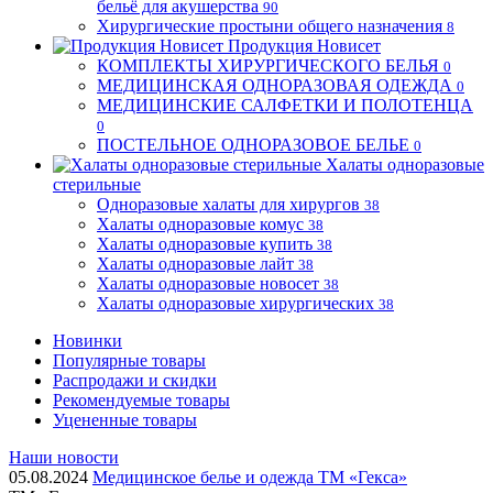
бельё для акушерства
90
Хирургические простыни общего назначения
8
Продукция Новисет
КОМПЛЕКТЫ ХИРУРГИЧЕСКОГО БЕЛЬЯ
0
МЕДИЦИНСКАЯ ОДНОРАЗОВАЯ ОДЕЖДА
0
МЕДИЦИНСКИЕ САЛФЕТКИ И ПОЛОТЕНЦА
0
ПОСТЕЛЬНОЕ ОДНОРАЗОВОЕ БЕЛЬЕ
0
Халаты одноразовые
стерильные
Одноразовые халаты для хирургов
38
Халаты одноразовые комус
38
Халаты одноразовые купить
38
Халаты одноразовые лайт
38
Халаты одноразовые новосет
38
Халаты одноразовые хирургических
38
Новинки
Популярные товары
Распродажи и скидки
Рекомендуемые товары
Уцененные товары
Наши новости
05.08.2024
Медицинское белье и одежда ТМ «Гекса»