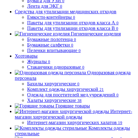
Бумага для УЗИ
0
Лента для ЭКГ
0
Средства для утилизации медицинских отходов
Емкости-контейнеры
0
Пакеты для утилизации отходов класса А
0
Пакеты для утилизации отходов класса В
0
Гигиенические изделия
Бумажные полотенца
0
Бумажные салфетки
0
Пеленки впитывающие
0
Хозтовары
Журналы
0
Стаканчики одноразовые
0
Одноразовая одежда
персонала
Бахилы хирургические
0
Комплект одежды хирургической
21
Одежда для посетителей мед.учреждений
0
Халаты хирургические
38
Горящие товары
Интернет-
магазин хирургической одежды
Интернет-магазин хирургических халатов
19
Комплекты одежды
стерильные