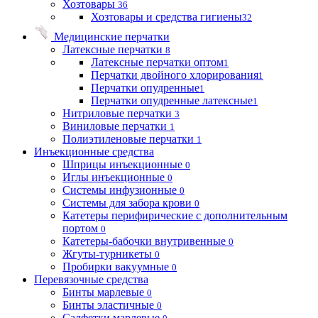
Хозтовары
36
Хозтовары и средства гигиены
32
Медицинские перчатки
Латексные перчатки
8
Латексные перчатки оптом
1
Перчатки двойного хлорирования
1
Перчатки опудренные
1
Перчатки опудренные латексные
1
Нитриловые перчатки
3
Виниловые перчатки
1
Полиэтиленовые перчатки
1
Инъекционные средства
Шприцы инъекционные
0
Иглы инъекционные
0
Системы инфузионные
0
Системы для забора крови
0
Катетеры перифирические с дополнительным
портом
0
Катетеры-бабочки внутривенные
0
Жгуты-турникеты
0
Пробирки вакуумные
0
Перевязочные средства
Бинты марлевые
0
Бинты эластичные
0
Салфетки марлевые