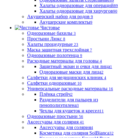
89
Халаты одноразовые для операций
89
Халаты одноразовые для хирургов
90
Акушерский набор для родов
9
Акушерские комплекты
9
Чистовье
Одноразовые бахилы
3
Простыни Люкс
8
Халаты процедурные
23
Маска защитная трехслойная
7
Одноразовые полотенца
9
Расходные материалы для головы
4
Защитный экран и очки для лица
1
Одноразовые маски для лица
2
Салфетки для медицинских клиник
4
Салфетки одноразовые
10
Универсальные расходные материалы
16
Плёнка стрейч
2
Разделители для пальцев из
пенополиэтилена
3
Чехлы для кушеток и кресел
11
Одноразовые простыни
56
Аксессуары для солярия
41
Аксессуары для солярия
4
Косметика для солярия SolBianca
32