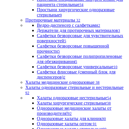
пациента стерильные
34
Простыни хирургические одноразовые
стерильные
9
Протирочные материалы
32
Ведро-диспенсер с салфетками
2
Держатели для протирочных материалов
3
Салфетки безворсовые для чувствительных
поверхностей
5
Салфетки безворсовые повышенной
прочности
5
Салфетки безворсовые полипропиленовые
для обезжиривания
5
Салфетки безворсовые универсальные
10
Салфетки флисовые (сменный блок для
диспенсеров)
2
Халаты медицинские одноразовые
38
Халаты одноразовые стерильные и нестерильные
92
Халаты одноразовые нестерильные
54
Халаты хирургические стерильные
38
Одноразовые медицинские халаты от
производителя!
92
Одноразовые халаты для клиник
90
Одноразовые халаты оптом
91
Одноразовые халаты стерильные