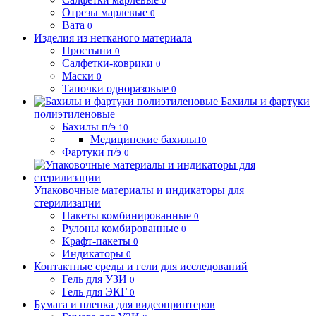
0
Отрезы марлевые
0
Вата
0
Изделия из нетканого материала
Простыни
0
Салфетки-коврики
0
Маски
0
Тапочки одноразовые
0
Бахилы и фартуки
полиэтиленовые
Бахилы п/э
10
Медицинские бахилы
10
Фартуки п/э
0
Упаковочные материалы и индикаторы для
стерилизации
Пакеты комбинированные
0
Рулоны комбированные
0
Крафт-пакеты
0
Индикаторы
0
Контактные среды и гели для исследований
Гель для УЗИ
0
Гель для ЭКГ
0
Бумага и пленка для видеопринтеров