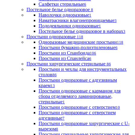
Салфетки стерильные
6
Постельное белье одноразовое
8
Наволочки одноразовые
1
Наматрасники влагонепроницаемые
3
Пододеяльники одноразовые
1
Постельное белье одноразовое в наборах
3
Простыни одноразовые
118
Одноразовые медицинские простыни
118
Простыни бумажно-полиэтиленовые
6
Простыни из Спанбонда
106
Простыни из Спанлейса
6
Простыни хирургические стерильные
86
Простыни и чехлы для инструментальных
столов
86
Простыни одноразовые с адгезивным
краем
13
Простыни одноразовые с карманом для
сбора отделяемого ламинированые,
стерильные
1
Простыни одноразовые с отверстием
10
Простыни одноразовые с отверстием
адгезивные
7
Простыни одноразовые хирургические с U-
вырезом
8
Простыни специальные хирургические для