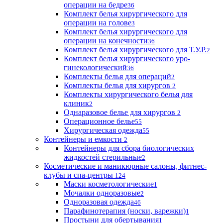
операции на бедре
36
Комплект белья хирургического для
операции на голове
3
Комплект белья хирургического для
операции на конечности
36
Комплект белья хирургического для Т.У.Р.
2
Комплект белья хирургического уро-
гинекологический
36
Комплекты белья для операций
2
Комплекты белья для хирургов
2
Комплекты хирургического белья для
клиник
2
Однаразовое белье для хирургов
2
Операционное белье
55
Хирургическая одежда
55
Контейнеры и емкости
2
Контейнеры для сбора биологических
жидкостей стерильные
2
Косметические и маникюрные салоны, фитнес-
клубы и спа-центры
124
Маски косметологические
1
Мочалки одноразовые
2
Одноразовая одежда
46
Парафинотерапия (носки, варежки)
1
Простыни для обертывания
1