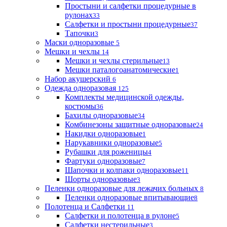
Простыни и салфетки процедурные в
рулонах
33
Салфетки и простыни процедурные
37
Тапочки
3
Маски одноразовые
5
Мешки и чехлы
14
Мешки и чехлы стерильные
13
Мешки паталогоанатомические
1
Набор акушерский
6
Одежда одноразовая
125
Комплекты медицинской одежды,
костюмы
36
Бахилы одноразовые
34
Комбинезоны защитные одноразовые
24
Накидки одноразовые
1
Нарукавники одноразовые
5
Рубашки для роженицы
4
Фартуки одноразовые
7
Шапочки и колпаки одноразовые
11
Шорты одноразовые
3
Пеленки одноразовые для лежачих больных
8
Пеленки одноразовые впитывающие
8
Полотенца и Салфетки
11
Салфетки и полотенца в рулоне
5
Салфетки нестерильные
3