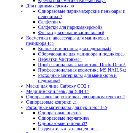
Кремы и косметика Emerald Bay
3
Для парикмахерских
38
Одноразовые парикмахерские пеньюары и
пелерины
12
Салфетки
6
Салфетки для парикмахерской
8
Фольга для окрашивания волос
8
Косметика и аксессуары для маникюра и
педикюра
165
Колпачки и основы для педикюра
41
Оборудование для маникюра и педикюра
3
Перчатки Чистовье
24
Профессиональная косметика DoctorDerm
5
Профессиональная косметика MS.NAILS
42
Расходные материалы для маникюра и
педикюра
5
Маски для лица Carboxy CO2
1
Медицинский гель для УЗИ
12
Одноразовые воротнички для парикмахерских
7
Одноразовые коврики
21
Расходные материалы для рук и ног
140
Одноразовые носки
8
Одноразовые перчатки
88
Одноразовые тапочки
37
Разделитель для пальцев ног
3