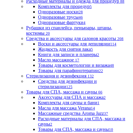
Расходные материалы и одежда для процедур
88
Комплекты для процедур
5
Одноразовые носки
28
Одноразовые трусы
46
Одноразовые фартуки
4
Рубашки из спанлейса, пеньюары, штаны,
костюмы
20
Средства и аксессуары для салонов красоты
208
Воски и аксессуары для депиляции
114
Жидкость для снятия лака
5
Книги для записи и планеры
2
Масло массажное
17
Товары для косметологии и визажа
48
Товары для парафинотерапии
22
Стерилизация и дезинфекция
132
Средства для дезинфекции и
стерилизации
125
Товары для СПА, массажа и сауны
66
Аксессуары для СПА и массажа
2
Комплекты для сауны и бани
1
Масла для массажа Verana
14
Массажные средства Aroma Jazz
37
Расходные материалы для СПА, массажа и
сауны
2
Товары для СПА, массажа и сауны
10