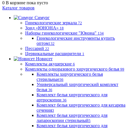
0
В корзине
пока пусто
Каталог товаров
Симург
Гинекологические зеркала
72
Зонд «ЮНОНА»
18
Наборы гинекологические "Юнона"
134
Гинекологические инструменты купить
оптом
132
Пессарий
22
Цервикальные расширители
1
Новисет
Комплекты акушерские
6
Комплекты одноразового хирургического белья
99
Комплекты хирургического белья
стерильные
36
Универсальный хирургический комплект
белья
36
Комплект белья хирургического для
артроскопии
36
Комплект белья хирургического для кесарева
сечения
3
Комплект белья хирургического для
лапароскопии стерильный
5
Комплект белья хирургического для