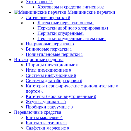
Хозтовары
36
Хозтовары и средства гигиены
32
Медицинские перчатки
Латексные перчатки
8
Латексные перчатки оптом
1
Перчатки двойного хлорирования
1
Перчатки опудренные
1
Перчатки опудренные латексные
1
Нитриловые перчатки
3
Виниловые перчатки
1
Полиэтиленовые перчатки
1
Инъекционные средства
Шприцы инъекционные
0
Иглы инъекционные
0
Системы инфузионные
0
Системы для забора крови
0
Катетеры перифирические с дополнительным
портом
0
Катетеры-бабочки внутривенные
0
Жгуты-турникеты
0
Пробирки вакуумные
0
Перевязочные средства
Бинты марлевые
0
Бинты эластичные
0
Салфетки марлевые
0