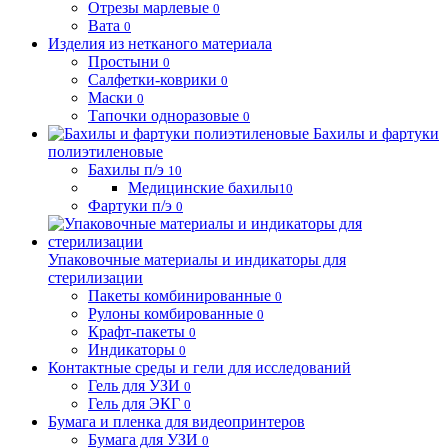
Отрезы марлевые
0
Вата
0
Изделия из нетканого материала
Простыни
0
Салфетки-коврики
0
Маски
0
Тапочки одноразовые
0
Бахилы и фартуки
полиэтиленовые
Бахилы п/э
10
Медицинские бахилы
10
Фартуки п/э
0
Упаковочные материалы и индикаторы для
стерилизации
Пакеты комбинированные
0
Рулоны комбированные
0
Крафт-пакеты
0
Индикаторы
0
Контактные среды и гели для исследований
Гель для УЗИ
0
Гель для ЭКГ
0
Бумага и пленка для видеопринтеров
Бумага для УЗИ
0