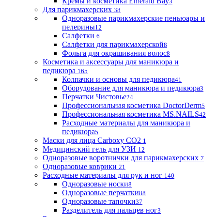
Кремы и косметика Emerald Bay
3
Для парикмахерских
38
Одноразовые парикмахерские пеньюары и
пелерины
12
Салфетки
6
Салфетки для парикмахерской
8
Фольга для окрашивания волос
8
Косметика и аксессуары для маникюра и
педикюра
165
Колпачки и основы для педикюра
41
Оборудование для маникюра и педикюра
3
Перчатки Чистовье
24
Профессиональная косметика DoctorDerm
5
Профессиональная косметика MS.NAILS
42
Расходные материалы для маникюра и
педикюра
5
Маски для лица Carboxy CO2
1
Медицинский гель для УЗИ
12
Одноразовые воротнички для парикмахерских
7
Одноразовые коврики
21
Расходные материалы для рук и ног
140
Одноразовые носки
8
Одноразовые перчатки
88
Одноразовые тапочки
37
Разделитель для пальцев ног
3