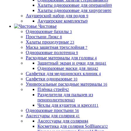
89
Халаты одноразовые для операций
89
Халаты одноразовые для хирургов
90
Акушерский набор для родов
9
Акушерские комплекты
9
Чистовье
Одноразовые бахилы
3
Простыни Люкс
8
Халаты процедурные
23
Маска защитная трехслойная
7
Одноразовые полотенца
9
Расходные материалы для головы
4
Защитный экран и очки для лица
1
Одноразовые маски для лица
2
Салфетки для медицинских клиник
4
Салфетки одноразовые
10
Универсальные расходные материалы
16
Плёнка стрейч
2
Разделители для пальцев из
пенополиэтилена
3
Чехлы для кушеток и кресел
11
Одноразовые простыни
56
Аксессуары для солярия
41
Аксессуары для солярия
4
Косметика для солярия SolBianca
32