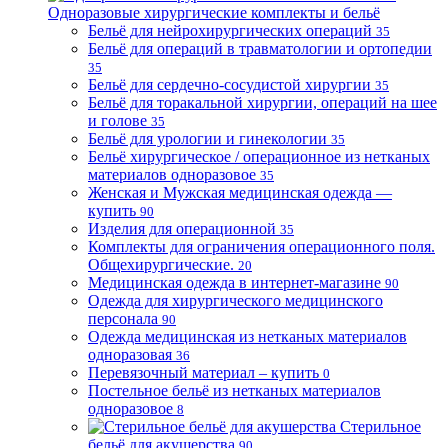
Одноразовые хирургические комплекты и бельё
Бельё для нейрохирургических операций
35
Бельё для операций в травматологии и ортопедии
35
Бельё для сердечно-сосудистой хирургии
35
Бельё для торакальной хирургии, операций на шее
и голове
35
Бельё для урологии и гинекологии
35
Бельё хирургическое / операционное из нетканых
материалов одноразовое
35
Женская и Мужская медицинская одежда —
купить
90
Изделия для операционной
35
Комплекты для ограничения операционного поля.
Общехирургические.
20
Медицинская одежда в интернет-магазине
90
Одежда для хирургического медицинского
персонала
90
Одежда медицинская из нетканых материалов
одноразовая
36
Перевязочный материал – купить
0
Постельное бельё из нетканых материалов
одноразовое
8
Стерильное
бельё для акушерства
90