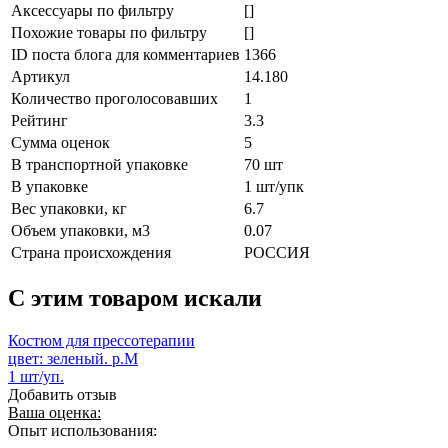
Аксессуары по фильтру
[]
Похожие товары по фильтру
[]
ID поста блога для комментариев
1366
Артикул
14.180
Количество проголосовавших
1
Рейтинг
3.3
Сумма оценок
5
В транспортной упаковке
70 шт
В упаковке
1 шт/упк
Вес упаковки, кг
6.7
Объем упаковки, м3
0.07
Страна происхождения
РОССИЯ
C этим товаром искали
Костюм для прессотерапии
цвет: зеленый. р.М
1 шт/уп.
Добавить отзыв
Ваша оценка:
Опыт использования: