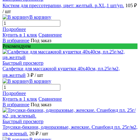
Костюм для прессотерапии, цвет: желтый. р.XL,1 шт/уп.
105 ₽
/ шт
В корзину
Подробнее
Купить в 1 клик
Сравнение
В избранное
Под заказ
Рекомендуем
Быстрый просмотр
Салфетки для массажной кушетки 40х40см, пл.25г/м2,
цв.желтый
3 ₽
/ шт
В корзину
Подробнее
Купить в 1 клик
Сравнение
В избранное
Под заказ
Быстрый просмотр
Трусики-бикини, одноразовые, женские. Спанбонд пл. 25г/м2,
цв.зеленый.
20 ₽
/ шт
В корзину