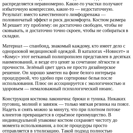
распределяется неравномерно. Какие-то участки получают
избыточную компрессию, какие-то — недостаточную.
Результат: вместо качественного лимфодренажа —
половинчатый эффект и риск дискомфорта. Костюм размера
M решает эту проблему: он достаточно свободен, чтобы не
сковывать, и достаточно точно скроен, чтобы не собираться в
складки.
Материал — спанбонд, знакомый каждому, кто имеет дело с
одноразовой медицинской одеждой. В каталогах «Новисет» и
«Комус» этот нетканый полипропилен представлен в десятках
наименований, и везде его ценят за сочетание лёгкости и
прочности. Зелёный цвет здесь не просто дизайнерское
решение. Он хорошо заметен на фоне белого интерьера
процедурной, что удобно при сортировке белья после
использования. Плюс он ассоциируется с экологичностью и
здоровьем — немаловажный психологический нюанс.
Конструкция костюма лаконична: брюки и туника. Никаких
пуговиц, молний и завязок — только мягкая резинка на поясе.
Надеть и снять можно за минуту, что при плотном потоке
клиентов превращается в серьёзное преимущество. В
индивидуальной упаковке костюм сохраняет чистоту до
момента использования, а после процедуры просто
отправляется в утилизацию. Такой подход полностью