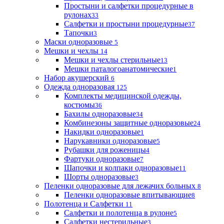
Простыни и салфетки процедурные в
рулонах
33
Салфетки и простыни процедурные
37
Тапочки
3
Маски одноразовые
5
Мешки и чехлы
14
Мешки и чехлы стерильные
13
Мешки паталогоанатомические
1
Набор акушерский
6
Одежда одноразовая
125
Комплекты медицинской одежды,
костюмы
36
Бахилы одноразовые
34
Комбинезоны защитные одноразовые
24
Накидки одноразовые
1
Нарукавники одноразовые
5
Рубашки для роженицы
4
Фартуки одноразовые
7
Шапочки и колпаки одноразовые
11
Шорты одноразовые
3
Пеленки одноразовые для лежачих больных
8
Пеленки одноразовые впитывающие
8
Полотенца и Салфетки
11
Салфетки и полотенца в рулоне
5
Салфетки нестерильные
3