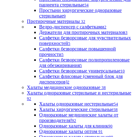
пациента стерильные
34
Простыни хирургические одноразовые
стерильные
9
Протирочные материалы
32
Ведро-диспенсер с салфетками
2
Держатели для протирочных материалов
3
Салфетки безворсовые для чувствительных
поверхностей
5
Салфетки безворсовые повышенной
прочности
5
Салфетки безворсовые полипропиленовые
для обезжиривания
5
Салфетки безворсовые универсальные
10
Салфетки флисовые (сменный блок для
диспенсеров)
2
Халаты медицинские одноразовые
38
Халаты одноразовые стерильные и нестерильные
92
Халаты одноразовые нестерильные
54
Халаты хирургические стерильные
38
Одноразовые медицинские халаты от
производителя!
92
Одноразовые халаты для клиник
90
Одноразовые халаты оптом
91
Одноразовые халаты стерильные