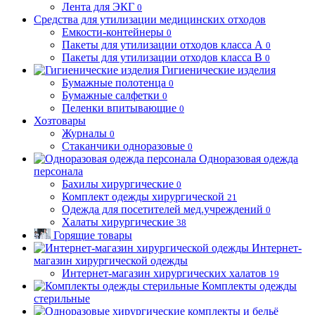
Лента для ЭКГ
0
Средства для утилизации медицинских отходов
Емкости-контейнеры
0
Пакеты для утилизации отходов класса А
0
Пакеты для утилизации отходов класса В
0
Гигиенические изделия
Бумажные полотенца
0
Бумажные салфетки
0
Пеленки впитывающие
0
Хозтовары
Журналы
0
Стаканчики одноразовые
0
Одноразовая одежда
персонала
Бахилы хирургические
0
Комплект одежды хирургической
21
Одежда для посетителей мед.учреждений
0
Халаты хирургические
38
Горящие товары
Интернет-
магазин хирургической одежды
Интернет-магазин хирургических халатов
19
Комплекты одежды
стерильные