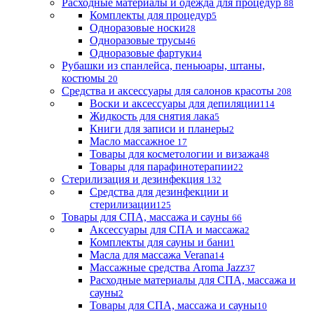
Расходные материалы и одежда для процедур
88
Комплекты для процедур
5
Одноразовые носки
28
Одноразовые трусы
46
Одноразовые фартуки
4
Рубашки из спанлейса, пеньюары, штаны,
костюмы
20
Средства и аксессуары для салонов красоты
208
Воски и аксессуары для депиляции
114
Жидкость для снятия лака
5
Книги для записи и планеры
2
Масло массажное
17
Товары для косметологии и визажа
48
Товары для парафинотерапии
22
Стерилизация и дезинфекция
132
Средства для дезинфекции и
стерилизации
125
Товары для СПА, массажа и сауны
66
Аксессуары для СПА и массажа
2
Комплекты для сауны и бани
1
Масла для массажа Verana
14
Массажные средства Aroma Jazz
37
Расходные материалы для СПА, массажа и
сауны
2
Товары для СПА, массажа и сауны
10