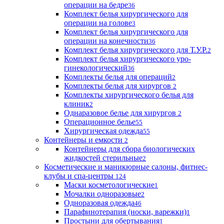
операции на бедре
36
Комплект белья хирургического для
операции на голове
3
Комплект белья хирургического для
операции на конечности
36
Комплект белья хирургического для Т.У.Р.
2
Комплект белья хирургического уро-
гинекологический
36
Комплекты белья для операций
2
Комплекты белья для хирургов
2
Комплекты хирургического белья для
клиник
2
Однаразовое белье для хирургов
2
Операционное белье
55
Хирургическая одежда
55
Контейнеры и емкости
2
Контейнеры для сбора биологических
жидкостей стерильные
2
Косметические и маникюрные салоны, фитнес-
клубы и спа-центры
124
Маски косметологические
1
Мочалки одноразовые
2
Одноразовая одежда
46
Парафинотерапия (носки, варежки)
1
Простыни для обертывания
1