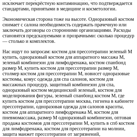
исключает перекрёстную контаминацию, что подтверждается
стандартами, принятыми в медицине и косметологии.
Экономическая сторона тоже на высоте. Одноразовый костюм
снимает с салона необходимость содержать прачечную или
заключать договоры со сторонними организациями. Расходы
становятся предсказуемыми и прозрачными: сколько процедур
— столько и комплектов.
Нас ищут по запросам: костюм для прессотерапии зеленый M
купить, одноразовый костюм для аппаратного массажа M,
зеленый комбинезон для лимфодренажа, костюм спанбонд
размер M, купить костюм для прессотерапии размер М,
столмер костюм для прессотерапии M, новисет одноразовые
костюмы, комус одежда для спа салонов, костюм для
массажных процедур, защитный комбинезон для спа,
одноразовый костюм медицинский зеленый, костюм для
моделирования фигуры, зеленый спанбонд костюм M, где
купить костюм для прессотерапии москва, гигиена в кабинете
прессотерапии, одноразовая одежда для салонов красоты,
костюм для аппаратного лимфодренажа M, костюм для
пневмомассажа, размер M одноразовый комбинезон, оптовая
продажа костюмов для прессотерапии M, купить в спб костюм
для лимфодренажа, костюм для прессотерапии на молнии,
защита манжет прессотерапии от загрязнений,