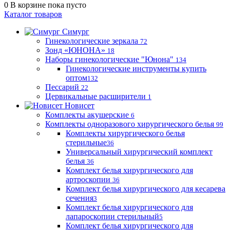
0
В корзине
пока пусто
Каталог товаров
Симург
Гинекологические зеркала
72
Зонд «ЮНОНА»
18
Наборы гинекологические "Юнона"
134
Гинекологические инструменты купить
оптом
132
Пессарий
22
Цервикальные расширители
1
Новисет
Комплекты акушерские
6
Комплекты одноразового хирургического белья
99
Комплекты хирургического белья
стерильные
36
Универсальный хирургический комплект
белья
36
Комплект белья хирургического для
артроскопии
36
Комплект белья хирургического для кесарева
сечения
3
Комплект белья хирургического для
лапароскопии стерильный
5
Комплект белья хирургического для