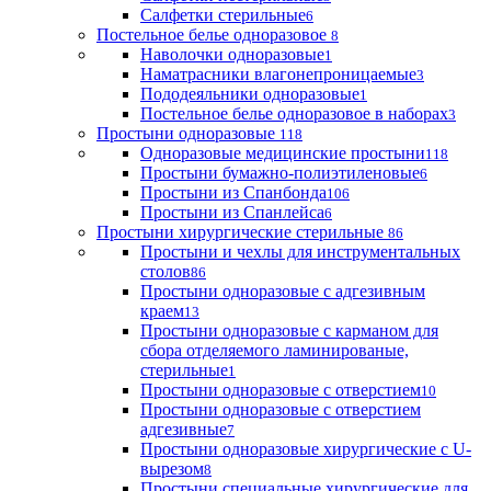
Салфетки стерильные
6
Постельное белье одноразовое
8
Наволочки одноразовые
1
Наматрасники влагонепроницаемые
3
Пододеяльники одноразовые
1
Постельное белье одноразовое в наборах
3
Простыни одноразовые
118
Одноразовые медицинские простыни
118
Простыни бумажно-полиэтиленовые
6
Простыни из Спанбонда
106
Простыни из Спанлейса
6
Простыни хирургические стерильные
86
Простыни и чехлы для инструментальных
столов
86
Простыни одноразовые с адгезивным
краем
13
Простыни одноразовые с карманом для
сбора отделяемого ламинированые,
стерильные
1
Простыни одноразовые с отверстием
10
Простыни одноразовые с отверстием
адгезивные
7
Простыни одноразовые хирургические с U-
вырезом
8
Простыни специальные хирургические для