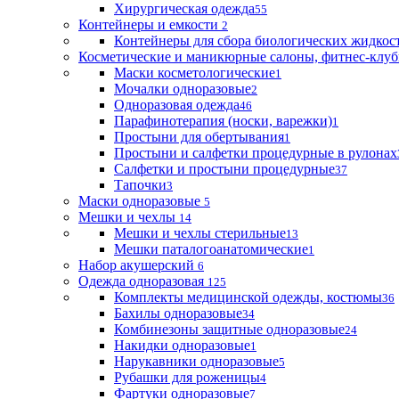
Хирургическая одежда
55
Контейнеры и емкости
2
Контейнеры для сбора биологических жидкос
Косметические и маникюрные салоны, фитнес-клуб
Маски косметологические
1
Мочалки одноразовые
2
Одноразовая одежда
46
Парафинотерапия (носки, варежки)
1
Простыни для обертывания
1
Простыни и салфетки процедурные в рулонах
Салфетки и простыни процедурные
37
Тапочки
3
Маски одноразовые
5
Мешки и чехлы
14
Мешки и чехлы стерильные
13
Мешки паталогоанатомические
1
Набор акушерский
6
Одежда одноразовая
125
Комплекты медицинской одежды, костюмы
36
Бахилы одноразовые
34
Комбинезоны защитные одноразовые
24
Накидки одноразовые
1
Нарукавники одноразовые
5
Рубашки для роженицы
4
Фартуки одноразовые
7