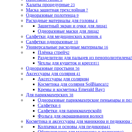
Халаты процедурные
23
Маска защитная трехслойная
7
Одноразовые полотенца
9
Расходные материалы для головы
4
Защитный экран и очки для лица
1
Одноразовые маски для лица
2
Салфетки для медицинских клиник
4
Салфетки одноразовые
10
Универсальные расходные материалы
16
Плёнка стрейч
2
Разделители для пальцев из пенополиэтилена
Чехлы для кушеток и кресел
11
Одноразовые простыни
56
Аксессуары для солярия
41
Аксессуары для солярия
4
Косметика для солярия SolBianca
32
Кремы и косметика Emerald Bay
3
Для парикмахерских
38
Одноразовые парикмахерские пеньюары и пе
Салфетки
6
Салфетки для парикмахерской
8
Фольга для окрашивания волос
8
Косметика и аксессуары для маникюра и педикюра
Колпачки и основы для педикюра
41
Оборудование для маникюра и педикюра