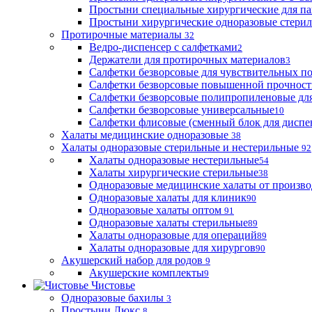
Простыни специальные хирургические для па
Простыни хирургические одноразовые стери
Протирочные материалы
32
Ведро-диспенсер с салфетками
2
Держатели для протирочных материалов
3
Салфетки безворсовые для чувствительных п
Салфетки безворсовые повышенной прочност
Салфетки безворсовые полипропиленовые дл
Салфетки безворсовые универсальные
10
Салфетки флисовые (сменный блок для диспе
Халаты медицинские одноразовые
38
Халаты одноразовые стерильные и нестерильные
92
Халаты одноразовые нестерильные
54
Халаты хирургические стерильные
38
Одноразовые медицинские халаты от произво
Одноразовые халаты для клиник
90
Одноразовые халаты оптом
91
Одноразовые халаты стерильные
89
Халаты одноразовые для операций
89
Халаты одноразовые для хирургов
90
Акушерский набор для родов
9
Акушерские комплекты
9
Чистовье
Одноразовые бахилы
3
Простыни Люкс
8