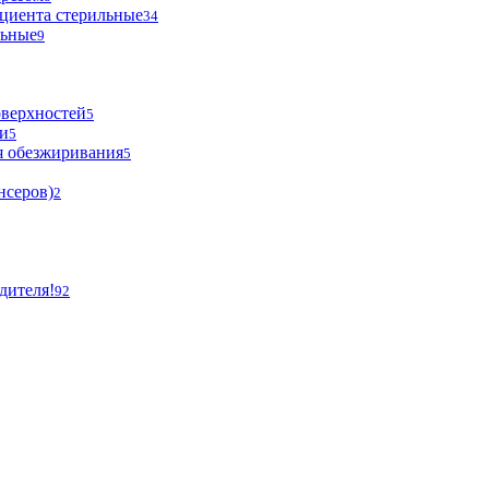
циента стерильные
34
льные
9
оверхностей
5
и
5
я обезжиривания
5
нсеров)
2
дителя!
92