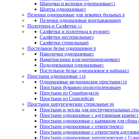
Шапочки и колпаки одноразовые
11
Шорты одноразовые
3
Пеленки одноразовые для лежачих больных
8
Пеленки одноразовые впитывающие
8
Полотенца и Салфетки
11
Салфетки и полотенца в рулоне
5
Салфетки нестерильные
3
Салфетки стерильные
6
Постельное белье одноразовое
8
Наволочки одноразовые
1
Наматрасники влагонепроницаемые
3
Пододеяльники одноразовые
1
Постельное белье одноразовое в наборах
3
Простыни одноразовые
118
Одноразовые медицинские простыни
118
Простыни бумажно-полиэтиленовые
6
Простыни из Спанбонда
106
Простыни из Спанлейса
6
Простыни хирургические стерильные
86
Простыни и чехлы для инструментальных сто
Простыни одноразовые с адгезивным краем
13
Простыни одноразовые с карманом для сбора
Простыни одноразовые с отверстием
10
Простыни одноразовые с отверстием адгезив
Простыни одноразовые хирургические с U-в