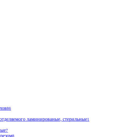
лов
86
 отделяемого ламинированые, стерильные
1
ные
7
ырезом
8