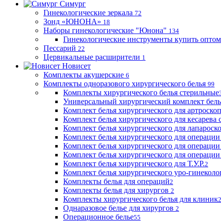
Симург
Гинекологические зеркала
72
Зонд «ЮНОНА»
18
Наборы гинекологические "Юнона"
134
Гинекологические инструменты купить оптом
Пессарий
22
Цервикальные расширители
1
Новисет
Комплекты акушерские
6
Комплекты одноразового хирургического белья
99
Комплекты хирургического белья стерильные
Универсальный хирургический комплект бел
Комплект белья хирургического для артроск
Комплект белья хирургического для кесарева 
Комплект белья хирургического для лапароск
Комплект белья хирургического для операции
Комплект белья хирургического для операции
Комплект белья хирургического для операции
Комплект белья хирургического для Т.У.Р.
2
Комплект белья хирургического уро-гинекол
Комплекты белья для операций
2
Комплекты белья для хирургов
2
Комплекты хирургического белья для клиник
Однаразовое белье для хирургов
2
Операционное белье
55