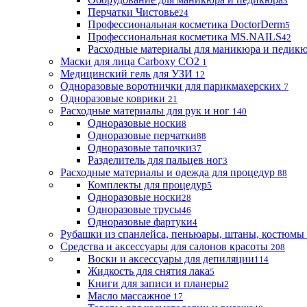
3
Перчатки Чистовье
24
Профессиональная косметика DoctorDerm
5
Профессиональная косметика MS.NAILS
42
Расходные материалы для маникюра и педик
Маски для лица Carboxy CO2
1
Медицинский гель для УЗИ
12
Одноразовые воротнички для парикмахерских
7
Одноразовые коврики
21
Расходные материалы для рук и ног
140
Одноразовые носки
8
Одноразовые перчатки
88
Одноразовые тапочки
37
Разделитель для пальцев ног
3
Расходные материалы и одежда для процедур
88
Комплекты для процедур
5
Одноразовые носки
28
Одноразовые трусы
46
Одноразовые фартуки
4
Рубашки из спанлейса, пеньюары, штаны, костюмы
Средства и аксессуары для салонов красоты
208
Воски и аксессуары для депиляции
114
Жидкость для снятия лака
5
Книги для записи и планеры
2
Масло массажное
17