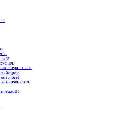
132
36
ья
36
опии
36
сечения
3
опии стерильный
5
 на бедре
36
 на голове
3
 на конечности
36
огический
36
2