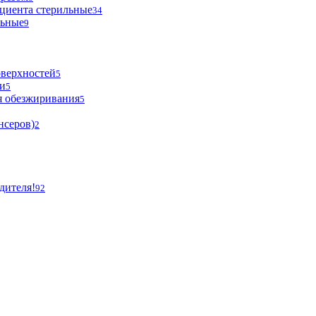
циента стерильные
34
льные
9
оверхностей
5
и
5
я обезжиривания
5
нсеров)
2
дителя!
92