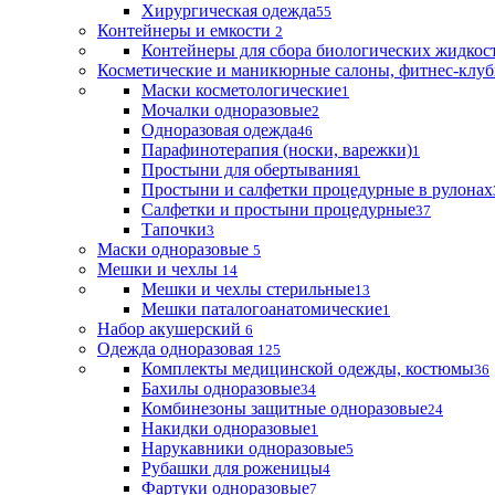
Хирургическая одежда
55
Контейнеры и емкости
2
Контейнеры для сбора биологических жидкос
Косметические и маникюрные салоны, фитнес-клуб
Маски косметологические
1
Мочалки одноразовые
2
Одноразовая одежда
46
Парафинотерапия (носки, варежки)
1
Простыни для обертывания
1
Простыни и салфетки процедурные в рулонах
Салфетки и простыни процедурные
37
Тапочки
3
Маски одноразовые
5
Мешки и чехлы
14
Мешки и чехлы стерильные
13
Мешки паталогоанатомические
1
Набор акушерский
6
Одежда одноразовая
125
Комплекты медицинской одежды, костюмы
36
Бахилы одноразовые
34
Комбинезоны защитные одноразовые
24
Накидки одноразовые
1
Нарукавники одноразовые
5
Рубашки для роженицы
4
Фартуки одноразовые
7