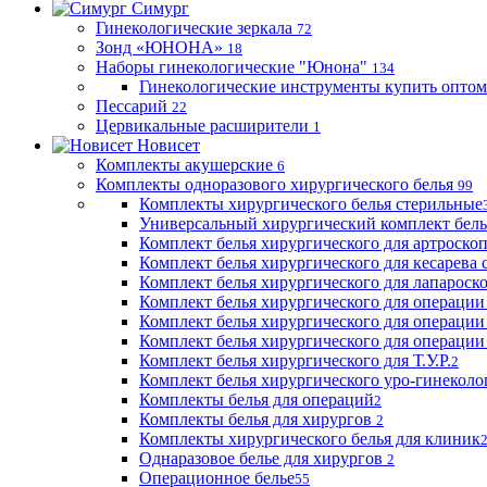
Симург
Гинекологические зеркала
72
Зонд «ЮНОНА»
18
Наборы гинекологические "Юнона"
134
Гинекологические инструменты купить оптом
Пессарий
22
Цервикальные расширители
1
Новисет
Комплекты акушерские
6
Комплекты одноразового хирургического белья
99
Комплекты хирургического белья стерильные
Универсальный хирургический комплект бел
Комплект белья хирургического для артроск
Комплект белья хирургического для кесарева 
Комплект белья хирургического для лапароск
Комплект белья хирургического для операции
Комплект белья хирургического для операции
Комплект белья хирургического для операции
Комплект белья хирургического для Т.У.Р.
2
Комплект белья хирургического уро-гинекол
Комплекты белья для операций
2
Комплекты белья для хирургов
2
Комплекты хирургического белья для клиник
Однаразовое белье для хирургов
2
Операционное белье
55