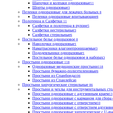
Шапочки и колпаки одноразовые
11
Шорты одноразовые
3
Пеленки одноразовые для лежачих больных
8
Пеленки одноразовые впитывающие
8
Полотенца и Салфетки
11
Салфетки и полотенца в рулоне
5
Салфетки нестерильные
3
Салфетки стерильные
6
Постельное белье одноразовое
8
Наволочки одноразовые
1
Наматрасники влагонепроницаемые
3
Пододеяльники одноразовые
1
Постельное белье одноразовое в наборах
3
Простыни одноразовые
118
Одноразовые медицинские простыни
118
Простыни бумажно-полиэтиленовые
6
Простыни из Спанбонда
106
Простыни из Спанлейса
6
Простыни хирургические стерильные
86
Простыни и чехлы для инструментальных сто
Простыни одноразовые с адгезивным краем
13
Простыни одноразовые с карманом для сбора
Простыни одноразовые с отверстием
10
Простыни одноразовые с отверстием адгезив
Простыни одноразовые хирургические с U-в