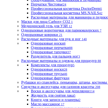
3
Перчатки Чистовье
24
Профессиональная косметика DoctorDerm
5
Профессиональная косметика MS.NAILS
42
Расходные материалы для маникюра и педик
Маски для лица Carboxy CO2
1
Медицинский гель для УЗИ
12
Одноразовые воротнички для парикмахерских
7
Одноразовые коврики
21
Расходные материалы для рук и ног
140
Одноразовые носки
8
Одноразовые перчатки
88
Одноразовые тапочки
37
Разделитель для пальцев ног
3
Расходные материалы и одежда для процедур
88
Комплекты для процедур
5
Одноразовые носки
28
Одноразовые трусы
46
Одноразовые фартуки
4
Рубашки из спанлейса, пеньюары, штаны, костюмы
Средства и аксессуары для салонов красоты
208
Воски и аксессуары для депиляции
114
Жидкость для снятия лака
5
Книги для записи и планеры
2
Масло массажное
17