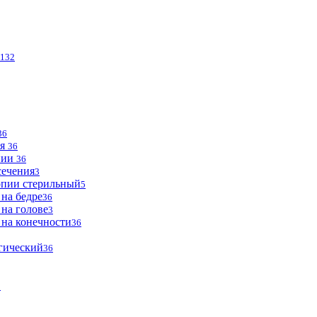
132
36
ья
36
опии
36
сечения
3
опии стерильный
5
 на бедре
36
 на голове
3
 на конечности
36
огический
36
2