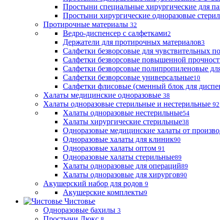
Простыни специальные хирургические для па
Простыни хирургические одноразовые стери
Протирочные материалы
32
Ведро-диспенсер с салфетками
2
Держатели для протирочных материалов
3
Салфетки безворсовые для чувствительных п
Салфетки безворсовые повышенной прочност
Салфетки безворсовые полипропиленовые дл
Салфетки безворсовые универсальные
10
Салфетки флисовые (сменный блок для диспе
Халаты медицинские одноразовые
38
Халаты одноразовые стерильные и нестерильные
92
Халаты одноразовые нестерильные
54
Халаты хирургические стерильные
38
Одноразовые медицинские халаты от произво
Одноразовые халаты для клиник
90
Одноразовые халаты оптом
91
Одноразовые халаты стерильные
89
Халаты одноразовые для операций
89
Халаты одноразовые для хирургов
90
Акушерский набор для родов
9
Акушерские комплекты
9
Чистовье
Одноразовые бахилы
3
Простыни Люкс
8