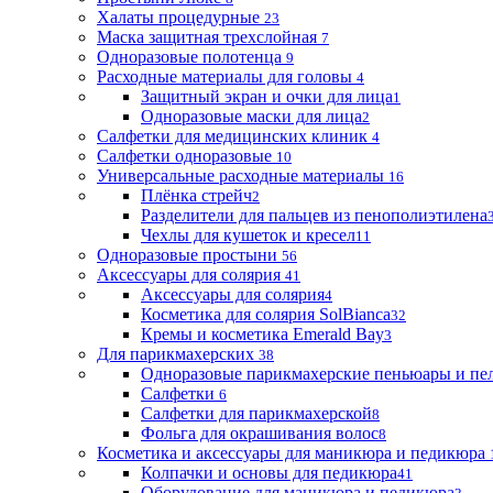
Халаты процедурные
23
Маска защитная трехслойная
7
Одноразовые полотенца
9
Расходные материалы для головы
4
Защитный экран и очки для лица
1
Одноразовые маски для лица
2
Салфетки для медицинских клиник
4
Салфетки одноразовые
10
Универсальные расходные материалы
16
Плёнка стрейч
2
Разделители для пальцев из пенополиэтилена
Чехлы для кушеток и кресел
11
Одноразовые простыни
56
Аксессуары для солярия
41
Аксессуары для солярия
4
Косметика для солярия SolBianca
32
Кремы и косметика Emerald Bay
3
Для парикмахерских
38
Одноразовые парикмахерские пеньюары и пе
Салфетки
6
Салфетки для парикмахерской
8
Фольга для окрашивания волос
8
Косметика и аксессуары для маникюра и педикюра
Колпачки и основы для педикюра
41
Оборудование для маникюра и педикюра