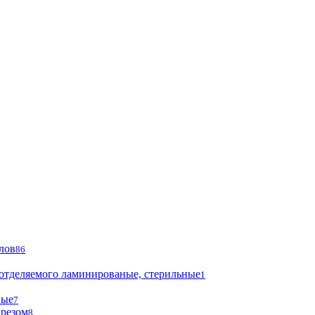
лов
86
 отделяемого ламинированые, стерильные
1
ные
7
ырезом
8