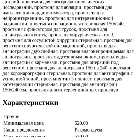
артерий, простыня для электрофизиологических
исследований, простыня для абляции, простыня для
имплантации кардиостимулятора, простыня для
нейроинтервенции, простыня для интервенционной
радиологии, простыня операционная стерильная 150х240,
простыня с фиксатором для трубок, простыня для
ангиографии купить, простыня хирургическая тип 3,
простыня для сосудистой хирургии стерильная, простыня для
рентгенохирургической операционной, простыня для
ангиографии двухслойная, простыня влагонепроницаемая для
ангиографии, простыня с адгезивным окном, простыня для
ангиографии с карманами, простыня для операций под
рентгеном, простыня для ангиографии 150 на 240, простыня
для коронарографии стерильная, простыня для ангиографии с
усиленной зоной, простыня тип 3 новисет, простыня для
катетеризации стерильная, простыня для ангиографии
150х240 см, простыня для интервенционных процедур
Характеристики
Прочие
Минимальная цена
520.00
Наши предложения
Рекомендуем
Максимальная цена
520.00