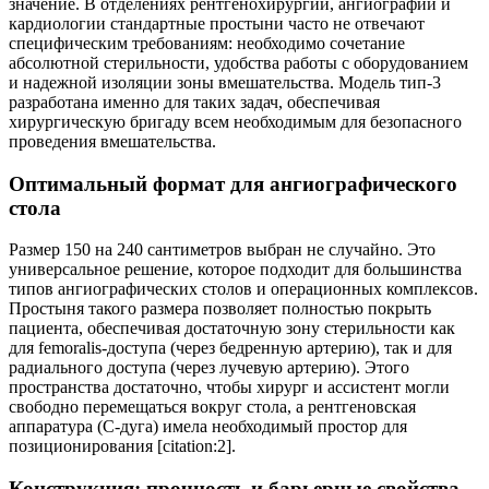
значение. В отделениях рентгенохирургии, ангиографии и
кардиологии стандартные простыни часто не отвечают
специфическим требованиям: необходимо сочетание
абсолютной стерильности, удобства работы с оборудованием
и надежной изоляции зоны вмешательства. Модель тип-3
разработана именно для таких задач, обеспечивая
хирургическую бригаду всем необходимым для безопасного
проведения вмешательства.
Оптимальный формат для ангиографического
стола
Размер 150 на 240 сантиметров выбран не случайно. Это
универсальное решение, которое подходит для большинства
типов ангиографических столов и операционных комплексов.
Простыня такого размера позволяет полностью покрыть
пациента, обеспечивая достаточную зону стерильности как
для femoralis-доступа (через бедренную артерию), так и для
радиального доступа (через лучевую артерию). Этого
пространства достаточно, чтобы хирург и ассистент могли
свободно перемещаться вокруг стола, а рентгеновская
аппаратура (С-дуга) имела необходимый простор для
позиционирования [citation:2].
Конструкция: прочность и барьерные свойства