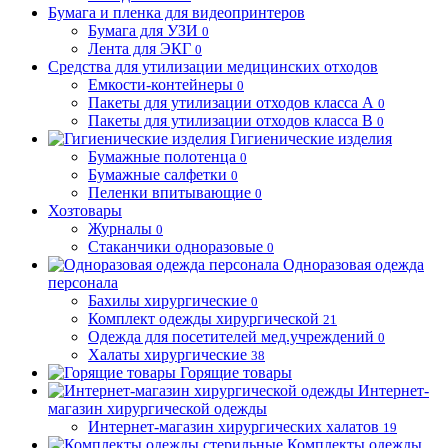
Бумага и пленка для видеопринтеров
Бумага для УЗИ
0
Лента для ЭКГ
0
Средства для утилизации медицинских отходов
Емкости-контейнеры
0
Пакеты для утилизации отходов класса А
0
Пакеты для утилизации отходов класса В
0
Гигиенические изделия
Бумажные полотенца
0
Бумажные салфетки
0
Пеленки впитывающие
0
Хозтовары
Журналы
0
Стаканчики одноразовые
0
Одноразовая одежда
персонала
Бахилы хирургические
0
Комплект одежды хирургической
21
Одежда для посетителей мед.учреждений
0
Халаты хирургические
38
Горящие товары
Интернет-
магазин хирургической одежды
Интернет-магазин хирургических халатов
19
Комплекты одежды