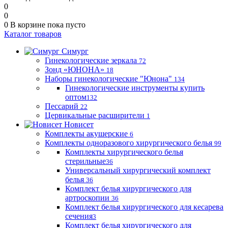
0
0
0
В корзине
пока пусто
Каталог товаров
Симург
Гинекологические зеркала
72
Зонд «ЮНОНА»
18
Наборы гинекологические "Юнона"
134
Гинекологические инструменты купить
оптом
132
Пессарий
22
Цервикальные расширители
1
Новисет
Комплекты акушерские
6
Комплекты одноразового хирургического белья
99
Комплекты хирургического белья
стерильные
36
Универсальный хирургический комплект
белья
36
Комплект белья хирургического для
артроскопии
36
Комплект белья хирургического для кесарева
сечения
3
Комплект белья хирургического для