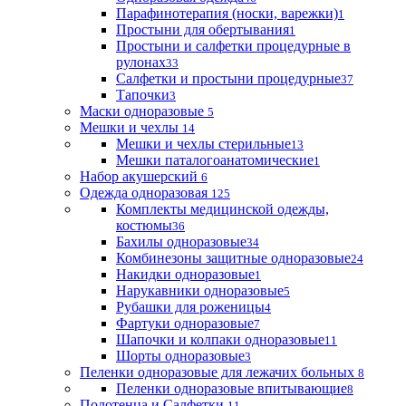
Парафинотерапия (носки, варежки)
1
Простыни для обертывания
1
Простыни и салфетки процедурные в
рулонах
33
Салфетки и простыни процедурные
37
Тапочки
3
Маски одноразовые
5
Мешки и чехлы
14
Мешки и чехлы стерильные
13
Мешки паталогоанатомические
1
Набор акушерский
6
Одежда одноразовая
125
Комплекты медицинской одежды,
костюмы
36
Бахилы одноразовые
34
Комбинезоны защитные одноразовые
24
Накидки одноразовые
1
Нарукавники одноразовые
5
Рубашки для роженицы
4
Фартуки одноразовые
7
Шапочки и колпаки одноразовые
11
Шорты одноразовые
3
Пеленки одноразовые для лежачих больных
8
Пеленки одноразовые впитывающие
8
Полотенца и Салфетки
11