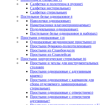
Салфетки и полотенца в рулоне
5
Салфетки нестерильные
3
Салфетки стерильные
6
Постельное белье одноразовое
8
Наволочки одноразовые
1
Наматрасники влагонепроницаемые
3
Пододеяльники одноразовые
1
Постельное белье одноразовое в наборах
3
Простыни одноразовые
118
Одноразовые медицинские простыни
118
Простыни бумажно-полиэтиленовые
6
Простыни из Спанбонда
106
Простыни из Спанлейса
6
Простыни хирургические стерильные
86
Простыни и чехлы для инструментальных
столов
86
Простыни одноразовые с адгезивным
краем
13
Простыни одноразовые с карманом для
сбора отделяемого ламинированые,
стерильные
1
Простыни одноразовые с отверстием
10
Простыни одноразовые с отверстием
адгезивные
7