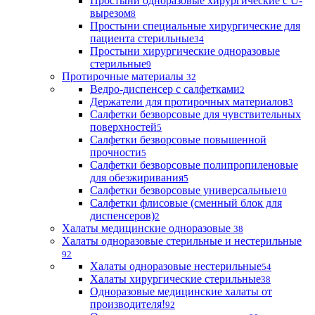
Простыни одноразовые хирургические с U-
вырезом
8
Простыни специальные хирургические для
пациента стерильные
34
Простыни хирургические одноразовые
стерильные
9
Протирочные материалы
32
Ведро-диспенсер с салфетками
2
Держатели для протирочных материалов
3
Салфетки безворсовые для чувствительных
поверхностей
5
Салфетки безворсовые повышенной
прочности
5
Салфетки безворсовые полипропиленовые
для обезжиривания
5
Салфетки безворсовые универсальные
10
Салфетки флисовые (сменный блок для
диспенсеров)
2
Халаты медицинские одноразовые
38
Халаты одноразовые стерильные и нестерильные
92
Халаты одноразовые нестерильные
54
Халаты хирургические стерильные
38
Одноразовые медицинские халаты от
производителя!
92