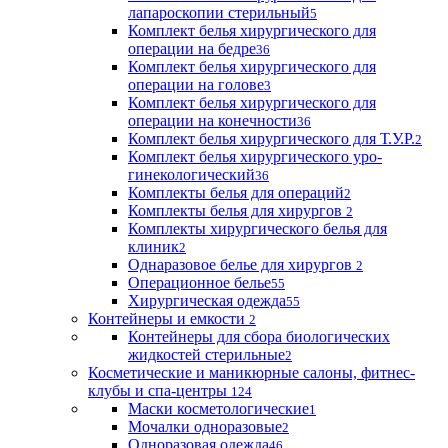
лапароскопии стерильный
5
Комплект белья хирургического для
операции на бедре
36
Комплект белья хирургического для
операции на голове
3
Комплект белья хирургического для
операции на конечности
36
Комплект белья хирургического для Т.У.Р.
2
Комплект белья хирургического уро-
гинекологический
36
Комплекты белья для операций
2
Комплекты белья для хирургов
2
Комплекты хирургического белья для
клиник
2
Однаразовое белье для хирургов
2
Операционное белье
55
Хирургическая одежда
55
Контейнеры и емкости
2
Контейнеры для сбора биологических
жидкостей стерильные
2
Косметические и маникюрные салоны, фитнес-
клубы и спа-центры
124
Маски косметологические
1
Мочалки одноразовые
2
Одноразовая одежда
46