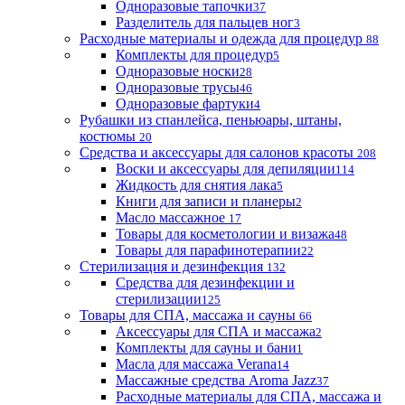
Одноразовые тапочки
37
Разделитель для пальцев ног
3
Расходные материалы и одежда для процедур
88
Комплекты для процедур
5
Одноразовые носки
28
Одноразовые трусы
46
Одноразовые фартуки
4
Рубашки из спанлейса, пеньюары, штаны,
костюмы
20
Средства и аксессуары для салонов красоты
208
Воски и аксессуары для депиляции
114
Жидкость для снятия лака
5
Книги для записи и планеры
2
Масло массажное
17
Товары для косметологии и визажа
48
Товары для парафинотерапии
22
Стерилизация и дезинфекция
132
Средства для дезинфекции и
стерилизации
125
Товары для СПА, массажа и сауны
66
Аксессуары для СПА и массажа
2
Комплекты для сауны и бани
1
Масла для массажа Verana
14
Массажные средства Aroma Jazz
37
Расходные материалы для СПА, массажа и