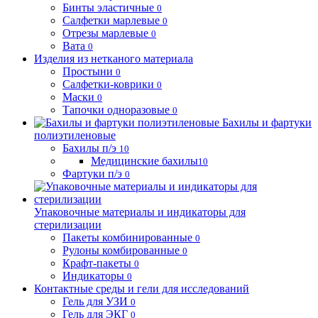
Бинты эластичные
0
Салфетки марлевые
0
Отрезы марлевые
0
Вата
0
Изделия из нетканого материала
Простыни
0
Салфетки-коврики
0
Маски
0
Тапочки одноразовые
0
Бахилы и фартуки
полиэтиленовые
Бахилы п/э
10
Медицинские бахилы
10
Фартуки п/э
0
Упаковочные материалы и индикаторы для
стерилизации
Пакеты комбинированные
0
Рулоны комбированные
0
Крафт-пакеты
0
Индикаторы
0
Контактные среды и гели для исследований
Гель для УЗИ
0
Гель для ЭКГ
0