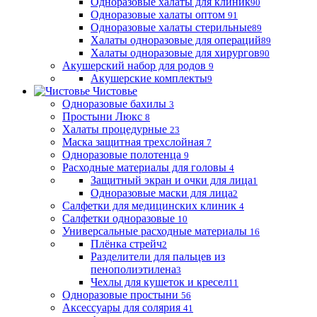
Одноразовые халаты для клиник
90
Одноразовые халаты оптом
91
Одноразовые халаты стерильные
89
Халаты одноразовые для операций
89
Халаты одноразовые для хирургов
90
Акушерский набор для родов
9
Акушерские комплекты
9
Чистовье
Одноразовые бахилы
3
Простыни Люкс
8
Халаты процедурные
23
Маска защитная трехслойная
7
Одноразовые полотенца
9
Расходные материалы для головы
4
Защитный экран и очки для лица
1
Одноразовые маски для лица
2
Салфетки для медицинских клиник
4
Салфетки одноразовые
10
Универсальные расходные материалы
16
Плёнка стрейч
2
Разделители для пальцев из
пенополиэтилена
3
Чехлы для кушеток и кресел
11
Одноразовые простыни
56
Аксессуары для солярия
41