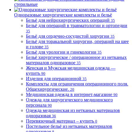
стерильные
Одноразовые хирургические комплекты и бельё
Бельё для нейрохирургических операций
35
Бельё для операций в травматологии и ортопедии
35
Бельё для сердечно-сосудистой хирургии
35
Бельё для торакальной хирургии, операций на шее
и голове
35
Бельё для урологии и гинекологии
35
Бельё хирургическое / операционное из нетканых
материалов одноразовое
35
Женская и Мужская медицинская одежда —
купить
90
Изделия для операционной
35
Комплекты для ограничения операционного поля.
Общехирургические.
20
Медицинская одежда в интернет-магазине
90
Одежда для хирургического медицинского
персонала
90
Одежда медицинская из нетканых материалов
одноразовая
36
Перевязочный материал – купить
0
Постельное бельё из нетканых материалов
одноразовое
8