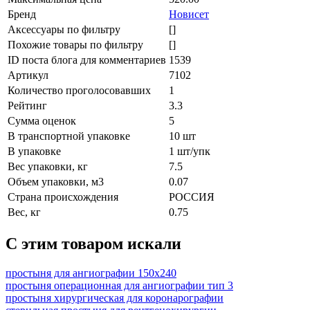
Бренд
Новисет
Аксессуары по фильтру
[]
Похожие товары по фильтру
[]
ID поста блога для комментариев
1539
Артикул
7102
Количество проголосовавших
1
Рейтинг
3.3
Сумма оценок
5
В транспортной упаковке
10 шт
В упаковке
1 шт/упк
Вес упаковки, кг
7.5
Объем упаковки, м3
0.07
Страна происхождения
РОССИЯ
Вес, кг
0.75
C этим товаром искали
простыня для ангиографии 150х240
простыня операционная для ангиографии тип 3
простыня хирургическая для коронарографии