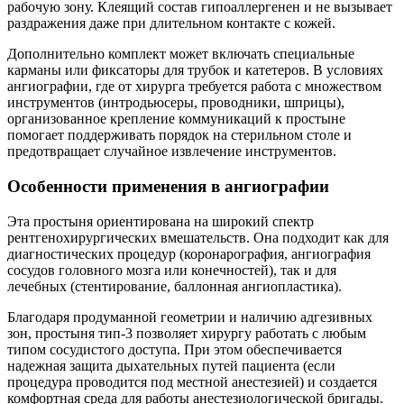
рабочую зону. Клеящий состав гипоаллергенен и не вызывает
раздражения даже при длительном контакте с кожей.
Дополнительно комплект может включать специальные
карманы или фиксаторы для трубок и катетеров. В условиях
ангиографии, где от хирурга требуется работа с множеством
инструментов (интродьюсеры, проводники, шприцы),
организованное крепление коммуникаций к простыне
помогает поддерживать порядок на стерильном столе и
предотвращает случайное извлечение инструментов.
Особенности применения в ангиографии
Эта простыня ориентирована на широкий спектр
рентгенохирургических вмешательств. Она подходит как для
диагностических процедур (коронарография, ангиография
сосудов головного мозга или конечностей), так и для
лечебных (стентирование, баллонная ангиопластика).
Благодаря продуманной геометрии и наличию адгезивных
зон, простыня тип-3 позволяет хирургу работать с любым
типом сосудистого доступа. При этом обеспечивается
надежная защита дыхательных путей пациента (если
процедура проводится под местной анестезией) и создается
комфортная среда для работы анестезиологической бригады.