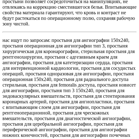
простыни позволяет сосредоточиться на манипуляциях, не
отвлекаясь на коррекцию сместившегося белья. Впитывающие
свойства материала гарантируют, что кровь и контраст не
будут растекаться по операционному полю, сохраняя рабочую
зону чистой.
нас ищут по запросам: простыня для ангиографии 150х240,
простыня операционная для ангиографии тип 3, простыня
хирургическая для коронарографии, стерильная простыня для
рентгенохирургии, простыня с адгезивным краем для
ангиографии, простыня для катетеризации сердца, простыня
для интервенционной кардиологии, простыня для сосудистых
операций, простыня одноразовая для ангиографии, простыня
операционная 150х240, простыня для радиального доступа
стерильная, простыня для femoralis доступа, простыня новисет
для ангиографии, простыня тип 3 150х240, простыня для
эндоваскулярных вмешательств, простыня для стентирования
коронарных артерий, простыня для ангиопластики, простыня
с впитывающим слоем для ангиографии, простыня для
рентгеноперационной, простыня для чрескожных
вмешательств, простыня для диагностической ангиографии,
простыня для церебральной ангиографии, простыня для
периферической ангиографии, простыня для ангиографии
нижних конечностей, простыня для ангиографии почечных