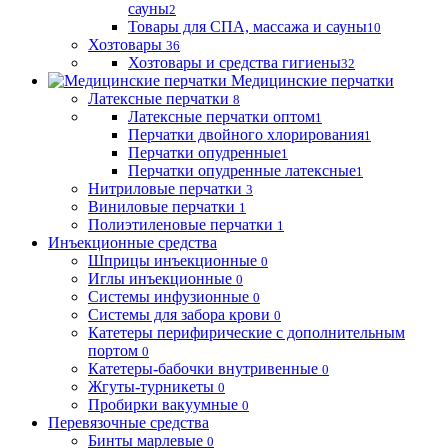
сауны
2
Товары для СПА, массажа и сауны
10
Хозтовары
36
Хозтовары и средства гигиены
32
Медицинские перчатки
Латексные перчатки
8
Латексные перчатки оптом
1
Перчатки двойного хлорирования
1
Перчатки опудренные
1
Перчатки опудренные латексные
1
Нитриловые перчатки
3
Виниловые перчатки
1
Полиэтиленовые перчатки
1
Инъекционные средства
Шприцы инъекционные
0
Иглы инъекционные
0
Системы инфузионные
0
Системы для забора крови
0
Катетеры перифирические с дополнительным
портом
0
Катетеры-бабочки внутривенные
0
Жгуты-турникеты
0
Пробирки вакуумные
0
Перевязочные средства
Бинты марлевые
0