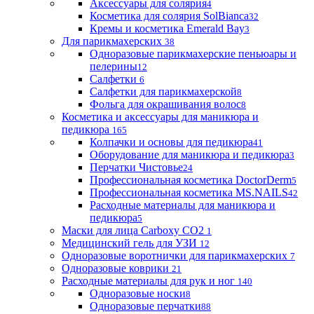
Аксессуары для солярия
4
Косметика для солярия SolBianca
32
Кремы и косметика Emerald Bay
3
Для парикмахерских
38
Одноразовые парикмахерские пеньюары и
пелерины
12
Салфетки
6
Салфетки для парикмахерской
8
Фольга для окрашивания волос
8
Косметика и аксессуары для маникюра и
педикюра
165
Колпачки и основы для педикюра
41
Оборудование для маникюра и педикюра
3
Перчатки Чистовье
24
Профессиональная косметика DoctorDerm
5
Профессиональная косметика MS.NAILS
42
Расходные материалы для маникюра и
педикюра
5
Маски для лица Carboxy CO2
1
Медицинский гель для УЗИ
12
Одноразовые воротнички для парикмахерских
7
Одноразовые коврики
21
Расходные материалы для рук и ног
140
Одноразовые носки
8
Одноразовые перчатки
88