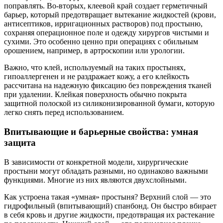
поправлять. Во-вторых, клеевой край создает герметичный
барьер, который предотвращает вытекание жидкостей (крови,
антисептиков, ирригационных растворов) под простыню,
сохраняя операционное поле и одежду хирургов чистыми и
сухими. Это особенно ценно при операциях с обильным
орошением, например, в артроскопии или урологии.
Важно, что клей, используемый на таких простынях,
гипоаллергенен и не раздражает кожу, а его клейкость
рассчитана на надежную фиксацию без повреждения тканей
при удалении. Клейкая поверхность обычно покрыта
защитной полоской из силиконизированной бумаги, которую
легко снять перед использованием.
Впитывающие и барьерные свойства: умная
защита
В зависимости от конкретной модели, хирургические
простыни могут обладать разными, но одинаково важными
функциями. Многие из них являются двухслойными.
Как устроена такая «умная» простыня? Верхний слой — это
гидрофильный (впитывающий) спанбонд. Он быстро вбирает
в себя кровь и другие жидкости, предотвращая их растекание