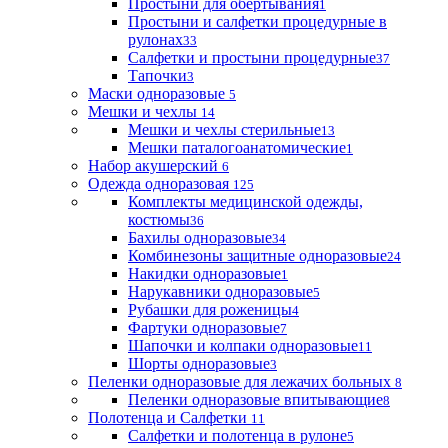
Простыни для обертывания
1
Простыни и салфетки процедурные в
рулонах
33
Салфетки и простыни процедурные
37
Тапочки
3
Маски одноразовые
5
Мешки и чехлы
14
Мешки и чехлы стерильные
13
Мешки паталогоанатомические
1
Набор акушерский
6
Одежда одноразовая
125
Комплекты медицинской одежды,
костюмы
36
Бахилы одноразовые
34
Комбинезоны защитные одноразовые
24
Накидки одноразовые
1
Нарукавники одноразовые
5
Рубашки для роженицы
4
Фартуки одноразовые
7
Шапочки и колпаки одноразовые
11
Шорты одноразовые
3
Пеленки одноразовые для лежачих больных
8
Пеленки одноразовые впитывающие
8
Полотенца и Салфетки
11
Салфетки и полотенца в рулоне
5