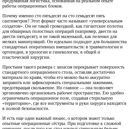
продуманная логистика, основанная на реальном опыте
работы операционных блоков.
Почему именно сто пятьдесят на сто семьдесят пять
сантиметров? Этот формат часто называют «универсальным
солдатом». Он не такой громоздкий, как гигантские полотна
для обширных полостных операций (например, двести на
двести пятьдесят), и не такой маленький, как пеленки для
мелких манипуляций. Он идеально подходит для большинства
стандартных оперативных вмешательств: в травматологии и
ортопедии, в урологии и гинекологии, в общей и
пластической хирургии.
Простыня такого размера с запасом перекрывает поверхность
стандартного операционного стола, оставляя достаточно
материала по краям, чтобы его можно было аккуратно
заправить или зафиксировать специальными зажимами,
предотвращая скольжение. Но главное — она позволяет
эргономично организовать рабочее пространство. Ею удобно
ограничивать операционное поле, создавая стерильную
«территорию», где все инструменты и руки хирурга находятся
в полной безопасности.
И есть еще один важный нюанс, о котором знают только
опытные операционные сёстры. При подготовке к сложной
операции, после того как стол накрыт стерильным бельем,