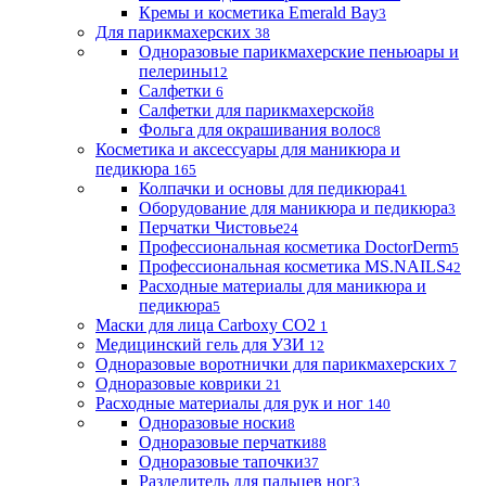
Кремы и косметика Emerald Bay
3
Для парикмахерских
38
Одноразовые парикмахерские пеньюары и
пелерины
12
Салфетки
6
Салфетки для парикмахерской
8
Фольга для окрашивания волос
8
Косметика и аксессуары для маникюра и
педикюра
165
Колпачки и основы для педикюра
41
Оборудование для маникюра и педикюра
3
Перчатки Чистовье
24
Профессиональная косметика DoctorDerm
5
Профессиональная косметика MS.NAILS
42
Расходные материалы для маникюра и
педикюра
5
Маски для лица Carboxy CO2
1
Медицинский гель для УЗИ
12
Одноразовые воротнички для парикмахерских
7
Одноразовые коврики
21
Расходные материалы для рук и ног
140
Одноразовые носки
8
Одноразовые перчатки
88
Одноразовые тапочки
37
Разделитель для пальцев ног
3