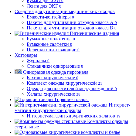
Бумага для УЗИ
0
Лента для ЭКГ
0
Средства для утилизации медицинских отходов
Емкости-контейнеры
0
Пакеты для утилизации отходов класса А
0
Пакеты для утилизации отходов класса В
0
Гигиенические изделия
Бумажные полотенца
0
Бумажные салфетки
0
Пеленки впитывающие
0
Хозтовары
Журналы
0
Стаканчики одноразовые
0
Одноразовая одежда персонала
Бахилы хирургические
0
Комплект одежды хирургической
21
Одежда для посетителей мед.учреждений
0
Халаты хирургические
38
Горящие товары
Интернет-
магазин хирургической одежды
Интернет-магазин хирургических халатов
19
Комплекты одежды
стерильные