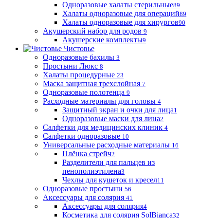
Одноразовые халаты стерильные
89
Халаты одноразовые для операций
89
Халаты одноразовые для хирургов
90
Акушерский набор для родов
9
Акушерские комплекты
9
Чистовье
Одноразовые бахилы
3
Простыни Люкс
8
Халаты процедурные
23
Маска защитная трехслойная
7
Одноразовые полотенца
9
Расходные материалы для головы
4
Защитный экран и очки для лица
1
Одноразовые маски для лица
2
Салфетки для медицинских клиник
4
Салфетки одноразовые
10
Универсальные расходные материалы
16
Плёнка стрейч
2
Разделители для пальцев из
пенополиэтилена
3
Чехлы для кушеток и кресел
11
Одноразовые простыни
56
Аксессуары для солярия
41
Аксессуары для солярия
4
Косметика для солярия SolBianca
32