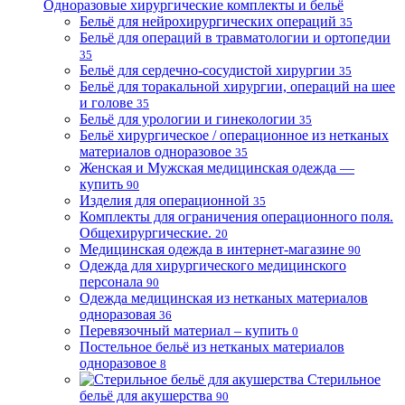
Одноразовые хирургические комплекты и бельё
Бельё для нейрохирургических операций
35
Бельё для операций в травматологии и ортопедии
35
Бельё для сердечно-сосудистой хирургии
35
Бельё для торакальной хирургии, операций на шее
и голове
35
Бельё для урологии и гинекологии
35
Бельё хирургическое / операционное из нетканых
материалов одноразовое
35
Женская и Мужская медицинская одежда —
купить
90
Изделия для операционной
35
Комплекты для ограничения операционного поля.
Общехирургические.
20
Медицинская одежда в интернет-магазине
90
Одежда для хирургического медицинского
персонала
90
Одежда медицинская из нетканых материалов
одноразовая
36
Перевязочный материал – купить
0
Постельное бельё из нетканых материалов
одноразовое
8
Стерильное
бельё для акушерства
90