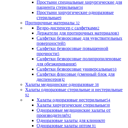
Простыни специальные хирургические для
пациента стерильные
34
Простыни хирургические одноразовые
стерильные
9
Протирочные материалы
32
Ведро-диспенсер с салфетками
2
Держатели для протирочных материалов
3
Салфетки безворсовые для чувствительных
поверхностей
5
Салфетки безворсовые повышенной
прочности
5
Салфетки безворсовые полипропиленовые
для обезжиривания
5
Салфетки безворсовые универсальные
10
Салфетки флисовые (сменный блок для
диспенсеров)
2
Халаты медицинские одноразовые
38
Халаты одноразовые стерильные и нестерильные
92
Халаты одноразовые нестерильные
54
Халаты хирургические стерильные
38
Одноразовые медицинские халаты от
производителя!
92
Одноразовые халаты для клиник
90
Одноразовые халаты оптом
91