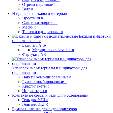
0
Отрезы марлевые
0
Вата
0
Изделия из нетканого материала
Простыни
0
Салфетки-коврики
0
Маски
0
Тапочки одноразовые
0
Бахилы и фартуки
полиэтиленовые
Бахилы п/э
10
Медицинские бахилы
10
Фартуки п/э
0
Упаковочные материалы и индикаторы для
стерилизации
Пакеты комбинированные
0
Рулоны комбированные
0
Крафт-пакеты
0
Индикаторы
0
Контактные среды и гели для исследований
Гель для УЗИ
0
Гель для ЭКГ
0
Бумага и пленка для видеопринтеров