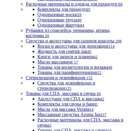
Расходные материалы и одежда для процедур
88
Комплекты для процедур
5
Одноразовые носки
28
Одноразовые трусы
46
Одноразовые фартуки
4
Рубашки из спанлейса, пеньюары, штаны,
костюмы
20
Средства и аксессуары для салонов красоты
208
Воски и аксессуары для депиляции
114
Жидкость для снятия лака
5
Книги для записи и планеры
2
Масло массажное
17
Товары для косметологии и визажа
48
Товары для парафинотерапии
22
Стерилизация и дезинфекция
132
Средства для дезинфекции и
стерилизации
125
Товары для СПА, массажа и сауны
66
Аксессуары для СПА и массажа
2
Комплекты для сауны и бани
1
Масла для массажа Verana
14
Массажные средства Aroma Jazz
37
Расходные материалы для СПА, массажа и
сауны
2
Товары для СПА, массажа и сауны
10