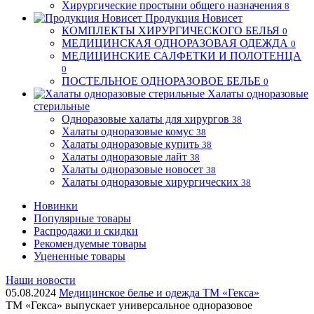
Хирургические простыни общего назначения
8
Продукция Новисет
КОМПЛЕКТЫ ХИРУРГИЧЕСКОГО БЕЛЬЯ
0
МЕДИЦИНСКАЯ ОДНОРАЗОВАЯ ОДЕЖДА
0
МЕДИЦИНСКИЕ САЛФЕТКИ И ПОЛОТЕНЦА
0
ПОСТЕЛЬНОЕ ОДНОРАЗОВОЕ БЕЛЬЕ
0
Халаты одноразовые
стерильные
Одноразовые халаты для хирургов
38
Халаты одноразовые комус
38
Халаты одноразовые купить
38
Халаты одноразовые лайт
38
Халаты одноразовые новосет
38
Халаты одноразовые хирургических
38
Новинки
Популярные товары
Распродажи и скидки
Рекомендуемые товары
Уцененные товары
Наши новости
05.08.2024
Медицинское белье и одежда ТМ «Гекса»
ТМ «Гекса» выпускает универсальное одноразовое