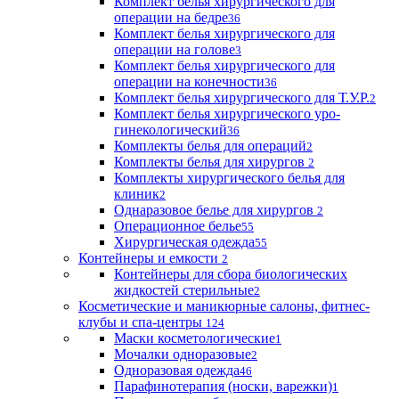
Комплект белья хирургического для
операции на бедре
36
Комплект белья хирургического для
операции на голове
3
Комплект белья хирургического для
операции на конечности
36
Комплект белья хирургического для Т.У.Р.
2
Комплект белья хирургического уро-
гинекологический
36
Комплекты белья для операций
2
Комплекты белья для хирургов
2
Комплекты хирургического белья для
клиник
2
Однаразовое белье для хирургов
2
Операционное белье
55
Хирургическая одежда
55
Контейнеры и емкости
2
Контейнеры для сбора биологических
жидкостей стерильные
2
Косметические и маникюрные салоны, фитнес-
клубы и спа-центры
124
Маски косметологические
1
Мочалки одноразовые
2
Одноразовая одежда
46
Парафинотерапия (носки, варежки)
1