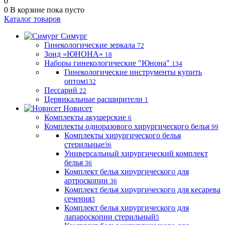
0
0
В корзине
пока пусто
Каталог товаров
Симург
Гинекологические зеркала
72
Зонд «ЮНОНА»
18
Наборы гинекологические "Юнона"
134
Гинекологические инструменты купить
оптом
132
Пессарий
22
Цервикальные расширители
1
Новисет
Комплекты акушерские
6
Комплекты одноразового хирургического белья
99
Комплекты хирургического белья
стерильные
36
Универсальный хирургический комплект
белья
36
Комплект белья хирургического для
артроскопии
36
Комплект белья хирургического для кесарева
сечения
3
Комплект белья хирургического для
лапароскопии стерильный
5