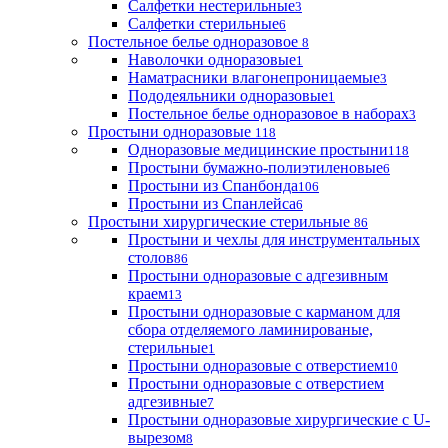
Салфетки нестерильные
3
Салфетки стерильные
6
Постельное белье одноразовое
8
Наволочки одноразовые
1
Наматрасники влагонепроницаемые
3
Пододеяльники одноразовые
1
Постельное белье одноразовое в наборах
3
Простыни одноразовые
118
Одноразовые медицинские простыни
118
Простыни бумажно-полиэтиленовые
6
Простыни из Спанбонда
106
Простыни из Спанлейса
6
Простыни хирургические стерильные
86
Простыни и чехлы для инструментальных
столов
86
Простыни одноразовые с адгезивным
краем
13
Простыни одноразовые с карманом для
сбора отделяемого ламинированые,
стерильные
1
Простыни одноразовые с отверстием
10
Простыни одноразовые с отверстием
адгезивные
7
Простыни одноразовые хирургические с U-
вырезом
8