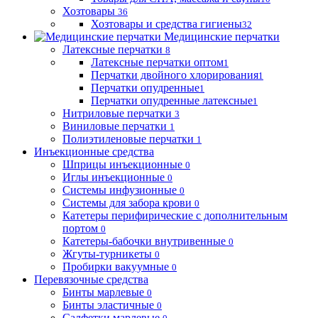
Хозтовары
36
Хозтовары и средства гигиены
32
Медицинские перчатки
Латексные перчатки
8
Латексные перчатки оптом
1
Перчатки двойного хлорирования
1
Перчатки опудренные
1
Перчатки опудренные латексные
1
Нитриловые перчатки
3
Виниловые перчатки
1
Полиэтиленовые перчатки
1
Инъекционные средства
Шприцы инъекционные
0
Иглы инъекционные
0
Системы инфузионные
0
Системы для забора крови
0
Катетеры перифирические с дополнительным
портом
0
Катетеры-бабочки внутривенные
0
Жгуты-турникеты
0
Пробирки вакуумные
0
Перевязочные средства
Бинты марлевые
0
Бинты эластичные
0
Салфетки марлевые