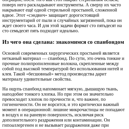
поверх него раскладывают инструменты. А сверху их часто
накрывают ещё одной стерильной простыней, сложенной
вдвое. Этот «сэндвич» защищает дорогостоящий
инструментарий от пыли и случайных загрязнений, пока он
ждет своего часа. И для этой задачи формат сто пятьдесят на
сто семьдесят пять подходит идеально.
Из чего она сделана: знакомимся со спанбондом
Основой современных хирургических простыней является
нетканый материал — спанбонд. По сути, это очень тонкие и
прочные полипропиленовые волокна, скрепленные между
собой под высокой температурой без использования нитей и
клея. Такой «бесшовный» метод производства дарит
материалу удивительные свойства.
На ощупь спанбонд напоминает мягкую, дышащую ткань,
наподобие тонкого хлопка. Но при этом он значительно
превосходит хлопок по прочности и, что важнее, по
гигиеничности. Он не ворсится, и это критически важный
момент в операционной: лишние микрочастицы не попадают
в воздух и на раневую поверхность, исключая риск
дополнительного раздражения или контаминации. Он
гипоаллергенен и не вызывает раздражения даже при