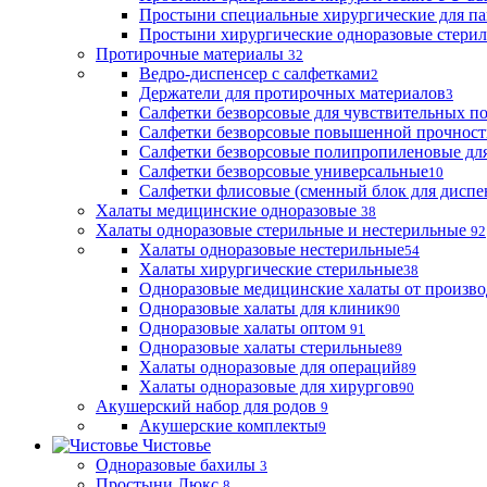
Простыни специальные хирургические для па
Простыни хирургические одноразовые стери
Протирочные материалы
32
Ведро-диспенсер с салфетками
2
Держатели для протирочных материалов
3
Салфетки безворсовые для чувствительных п
Салфетки безворсовые повышенной прочност
Салфетки безворсовые полипропиленовые дл
Салфетки безворсовые универсальные
10
Салфетки флисовые (сменный блок для диспе
Халаты медицинские одноразовые
38
Халаты одноразовые стерильные и нестерильные
92
Халаты одноразовые нестерильные
54
Халаты хирургические стерильные
38
Одноразовые медицинские халаты от произво
Одноразовые халаты для клиник
90
Одноразовые халаты оптом
91
Одноразовые халаты стерильные
89
Халаты одноразовые для операций
89
Халаты одноразовые для хирургов
90
Акушерский набор для родов
9
Акушерские комплекты
9
Чистовье
Одноразовые бахилы
3
Простыни Люкс
8