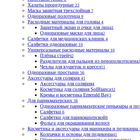
Халаты процедурные
23
Маска защитная трехслойная
7
Одноразовые полотенца
9
Расходные материалы для головы
4
Защитный экран и очки для лица
1
Одноразовые маски для лица
2
Салфетки для медицинских клиник
4
Салфетки одноразовые
10
Универсальные расходные материалы
16
Плёнка стрейч
2
Разделители для пальцев из пенополиэтилена
Чехлы для кушеток и кресел
11
Одноразовые простыни
56
Аксессуары для солярия
41
Аксессуары для солярия
4
Косметика для солярия SolBianca
32
Кремы и косметика Emerald Bay
3
Для парикмахерских
38
Одноразовые парикмахерские пеньюары и пе
Салфетки
6
Салфетки для парикмахерской
8
Фольга для окрашивания волос
8
Косметика и аксессуары для маникюра и педикюра
Колпачки и основы для педикюра
41
Оборудование для маникюра и педикюра