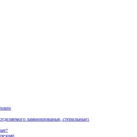
лов
86
 отделяемого ламинированые, стерильные
1
ные
7
ырезом
8