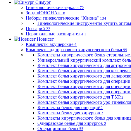
Симург
Гинекологические зеркала
72
Зонд «ЮНОНА»
18
Наборы гинекологические "Юнона"
134
Гинекологические инструменты купить оптом
Пессарий
22
Цервикальные расширители
1
Новисет
Комплекты акушерские
6
Комплекты одноразового хирургического белья
99
Комплекты хирургического белья стерильные
Универсальный хирургический комплект бел
Комплект белья хирургического для артроск
Комплект белья хирургического для кесарева 
Комплект белья хирургического для лапароск
Комплект белья хирургического для операции
Комплект белья хирургического для операции
Комплект белья хирургического для операции
Комплект белья хирургического для Т.У.Р.
2
Комплект белья хирургического уро-гинекол
Комплекты белья для операций
2
Комплекты белья для хирургов
2
Комплекты хирургического белья для клиник
Однаразовое белье для хирургов
2
Операционное белье
55