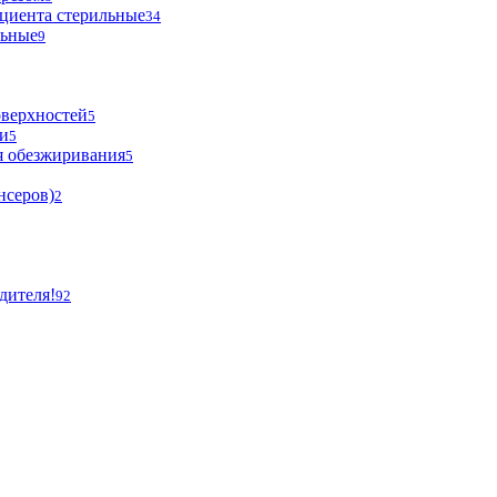
циента стерильные
34
льные
9
оверхностей
5
и
5
я обезжиривания
5
нсеров)
2
дителя!
92