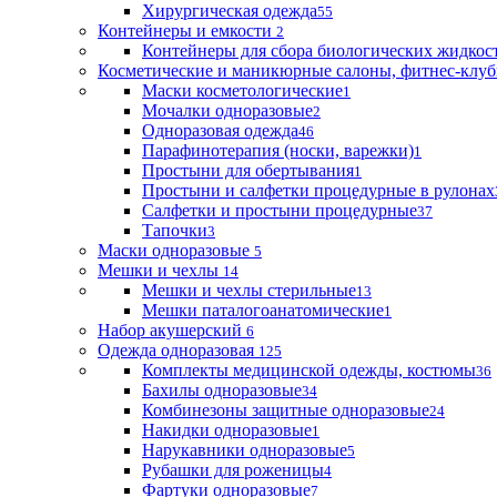
Хирургическая одежда
55
Контейнеры и емкости
2
Контейнеры для сбора биологических жидкос
Косметические и маникюрные салоны, фитнес-клуб
Маски косметологические
1
Мочалки одноразовые
2
Одноразовая одежда
46
Парафинотерапия (носки, варежки)
1
Простыни для обертывания
1
Простыни и салфетки процедурные в рулонах
Салфетки и простыни процедурные
37
Тапочки
3
Маски одноразовые
5
Мешки и чехлы
14
Мешки и чехлы стерильные
13
Мешки паталогоанатомические
1
Набор акушерский
6
Одежда одноразовая
125
Комплекты медицинской одежды, костюмы
36
Бахилы одноразовые
34
Комбинезоны защитные одноразовые
24
Накидки одноразовые
1
Нарукавники одноразовые
5
Рубашки для роженицы
4
Фартуки одноразовые
7