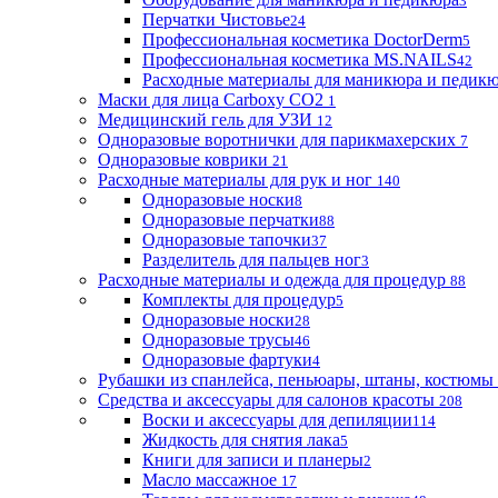
3
Перчатки Чистовье
24
Профессиональная косметика DoctorDerm
5
Профессиональная косметика MS.NAILS
42
Расходные материалы для маникюра и педик
Маски для лица Carboxy CO2
1
Медицинский гель для УЗИ
12
Одноразовые воротнички для парикмахерских
7
Одноразовые коврики
21
Расходные материалы для рук и ног
140
Одноразовые носки
8
Одноразовые перчатки
88
Одноразовые тапочки
37
Разделитель для пальцев ног
3
Расходные материалы и одежда для процедур
88
Комплекты для процедур
5
Одноразовые носки
28
Одноразовые трусы
46
Одноразовые фартуки
4
Рубашки из спанлейса, пеньюары, штаны, костюмы
Средства и аксессуары для салонов красоты
208
Воски и аксессуары для депиляции
114
Жидкость для снятия лака
5
Книги для записи и планеры
2
Масло массажное
17