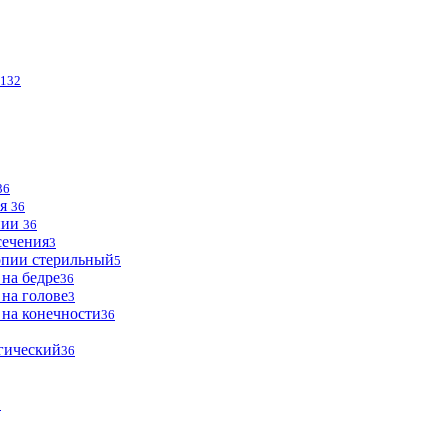
132
36
ья
36
опии
36
сечения
3
опии стерильный
5
 на бедре
36
 на голове
3
 на конечности
36
огический
36
2