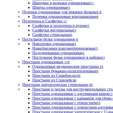
Шапочки и колпаки одноразовые
11
Шорты одноразовые
3
Пеленки одноразовые для лежачих больных
8
Пеленки одноразовые впитывающие
8
Полотенца и Салфетки
11
Салфетки и полотенца в рулоне
5
Салфетки нестерильные
3
Салфетки стерильные
6
Постельное белье одноразовое
8
Наволочки одноразовые
1
Наматрасники влагонепроницаемые
3
Пододеяльники одноразовые
1
Постельное белье одноразовое в наборах
3
Простыни одноразовые
118
Одноразовые медицинские простыни
118
Простыни бумажно-полиэтиленовые
6
Простыни из Спанбонда
106
Простыни из Спанлейса
6
Простыни хирургические стерильные
86
Простыни и чехлы для инструментальных сто
Простыни одноразовые с адгезивным краем
13
Простыни одноразовые с карманом для сбора
Простыни одноразовые с отверстием
10
Простыни одноразовые с отверстием адгезив
Простыни одноразовые хирургические с U-в